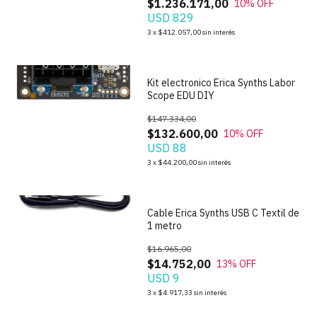
$1.236.171,00
10
% OFF
USD 829
1
/
3
3
x
$412.057,00
sin interés
Kit electronico Erica Synths Labor
Scope EDU DIY
$147.334,00
$132.600,00
10
% OFF
USD 88
3
x
$44.200,00
sin interés
Cable Erica Synths USB C Textil de
1 metro
$16.965,00
$14.752,00
13
% OFF
USD 9
1
/
5
3
x
$4.917,33
sin interés