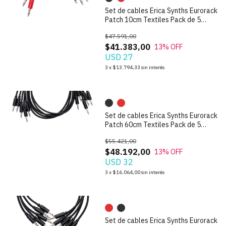
Set de cables Erica Synths Eurorack
Patch 10cm Textiles Pack de 5
unidades
$47.591,00
$41.383,00
13
% OFF
USD 27
1
/
4
3
x
$13.794,33
sin interés
Set de cables Erica Synths Eurorack
Patch 60cm Textiles Pack de 5
unidades
$55.421,00
$48.192,00
13
% OFF
USD 32
1
/
4
3
x
$16.064,00
sin interés
Set de cables Erica Synths Eurorack