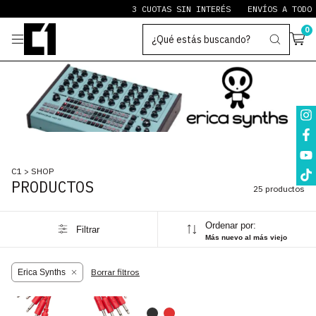
3 CUOTAS SIN INTERÉS
ENVÍOS A TODO EL
0
C1
>
SHOP
PRODUCTOS
25 productos
Ordenar por:
Filtrar
Más nuevo al más viejo
1
/
6
Borrar filtros
Erica Synths