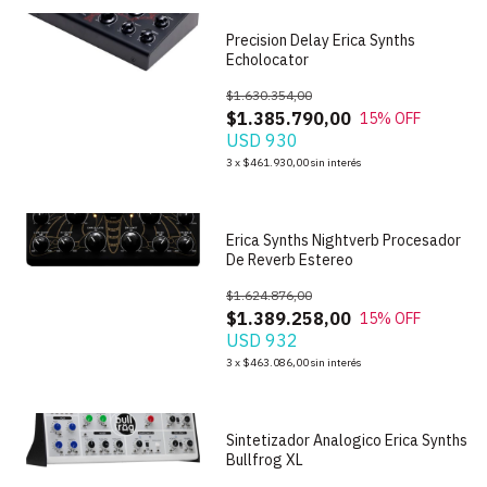
Precision Delay Erica Synths
Echolocator
$1.630.354,00
$1.385.790,00
15
% OFF
USD 930
1
/
6
3
x
$461.930,00
sin interés
Erica Synths Nightverb Procesador
De Reverb Estereo
$1.624.876,00
$1.389.258,00
15
% OFF
USD 932
1
/
5
3
x
$463.086,00
sin interés
Sintetizador Analogico Erica Synths
Bullfrog XL