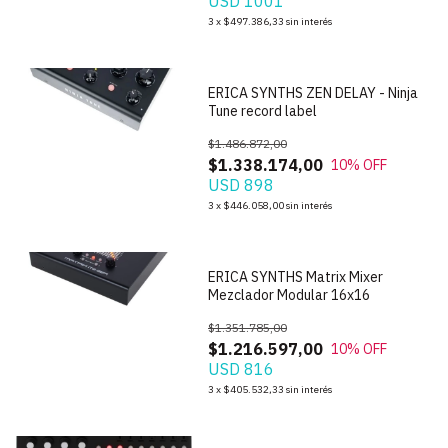
USD 1001
1
/
7
3
x
$497.386,33
sin interés
ERICA SYNTHS ZEN DELAY - Ninja
Tune record label
$1.486.872,00
$1.338.174,00
10
% OFF
USD 898
1
/
4
3
x
$446.058,00
sin interés
ERICA SYNTHS Matrix Mixer
Mezclador Modular 16x16
$1.351.785,00
$1.216.597,00
10
% OFF
USD 816
1
/
5
3
x
$405.532,33
sin interés