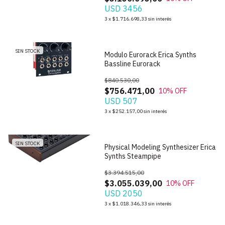
USD 3456
1
/
5
3
x
$1.716.698,33
sin interés
SIN STOCK
Modulo Eurorack Erica Synths
Bassline Eurorack
$840.530,00
$756.471,00
10
% OFF
USD 507
1
/
9
3
x
$252.157,00
sin interés
SIN STOCK
Physical Modeling Synthesizer Erica
Synths Steampipe
$3.394.515,00
$3.055.039,00
10
% OFF
USD 2050
1
/
8
3
x
$1.018.346,33
sin interés