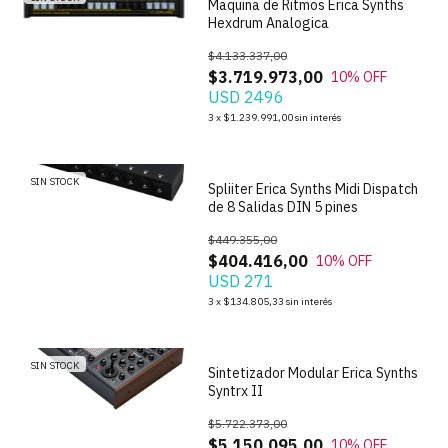
Maquina de Ritmos Erica Synths
Hexdrum Analogica
$4.133.337,00
$3.719.973,00
10
% OFF
USD 2496
1
/
4
3
x
$1.239.991,00
sin interés
SIN STOCK
Spliiter Erica Synths Midi Dispatch
de 8 Salidas DIN 5 pines
$449.355,00
$404.416,00
10
% OFF
USD 271
1
/
5
3
x
$134.805,33
sin interés
SIN STOCK
Sintetizador Modular Erica Synths
Syntrx II
$5.722.373,00
$5.150.095,00
10
% OFF