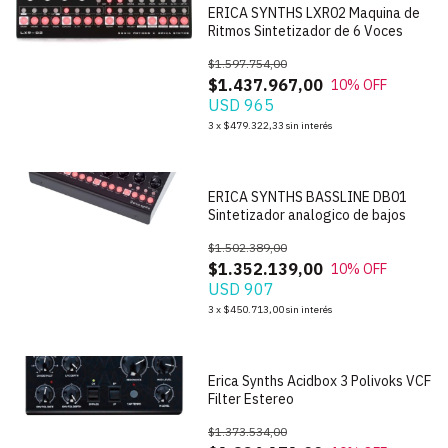
ERICA SYNTHS LXR02 Maquina de
Ritmos Sintetizador de 6 Voces
$1.597.754,00
$1.437.967,00
10
% OFF
USD 965
1
/
7
3
x
$479.322,33
sin interés
ERICA SYNTHS BASSLINE DB01
Sintetizador analogico de bajos
$1.502.389,00
$1.352.139,00
10
% OFF
USD 907
1
/
7
3
x
$450.713,00
sin interés
Erica Synths Acidbox 3 Polivoks VCF
Filter Estereo
$1.373.534,00