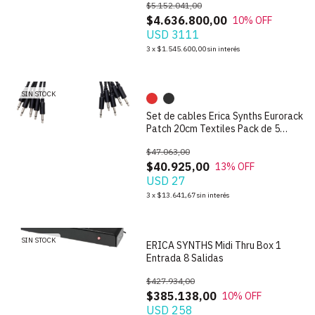
$5.152.041,00
$4.636.800,00
10
% OFF
USD 3111
1
/
4
3
x
$1.545.600,00
sin interés
SIN STOCK
Set de cables Erica Synths Eurorack
Patch 20cm Textiles Pack de 5
unidades
$47.063,00
$40.925,00
13
% OFF
USD 27
1
/
6
3
x
$13.641,67
sin interés
SIN STOCK
ERICA SYNTHS Midi Thru Box 1
Entrada 8 Salidas
$427.934,00
$385.138,00
10
% OFF
USD 258