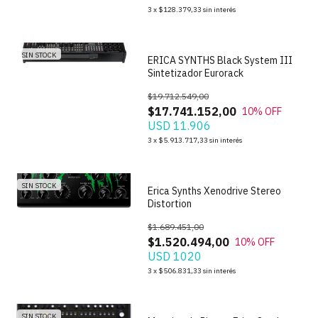
1
/
7
3
x
$128.379,33
sin interés
SIN STOCK
ERICA SYNTHS Black System III
Sintetizador Eurorack
$19.712.549,00
$17.741.152,00
10
% OFF
USD 11.906
1
/
5
3
x
$5.913.717,33
sin interés
SIN STOCK
Erica Synths Xenodrive Stereo
Distortion
$1.689.451,00
$1.520.494,00
10
% OFF
USD 1020
3
x
$506.831,33
sin interés
SIN STOCK