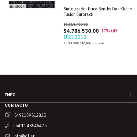
SIN STOCK
Sintetizador Erica Synths Das Kleine
Fusion Eurorack
$5.318.409,00
$4.786.530,00
10
% OFF
USD 3212
3
x
$1.595.510,00
sin interés
INFO
CONTACTO
5491139512835
+54 11 48546475
info@c1.ar