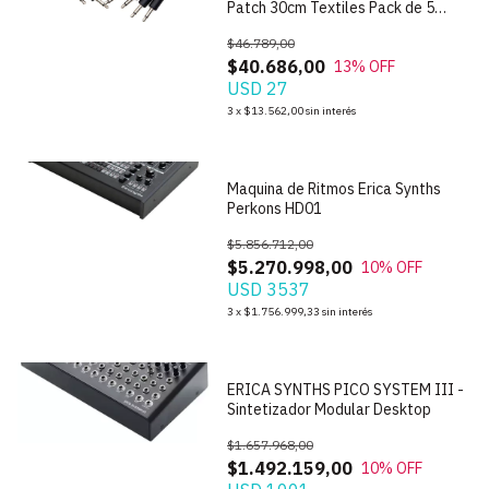
Patch 30cm Textiles Pack de 5
unidades
$46.789,00
$40.686,00
13
% OFF
USD 27
1
/
9
3
x
$13.562,00
sin interés
Maquina de Ritmos Erica Synths
Perkons HD01
$5.856.712,00
$5.270.998,00
10
% OFF
USD 3537
1
/
7
3
x
$1.756.999,33
sin interés
ERICA SYNTHS PICO SYSTEM III -
Sintetizador Modular Desktop
$1.657.968,00
$1.492.159,00
10
% OFF