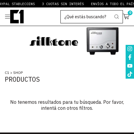
YPAL STABLECOINS
3 CUOTAS SIN INTERÉS
ENVÍOS A TODO EL PAÍS
0
C1
>
SHOP
PRODUCTOS
No tenemos resultados para tu búsqueda. Por favor,
intentá con otros filtros.