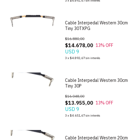
3
x
$4.892,67
sin interés
Cable Interpedal Western 30cm
Tiny 30TXPG
$16.880,00
$14.678,00
13
% OFF
USD 9
1
/
2
3
x
$4.892,67
sin interés
Cable Interpedal Western 30cm
Tiny 30P
$16.048,00
$13.955,00
13
% OFF
USD 9
1
/
2
3
x
$4.651,67
sin interés
Cable Interpedal Western 20cm