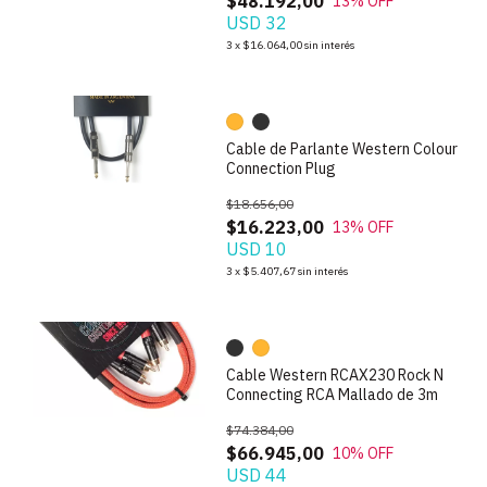
$48.192,00
13
% OFF
USD 32
1
/
5
3
x
$16.064,00
sin interés
Cable de Parlante Western Colour
Connection Plug
$18.656,00
$16.223,00
13
% OFF
USD 10
1
/
5
3
x
$5.407,67
sin interés
Cable Western RCAX230 Rock N
Connecting RCA Mallado de 3m
$74.384,00
$66.945,00
10
% OFF
USD 44