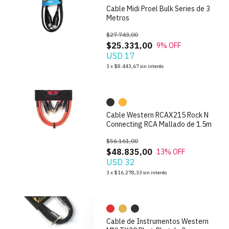
Cable Midi Proel Bulk Series de 3
Metros
$27.743,00
$25.331,00
9
% OFF
USD 17
1
/
5
3
x
$8.443,67
sin interés
Cable Western RCAX215 Rock N
Connecting RCA Mallado de 1.5m
$56.161,00
$48.835,00
13
% OFF
USD 32
1
/
8
3
x
$16.278,33
sin interés
Cable de Instrumentos Western