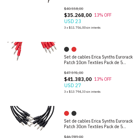
$40.558,00
$35.268,00
13
% OFF
USD 23
1
/
6
3
x
$11.756,00
sin interés
Set de cables Erica Synths Eurorack
Patch 10cm Textiles Pack de 5
unidades
$47.591,00
$41.383,00
13
% OFF
USD 27
1
/
4
3
x
$13.794,33
sin interés
Set de cables Erica Synths Eurorack
Patch 30cm Textiles Pack de 5
unidades
$46.789,00