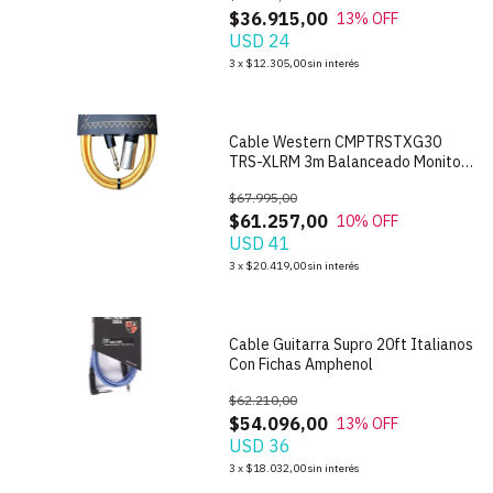
$36.915,00
13
% OFF
USD 24
1
/
7
3
x
$12.305,00
sin interés
Cable Western CMPTRSTXG30
TRS-XLRM 3m Balanceado Monitor
Mallado PAR
$67.995,00
$61.257,00
10
% OFF
USD 41
3
x
$20.419,00
sin interés
Cable Guitarra Supro 20ft Italianos
Con Fichas Amphenol
$62.210,00
$54.096,00
13
% OFF
USD 36
1
/
2
3
x
$18.032,00
sin interés