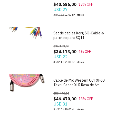
$40.686,00
13
% OFF
USD 27
1
/
2
3
x
$13.562,00
sin interés
Set de cables Korg SQ-Cable-6
patcheo para SQ11
$36.163,00
$34.173,00
6
% OFF
USD 22
1
/
7
3
x
$11.391,00
sin interés
Cable de Mic Western CCTXP60
Textil Canon XLR Rosa de 6m
$53.440,00
$46.470,00
13
% OFF
USD 31
1
/
2
3
x
$15.490,00
sin interés