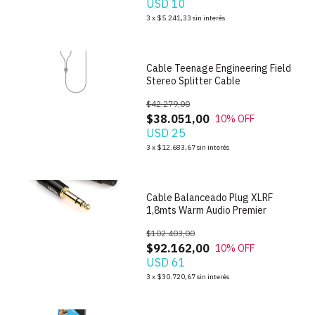
USD 10
1
/
2
3
x
$5.241,33
sin interés
Cable Teenage Engineering Field
Stereo Splitter Cable
$42.279,00
$38.051,00
10
% OFF
USD 25
1
/
5
3
x
$12.683,67
sin interés
Cable Balanceado Plug XLRF
1,8mts Warm Audio Premier
$102.403,00
$92.162,00
10
% OFF
USD 61
1
/
5
3
x
$30.720,67
sin interés