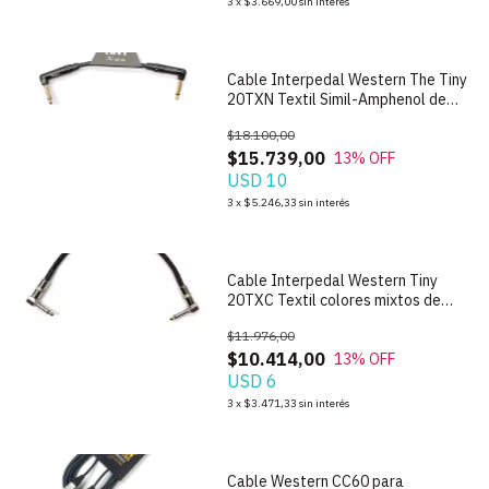
3
x
$3.669,00
sin interés
Cable Interpedal Western The Tiny
20TXN Textil Simil-Amphenol de
20cm
$18.100,00
$15.739,00
13
% OFF
USD 10
3
x
$5.246,33
sin interés
Cable Interpedal Western Tiny
20TXC Textil colores mixtos de
20cm
$11.976,00
$10.414,00
13
% OFF
USD 6
3
x
$3.471,33
sin interés
Cable Western CC60 para