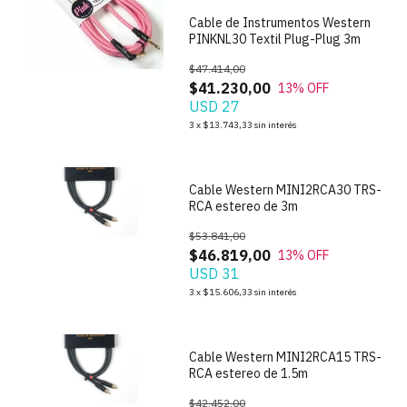
Cable de Instrumentos Western
PINKNL30 Textil Plug-Plug 3m
$47.414,00
$41.230,00
13
% OFF
USD 27
1
/
3
3
x
$13.743,33
sin interés
Cable Western MINI2RCA30 TRS-
RCA estereo de 3m
$53.841,00
$46.819,00
13
% OFF
USD 31
1
/
3
3
x
$15.606,33
sin interés
Cable Western MINI2RCA15 TRS-
RCA estereo de 1.5m
$42.452,00