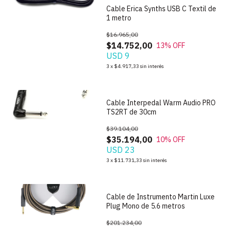
Cable Erica Synths USB C Textil de
1 metro
$16.965,00
$14.752,00
13
% OFF
USD 9
1
/
2
3
x
$4.917,33
sin interés
Cable Interpedal Warm Audio PRO
TS2RT de 30cm
$39.104,00
$35.194,00
10
% OFF
USD 23
1
/
3
3
x
$11.731,33
sin interés
Cable de Instrumento Martin Luxe
Plug Mono de 5.6 metros
$201.234,00