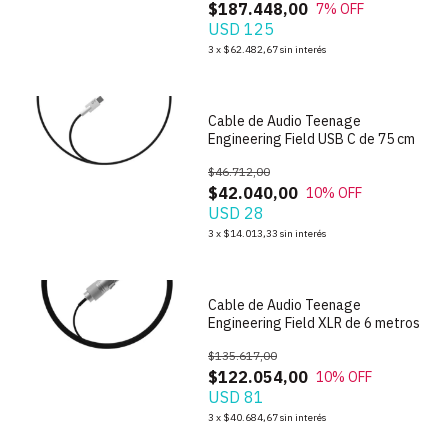
$187.448,00
7
% OFF
USD 125
1
/
3
3
x
$62.482,67
sin interés
Cable de Audio Teenage
Engineering Field USB C de 75 cm
$46.712,00
$42.040,00
10
% OFF
USD 28
1
/
3
3
x
$14.013,33
sin interés
Cable de Audio Teenage
Engineering Field XLR de 6 metros
$135.617,00
$122.054,00
10
% OFF
USD 81
1
/
5
3
x
$40.684,67
sin interés