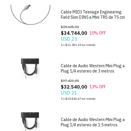
Cable MIDI Teenage Engineering
Field Slim DIN5 a Mini TRS de 75 cm
$38.605,00
$34.744,00
10
% OFF
USD 23
3
x
$11.581,33
sin interés
Cable de Audio Western Mini Plug a
Plug 1/4 estereo de 3 metros
$37.421,00
$32.540,00
13
% OFF
USD 21
3
x
$10.846,67
sin interés
Cable de Audio Western Mini Plug a
Plug 1/4 estereo de 1.5 metros