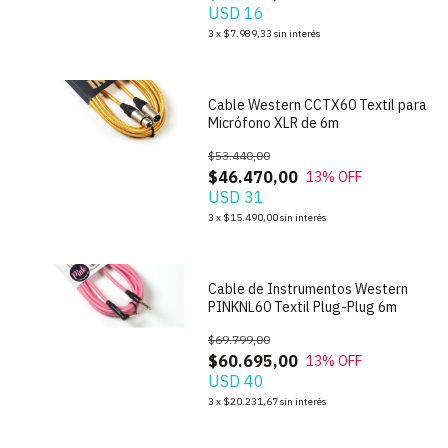
USD 16
1
/
2
3
x
$7.989,33
sin interés
Cable Western CCTX60 Textil para
Micrófono XLR de 6m
$53.440,00
$46.470,00
13
% OFF
USD 31
1
/
2
3
x
$15.490,00
sin interés
Cable de Instrumentos Western
PINKNL60 Textil Plug-Plug 6m
$69.799,00
$60.695,00
13
% OFF
USD 40
1
/
2
3
x
$20.231,67
sin interés