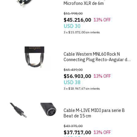
Microfono XLR de 6m
$51.998,00
$45.216,00
13
% OFF
USD 30
1
/
2
3
x
$15.072,00
sin interés
Cable Western MNL60 Rock N
Connecting Plug Recto-Angular de
6m
$65.439,00
$56.903,00
13
% OFF
USD 38
3
x
$18.967,67
sin interés
Cable M-LIVE MIDI para serie B
Beat de 15 cm
$43.375,00
$37.717,00
13
% OFF