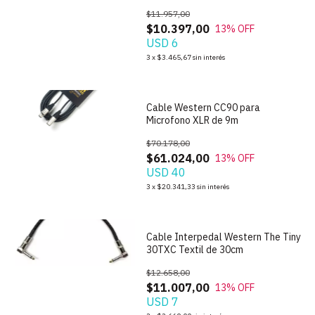
$11.957,00
$10.397,00
13
% OFF
USD 6
3
x
$3.465,67
sin interés
Cable Western CC90 para
Microfono XLR de 9m
$70.178,00
$61.024,00
13
% OFF
USD 40
3
x
$20.341,33
sin interés
Cable Interpedal Western The Tiny
30TXC Textil de 30cm
$12.658,00
$11.007,00
13
% OFF
USD 7