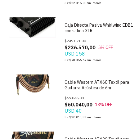
1
/
4
3
x
$22.315,00
sin interés
Caja Directa Pasiva Whirlwind EDB1
con salida XLR
$249.021,00
$236.570,00
5
% OFF
USD 158
1
/
5
3
x
$78.856,67
sin interés
Cable Western ATX60 Textil para
Guitarra Acústica de 6m
$69.046,00
$60.040,00
13
% OFF
USD 40
1
/
5
3
x
$20.013,33
sin interés