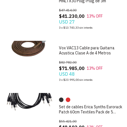
MNLTX30 Plug-Plug de 3m
$47.414,00
$41.230,00
13
% OFF
USD 27
1
/
3
3
x
$13.743,33
sin interés
Vox VAC13 Cable para Guitarra
Acustica Clase A de 4 Metros
$82.782,00
$71.985,00
13
% OFF
USD 48
1
/
4
3
x
$23.995,00
sin interés
Set de cables Erica Synths Eurorack
Patch 60cm Textiles Pack de 5
unidades
$55.421,00