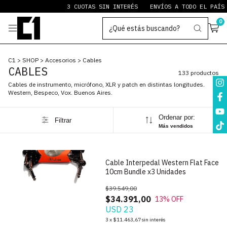
3 CUOTAS SIN INTERÉS
ENVÍOS A TODO EL PAÍS
PAYPAL 
0
C1
>
SHOP
>
Accesorios
>
Cables
CABLES
133 productos
Cables de instrumento, micrófono, XLR y patch en distintas longitudes.
Western, Bespeco, Vox. Buenos Aires.
Ordenar por:
Filtrar
1
/
5
Más vendidos
Cable Interpedal Western Flat Face
10cm Bundle x3 Unidades
$39.549,00
$34.391,00
13
% OFF
USD 23
1
/
6
3
x
$11.463,67
sin interés