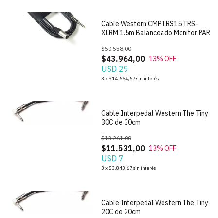
Cable Western CMPTRS15 TRS-
XLRM 1.5m Balanceado Monitor PAR
$50.558,00
$43.964,00
13
% OFF
USD 29
3
x
$14.654,67
sin interés
Cable Interpedal Western The Tiny
30C de 30cm
$13.261,00
$11.531,00
13
% OFF
USD 7
3
x
$3.843,67
sin interés
Cable Interpedal Western The Tiny
20C de 20cm