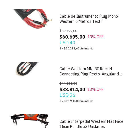
Cable de Instrumento Plug Mono
Western 6 Metros Textil
$69.799,00
$60.695,00
13
% OFF
USD 40
1
/
4
3
x
$20.231,67
sin interés
Cable Western MNL30 Rock N
Connecting Plug Recto-Angular de
3m
$44.636,00
$38.814,00
13
% OFF
USD 26
1
/
5
3
x
$12.938,00
sin interés
Cable Interpedal Western Flat Face
15cm Bundle x3 Unidades