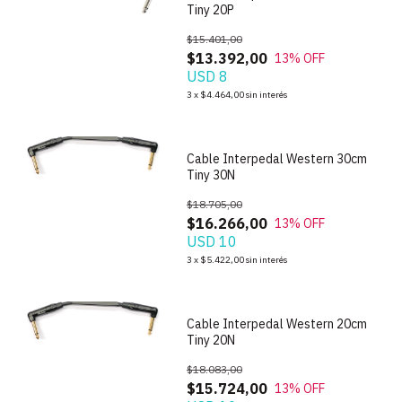
Tiny 20P
$15.401,00
$13.392,00
13
% OFF
USD 8
1
/
2
3
x
$4.464,00
sin interés
Cable Interpedal Western 30cm
Tiny 30N
$18.705,00
$16.266,00
13
% OFF
USD 10
1
/
2
3
x
$5.422,00
sin interés
Cable Interpedal Western 20cm
Tiny 20N
$18.083,00
$15.724,00
13
% OFF