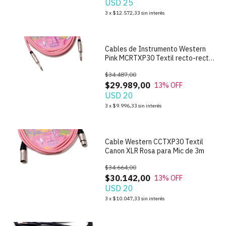
USD 25
1
/
4
3
x
$12.572,33
sin interés
Cables de Instrumento Western
Pink MCRTXP30 Textil recto-recto
de 3m
$34.487,00
$29.989,00
13
% OFF
USD 20
1
/
7
3
x
$9.996,33
sin interés
Cable Western CCTXP30 Textil
Canon XLR Rosa para Mic de 3m
$34.664,00
$30.142,00
13
% OFF
USD 20
3
x
$10.047,33
sin interés