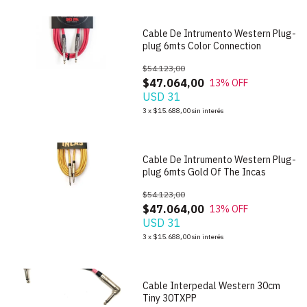
Cable De Intrumento Western Plug-
plug 6mts Color Connection
$54.123,00
$47.064,00
13
% OFF
USD 31
1
/
2
3
x
$15.688,00
sin interés
Cable De Intrumento Western Plug-
plug 6mts Gold Of The Incas
$54.123,00
$47.064,00
13
% OFF
USD 31
1
/
2
3
x
$15.688,00
sin interés
Cable Interpedal Western 30cm
Tiny 30TXPP