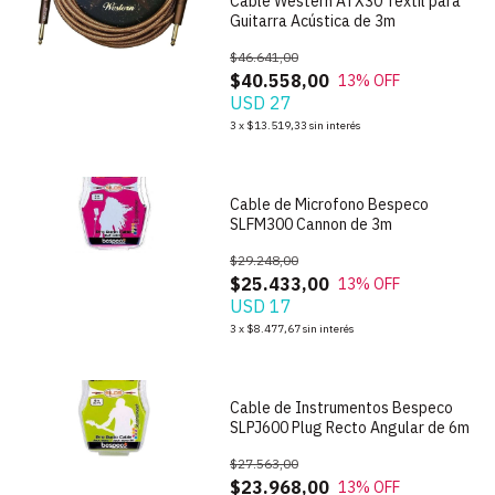
Cable Western ATX30 Textil para
Guitarra Acústica de 3m
$46.641,00
$40.558,00
13
% OFF
USD 27
1
/
4
3
x
$13.519,33
sin interés
Cable de Microfono Bespeco
SLFM300 Cannon de 3m
$29.248,00
$25.433,00
13
% OFF
USD 17
1
/
4
3
x
$8.477,67
sin interés
Cable de Instrumentos Bespeco
SLPJ600 Plug Recto Angular de 6m
$27.563,00
$23.968,00
13
% OFF