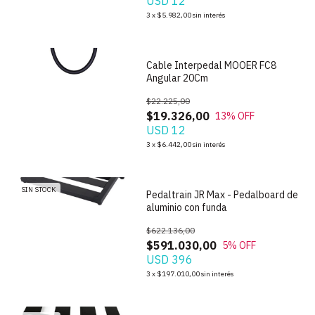
USD 12
1
/
2
3
x
$5.982,00
sin interés
Cable Interpedal MOOER FC8
Angular 20Cm
$22.225,00
$19.326,00
13
% OFF
USD 12
1
/
5
3
x
$6.442,00
sin interés
SIN STOCK
Pedaltrain JR Max - Pedalboard de
aluminio con funda
$622.136,00
$591.030,00
5
% OFF
USD 396
1
/
7
3
x
$197.010,00
sin interés