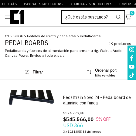
L PAÍS
PAYPAL STABLECOINS
3 CUOTAS SIN INTERÉS
ENVÍOS A T
0
C1
>
SHOP
>
Pedales de efecto y pedaleras
>
Pedalboards
PEDALBOARDS
19 productos
Pedalboards y fuentes de alimentación para armar tu rig. Walrus Audio
Canvas Power. Envíos a todo el país.
Ordenar por:
Filtrar
1
/
7
Más vendidos
Pedaltrain Novo 24 - Pedalboard de
aluminio con funda
$574.279,00
$545.566,00
5
% OFF
USD 366
1
/
6
3
x
$181.855,33
sin interés