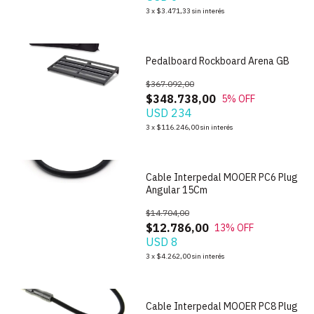
3
x
$3.471,33
sin interés
1
/
4
Pedalboard Rockboard Arena GB
$367.092,00
$348.738,00
5
% OFF
USD 234
1
/
4
3
x
$116.246,00
sin interés
Cable Interpedal MOOER PC6 Plug
Angular 15Cm
$14.704,00
$12.786,00
13
% OFF
USD 8
1
/
4
3
x
$4.262,00
sin interés
Cable Interpedal MOOER PC8 Plug