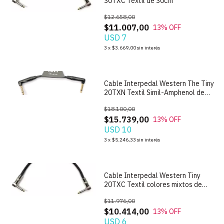
30TXC Textil de 30cm
$12.658,00
$11.007,00
13
% OFF
USD 7
3
x
$3.669,00
sin interés
Cable Interpedal Western The Tiny
20TXN Textil Simil-Amphenol de
20cm
$18.100,00
$15.739,00
13
% OFF
USD 10
3
x
$5.246,33
sin interés
Cable Interpedal Western Tiny
20TXC Textil colores mixtos de
20cm
$11.976,00
$10.414,00
13
% OFF
USD 6