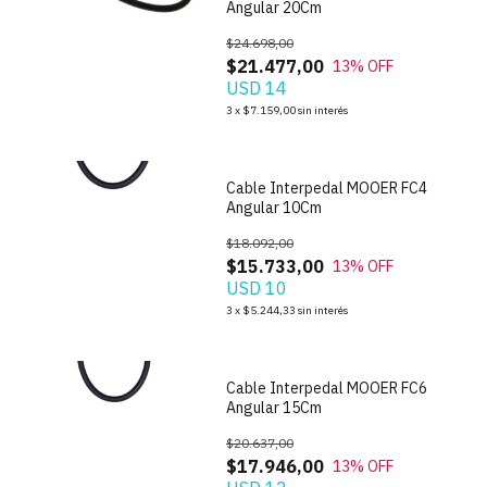
Angular 20Cm
$24.698,00
$21.477,00
13
% OFF
USD 14
1
/
3
3
x
$7.159,00
sin interés
Cable Interpedal MOOER FC4
Angular 10Cm
$18.092,00
$15.733,00
13
% OFF
USD 10
1
/
2
3
x
$5.244,33
sin interés
Cable Interpedal MOOER FC6
Angular 15Cm
$20.637,00
$17.946,00
13
% OFF