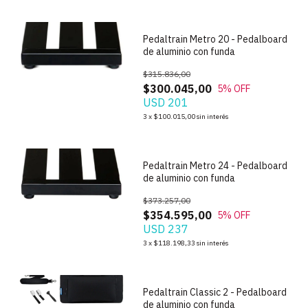
Pedaltrain Metro 20 - Pedalboard
de aluminio con funda
$315.836,00
$300.045,00
5
% OFF
USD 201
1
/
6
3
x
$100.015,00
sin interés
Pedaltrain Metro 24 - Pedalboard
de aluminio con funda
$373.257,00
$354.595,00
5
% OFF
USD 237
1
/
6
3
x
$118.198,33
sin interés
Pedaltrain Classic 2 - Pedalboard
de aluminio con funda