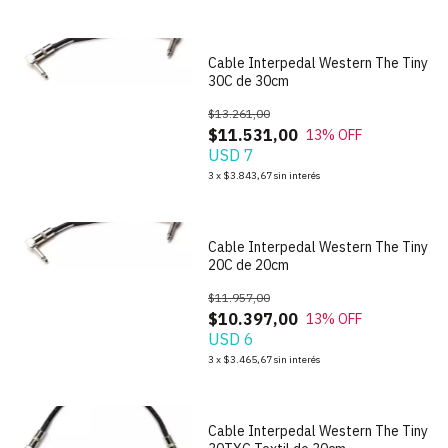
Cable Interpedal Western The Tiny
30C de 30cm
$13.261,00
$11.531,00
13
% OFF
USD 7
3
x
$3.843,67
sin interés
Cable Interpedal Western The Tiny
20C de 20cm
$11.957,00
$10.397,00
13
% OFF
USD 6
3
x
$3.465,67
sin interés
Cable Interpedal Western The Tiny