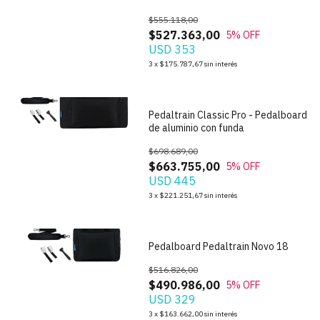
$555.118,00
$527.363,00
5
% OFF
USD 353
1
/
6
3
x
$175.787,67
sin interés
Pedaltrain Classic Pro - Pedalboard
de aluminio con funda
$698.689,00
$663.755,00
5
% OFF
USD 445
3
x
$221.251,67
sin interés
1
/
4
Pedalboard Pedaltrain Novo 18
$516.826,00
$490.986,00
5
% OFF
USD 329
3
x
$163.662,00
sin interés