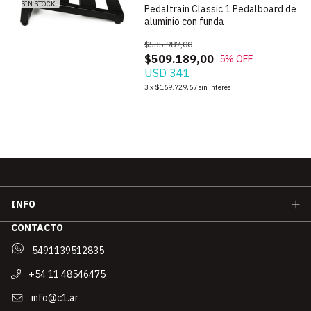
SIN STOCK
Pedaltrain Classic 1 Pedalboard de
aluminio con funda
$535.987,00
$509.189,00
5
% OFF
USD 341
3
x
$169.729,67
sin interés
INFO
CONTACTO
5491139512835
+54 11 48546475
info@c1.ar