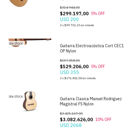
$314.944,00
$299.197,00
5
% OFF
USD 200
1
/
2
3
x
$99.732,33
sin interés
SIN STOCK
Guitarra Electroacústica Cort CEC1
OP Nylon
$557.058,00
$529.206,00
5
% OFF
USD 355
1
/
4
3
x
$176.402,00
sin interés
SIN STOCK
Guitarra Clasica Manuel Rodriguez
Magistral FS Nylon
$3.425.167,00
$3.082.626,00
10
% OFF
USD 2068