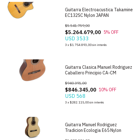
Guitarra Electroacustica Takamine
EC132SC Nylon JAPAN
$5.541.759,00
$5.264.679,00
5
% OFF
USD 3533
1
/
6
3
x
$1.754.893,00
sin interés
Guitarra Clasica Manuel Rodriguez
Caballero Principio CA-CM
$940.391,00
$846.345,00
10
% OFF
USD 568
1
/
6
3
x
$282.115,00
sin interés
Guitarra Manuel Rodriguez
Tradicion Ecologia E65 Nylon