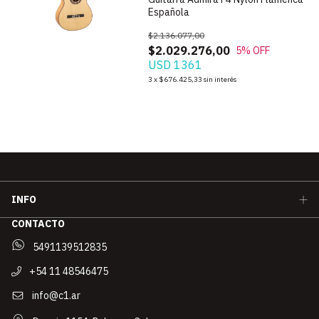
Española
$2.136.077,00
$2.029.276,00
5
% OFF
USD 1361
3
x
$676.425,33
sin interés
INFO
CONTACTO
5491139512835
+54 11 48546475
info@c1.ar