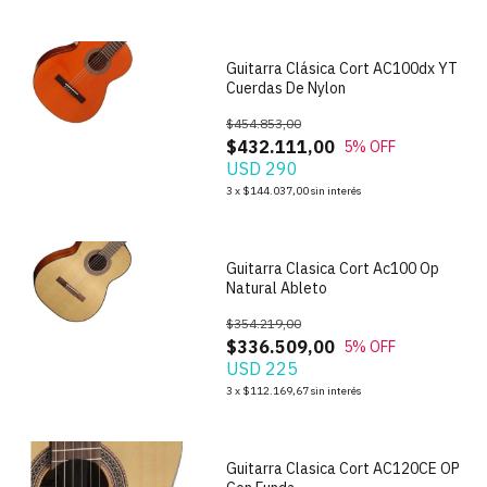
Guitarra Clásica Cort AC100dx YT
Cuerdas De Nylon
$454.853,00
$432.111,00
5
% OFF
USD 290
1
/
7
3
x
$144.037,00
sin interés
Guitarra Clasica Cort Ac100 Op
Natural Ableto
$354.219,00
$336.509,00
5
% OFF
USD 225
1
/
7
3
x
$112.169,67
sin interés
Guitarra Clasica Cort AC120CE OP