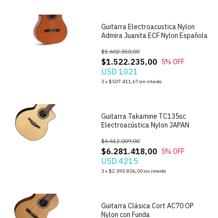
Guitarra Electroacustica Nylon
Admira Juanita ECF Nylon Española
$1.602.350,00
$1.522.235,00
5
% OFF
USD 1021
1
/
7
3
x
$507.411,67
sin interés
Guitarra Takamine TC135sc
Electroacústica Nylon JAPAN
$6.612.009,00
$6.281.418,00
5
% OFF
USD 4215
1
/
5
3
x
$2.093.806,00
sin interés
Guitarra Clásica Cort AC70 OP
Nylon con Funda