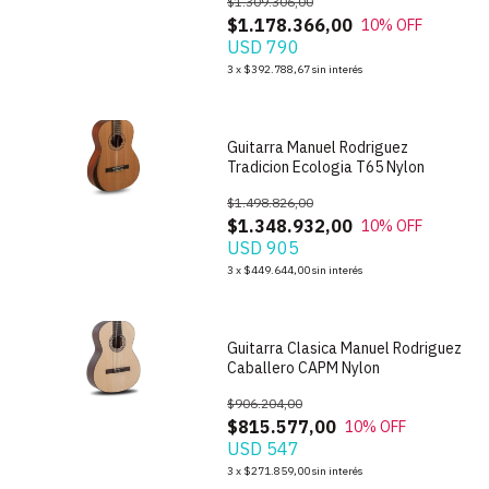
$1.309.306,00
$1.178.366,00
10
% OFF
USD 790
1
/
6
3
x
$392.788,67
sin interés
Guitarra Manuel Rodriguez
Tradicion Ecologia T65 Nylon
$1.498.826,00
$1.348.932,00
10
% OFF
USD 905
1
/
6
3
x
$449.644,00
sin interés
Guitarra Clasica Manuel Rodriguez
Caballero CAPM Nylon
$906.204,00
$815.577,00
10
% OFF
USD 547
1
/
6
3
x
$271.859,00
sin interés