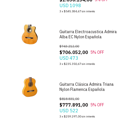
USD 1098
1
/
9
3
x
$545.384,67
sin interés
Guitarra Electroacustica Admira
Alba EC Nylon Española
$743.212,00
$706.052,00
5
% OFF
USD 473
1
/
5
3
x
$235.350,67
sin interés
Guitarra Clásica Admira Triana
Nylon Flamenca Española
$818.831,00
$777.891,00
5
% OFF
USD 522
1
/
4
3
x
$259.297,00
sin interés