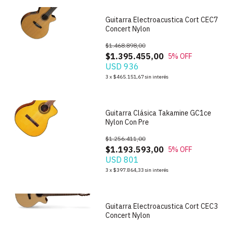
Guitarra Electroacustica Cort CEC7
Concert Nylon
$1.468.898,00
$1.395.455,00
5
% OFF
USD 936
1
/
7
3
x
$465.151,67
sin interés
Guitarra Clásica Takamine GC1ce
Nylon Con Pre
$1.256.411,00
$1.193.593,00
5
% OFF
USD 801
1
/
7
3
x
$397.864,33
sin interés
Guitarra Electroacustica Cort CEC3
Concert Nylon