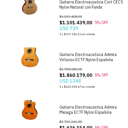
Guitarra Electroacustica Cort CEC5
Nylon Natural con Funda
$1.159.408,00
$1.101.439,00
5
% OFF
USD 739
1
/
9
3
x
$367.146,33
sin interés
Guitarra Electroacutsica Admira
Virtuoso ECTF Nylon Española
$1.958.080,00
$1.860.179,00
5
% OFF
USD 1248
1
/
9
3
x
$620.059,67
sin interés
Guitarra Electroacustica Admira
Malaga ECTF Nylon Española
$1.722.265,00
$1.636.154,00
5
% OFF