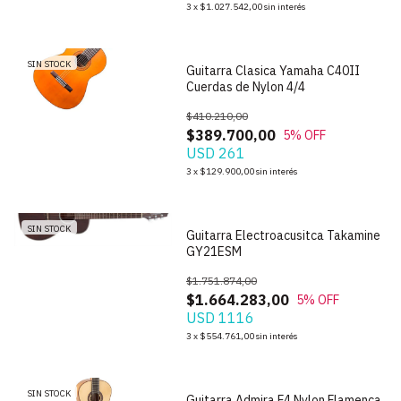
1
/
5
3
x
$1.027.542,00
sin interés
SIN STOCK
Guitarra Clasica Yamaha C40II
Cuerdas de Nylon 4/4
$410.210,00
$389.700,00
5
% OFF
USD 261
1
/
3
3
x
$129.900,00
sin interés
SIN STOCK
Guitarra Electroacusitca Takamine
GY21ESM
$1.751.874,00
$1.664.283,00
5
% OFF
USD 1116
1
/
3
3
x
$554.761,00
sin interés
SIN STOCK
Guitarra Admira F4 Nylon Flamenca