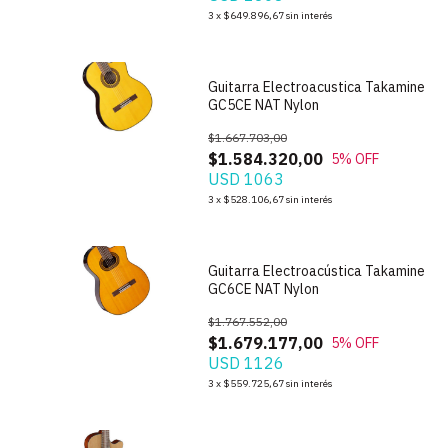
1
/
4
3
x
$649.896,67
sin interés
Guitarra Electroacustica Takamine
GC5CE NAT Nylon
$1.667.703,00
$1.584.320,00
5
% OFF
USD 1063
1
/
3
3
x
$528.106,67
sin interés
Guitarra Electroacústica Takamine
GC6CE NAT Nylon
$1.767.552,00
$1.679.177,00
5
% OFF
USD 1126
1
/
5
3
x
$559.725,67
sin interés