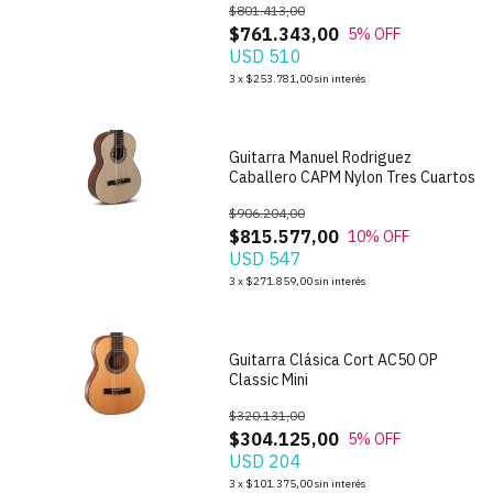
$801.413,00
$761.343,00
5
% OFF
USD 510
1
/
6
3
x
$253.781,00
sin interés
Guitarra Manuel Rodriguez
Caballero CAPM Nylon Tres Cuartos
$906.204,00
$815.577,00
10
% OFF
USD 547
1
/
5
3
x
$271.859,00
sin interés
Guitarra Clásica Cort AC50 OP
Classic Mini
$320.131,00
$304.125,00
5
% OFF
USD 204
1
/
7
3
x
$101.375,00
sin interés