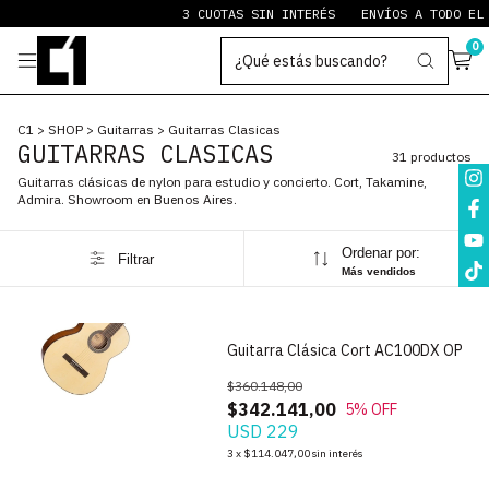
3 CUOTAS SIN INTERÉS
ENVÍOS A TODO EL PAÍ
0
C1
>
SHOP
>
Guitarras
>
Guitarras Clasicas
GUITARRAS CLASICAS
31 productos
Guitarras clásicas de nylon para estudio y concierto. Cort, Takamine,
Admira. Showroom en Buenos Aires.
Ordenar por:
Filtrar
Más vendidos
1
/
7
Guitarra Clásica Cort AC100DX OP
$360.148,00
$342.141,00
5
% OFF
USD 229
1
/
5
3
x
$114.047,00
sin interés