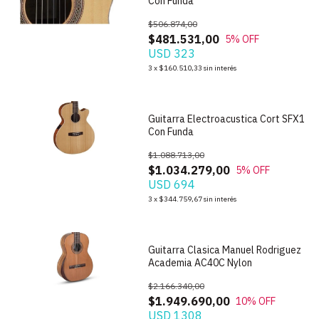
Con Funda
$506.874,00
$481.531,00
5
% OFF
USD 323
1
/
4
3
x
$160.510,33
sin interés
Guitarra Electroacustica Cort SFX1
Con Funda
$1.088.713,00
$1.034.279,00
5
% OFF
USD 694
1
/
6
3
x
$344.759,67
sin interés
Guitarra Clasica Manuel Rodriguez
Academia AC40C Nylon
$2.166.340,00
$1.949.690,00
10
% OFF
USD 1308