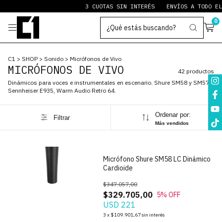
3 CUOTAS SIN INTERÉS
ENVÍOS A TODO EL PAÍ
0
C1
>
SHOP
>
Sonido
>
Micrófonos de Vivo
MICRÓFONOS DE VIVO
42 productos
Dinámicos para voces e instrumentales en escenario. Shure SM58 y SM57,
Sennheiser E935, Warm Audio Retro 64.
Ordenar por:
Filtrar
1
/
7
Más vendidos
Micrófono Shure SM58 LC Dinámico
Cardioide
$347.057,00
$329.705,00
5
% OFF
USD 221
1
/
5
3
x
$109.901,67
sin interés