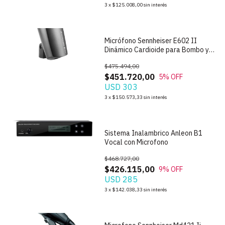
1
/
5
3
x
$125.008,00
sin interés
Micrófono Sennheiser E602 II
Dinámico Cardioide para Bombo y
Bajo
$475.494,00
$451.720,00
5
% OFF
USD 303
1
/
5
3
x
$150.573,33
sin interés
Sistema Inalambrico Anleon B1
Vocal con Microfono
$468.727,00
$426.115,00
9
% OFF
USD 285
1
/
4
3
x
$142.038,33
sin interés