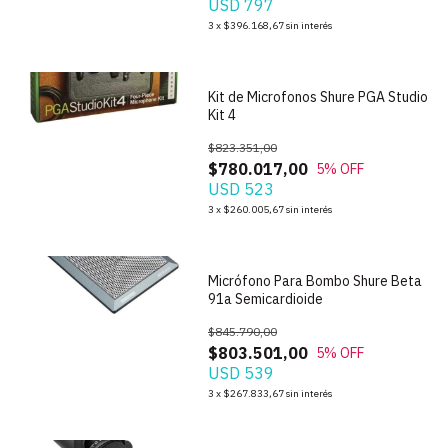
USD 797
1
/
5
3
x
$396.168,67
sin interés
Kit de Microfonos Shure PGA Studio
Kit 4
$823.351,00
$780.017,00
5
% OFF
USD 523
1
/
6
3
x
$260.005,67
sin interés
Micrófono Para Bombo Shure Beta
91a Semicardioide
$845.790,00
$803.501,00
5
% OFF
USD 539
1
/
4
3
x
$267.833,67
sin interés