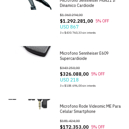
Microfono Sennheiser Md421 Ii
Dinamico Cardioide
$1.360.294,00
$1.292.281,00
5
% OFF
USD 867
1
/
5
3
x
$430.760,33
sin interés
Microfono Sennheiser E609
Supercardioide
$343.250,00
$326.088,00
5
% OFF
USD 218
1
/
6
3
x
$108.696,00
sin interés
Microfono Rode Videomic ME Para
Celular Smartphone
$181.424,00
$172.353,00
5
% OFF