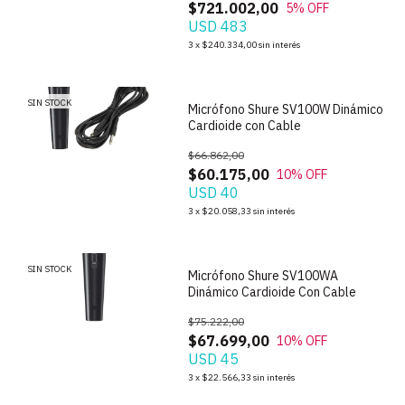
$721.002,00
5
% OFF
USD 483
1
/
5
3
x
$240.334,00
sin interés
SIN STOCK
Micrófono Shure SV100W Dinámico
Cardioide con Cable
$66.862,00
$60.175,00
10
% OFF
USD 40
1
/
6
3
x
$20.058,33
sin interés
SIN STOCK
Micrófono Shure SV100WA
Dinámico Cardioide Con Cable
$75.222,00
$67.699,00
10
% OFF
USD 45
1
/
7
3
x
$22.566,33
sin interés