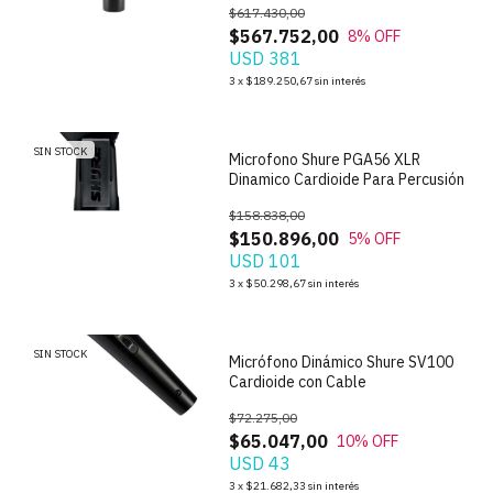
$617.430,00
$567.752,00
8
% OFF
USD 381
1
/
3
3
x
$189.250,67
sin interés
SIN STOCK
Microfono Shure PGA56 XLR
Dinamico Cardioide Para Percusión
$158.838,00
$150.896,00
5
% OFF
USD 101
1
/
5
3
x
$50.298,67
sin interés
SIN STOCK
Micrófono Dinámico Shure SV100
Cardioide con Cable
$72.275,00
$65.047,00
10
% OFF
USD 43
1
/
6
3
x
$21.682,33
sin interés