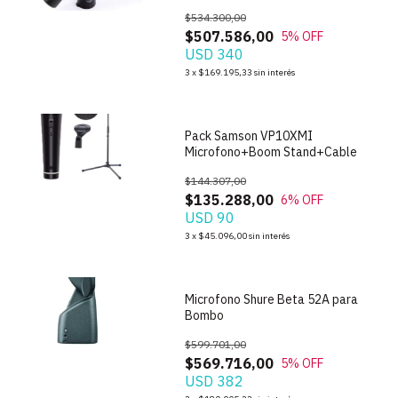
$534.300,00
$507.586,00
5
% OFF
USD 340
1
/
6
3
x
$169.195,33
sin interés
Pack Samson VP10XMI
Microfono+Boom Stand+Cable
$144.307,00
$135.288,00
6
% OFF
USD 90
1
/
5
3
x
$45.096,00
sin interés
Microfono Shure Beta 52A para
Bombo
$599.701,00
$569.716,00
5
% OFF
USD 382
1
/
4