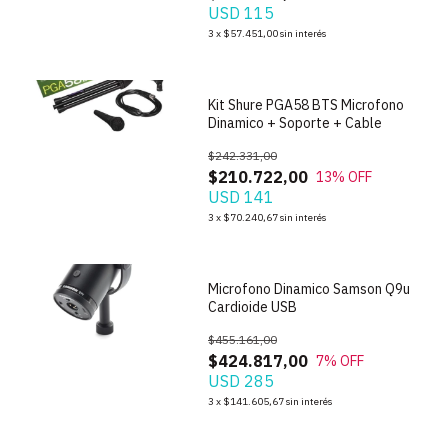
USD 115
1
/
7
3
x
$57.451,00
sin interés
Kit Shure PGA58 BTS Microfono
Dinamico + Soporte + Cable
$242.331,00
$210.722,00
13
% OFF
USD 141
1
/
6
3
x
$70.240,67
sin interés
Microfono Dinamico Samson Q9u
Cardioide USB
$455.161,00
$424.817,00
7
% OFF
USD 285
1
/
7
3
x
$141.605,67
sin interés