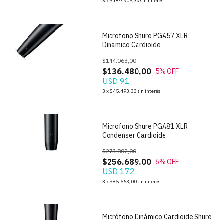
3
x
$189.905,33
sin interés
Microfono Shure PGA57 XLR
Dinamico Cardioide
$144.063,00
$136.480,00
5
% OFF
USD 91
1
/
3
3
x
$45.493,33
sin interés
Microfono Shure PGA81 XLR
Condenser Cardioide
$273.802,00
$256.689,00
6
% OFF
USD 172
1
/
5
3
x
$85.563,00
sin interés
Micrófono Dinámico Cardioide Shure