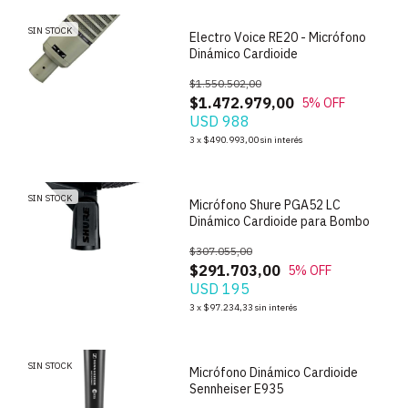
SIN STOCK
Electro Voice RE20 - Micrófono
Dinámico Cardioide
$1.550.502,00
$1.472.979,00
5
% OFF
USD 988
1
/
6
3
x
$490.993,00
sin interés
SIN STOCK
Micrófono Shure PGA52 LC
Dinámico Cardioide para Bombo
$307.055,00
$291.703,00
5
% OFF
USD 195
1
/
4
3
x
$97.234,33
sin interés
SIN STOCK
Micrófono Dinámico Cardioide
Sennheiser E935