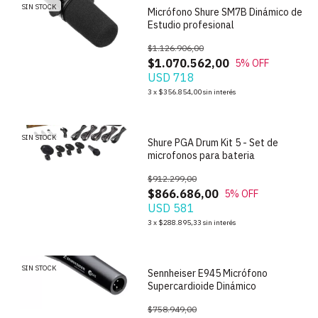
SIN STOCK
Micrófono Shure SM7B Dinámico de
Estudio profesional
$1.126.906,00
$1.070.562,00
5
% OFF
USD 718
1
/
5
3
x
$356.854,00
sin interés
SIN STOCK
Shure PGA Drum Kit 5 - Set de
microfonos para bateria
$912.299,00
$866.686,00
5
% OFF
USD 581
1
/
4
3
x
$288.895,33
sin interés
SIN STOCK
Sennheiser E945 Micrófono
Supercardioide Dinámico
$758.949,00