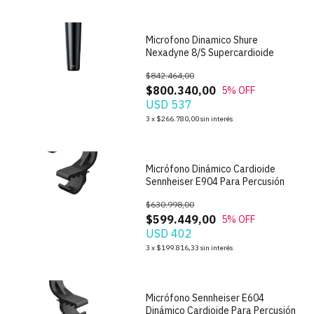
Microfono Dinamico Shure
Nexadyne 8/S Supercardioide
$842.464,00
$800.340,00
5
% OFF
USD 537
1
/
5
3
x
$266.780,00
sin interés
Micrófono Dinámico Cardioide
Sennheiser E904 Para Percusión
$630.998,00
$599.449,00
5
% OFF
USD 402
1
/
4
3
x
$199.816,33
sin interés
Micrófono Sennheiser E604
Dinámico Cardioide Para Percusión