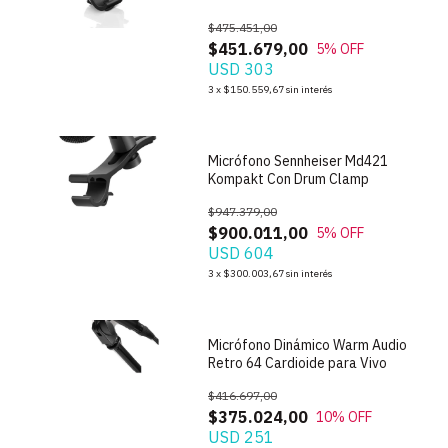
$475.451,00
$451.679,00
5
% OFF
USD 303
1
/
8
3
x
$150.559,67
sin interés
Micrófono Sennheiser Md421
Kompakt Con Drum Clamp
$947.379,00
$900.011,00
5
% OFF
USD 604
1
/
5
3
x
$300.003,67
sin interés
Micrófono Dinámico Warm Audio
Retro 64 Cardioide para Vivo
$416.697,00
$375.024,00
10
% OFF
USD 251