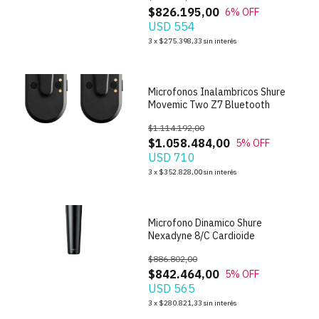
$826.195,00
6
% OFF
USD 554
1
/
5
3
x
$275.398,33
sin interés
Microfonos Inalambricos Shure
Movemic Two Z7 Bluetooth
$1.114.192,00
$1.058.484,00
5
% OFF
USD 710
1
/
5
3
x
$352.828,00
sin interés
Microfono Dinamico Shure
Nexadyne 8/C Cardioide
$886.802,00
$842.464,00
5
% OFF
USD 565
1
/
6
3
x
$280.821,33
sin interés