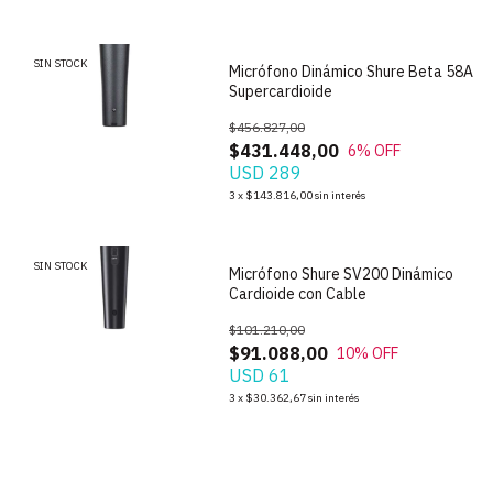
SIN STOCK
Micrófono Dinámico Shure Beta 58A
Supercardioide
$456.827,00
$431.448,00
6
% OFF
USD 289
1
/
4
3
x
$143.816,00
sin interés
SIN STOCK
Micrófono Shure SV200 Dinámico
Cardioide con Cable
$101.210,00
$91.088,00
10
% OFF
USD 61
3
x
$30.362,67
sin interés