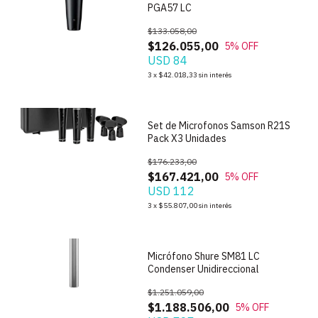
PGA57 LC
$133.058,00
$126.055,00
5
% OFF
USD 84
1
/
6
3
x
$42.018,33
sin interés
Set de Microfonos Samson R21S
Pack X3 Unidades
$176.233,00
$167.421,00
5
% OFF
USD 112
1
/
7
3
x
$55.807,00
sin interés
Micrófono Shure SM81 LC
Condenser Unidireccional
$1.251.059,00
$1.188.506,00
5
% OFF