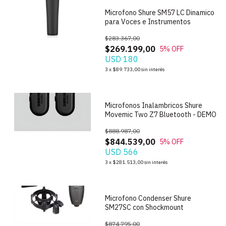
Microfono Shure SM57 LC Dinamico
para Voces e Instrumentos
$283.367,00
$269.199,00
5
% OFF
USD 180
1
/
9
3
x
$89.733,00
sin interés
Microfonos Inalambricos Shure
Movemic Two Z7 Bluetooth - DEMO
$888.987,00
$844.539,00
5
% OFF
USD 566
1
/
6
3
x
$281.513,00
sin interés
Microfono Condenser Shure
SM27SC con Shockmount
$874.795,00