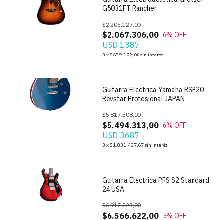
G5031FT Rancher
$2.205.127,00
$2.067.306,00
6
% OFF
USD 1387
1
/
9
3
x
$689.102,00
sin interés
Guitarra Electrica Yamaha RSP20
Revstar Profesional JAPAN
$5.817.508,00
$5.494.313,00
6
% OFF
USD 3687
1
/
3
3
x
$1.831.437,67
sin interés
Guitarra Electrica PRS S2 Standard
24 USA
$6.912.223,00
$6.566.622,00
5
% OFF