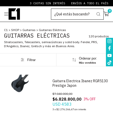
3 CUOTAS SIN INTERÉS
ENVÍOS A TODO EL PAÍS
PAYPAL ST
0
C1
>
SHOP
>
Guitarras
>
Guitarras Eléctricas
GUITARRAS ELÉCTRICAS
120 productos
Stratocasters, Telecasters, semiacústicas y solid body. Fender, PRS,
D'Angelico, Ibanez, Gretsch y más en Buenos Aires.
Ordenar por:
Filtrar
1
/
6
Más vendidos
Guitarra Electrica Ibanez RGR5130
Prestige Japon
$7.040.000,00
$6.828.800,00
3
% OFF
USD 4583
1
/
10
3
x
$2.276.266,67
sin interés