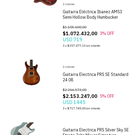
2 colores
Guitarra Eléctrica Ibanez AM53
Semi Hollow Body Humbucker
$1.105.600,00
$1.072.432,00
3
% OFF
USD 719
1
/
9
3
x
$357.477,33
sin interés
2 colores
Guitarra Electrica PRS SE Standard
24 08
$2.266.573,00
$2.153.247,00
5
% OFF
USD 1445
1
/
7
3
x
$717.749,00
sin interés
Guitarra Electrica PRS Silver Sky SE