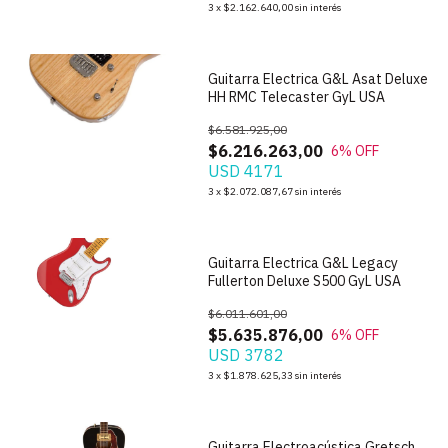
1
/
8
3
x
$2.162.640,00
sin interés
Guitarra Electrica G&L Asat Deluxe
HH RMC Telecaster GyL USA
$6.581.925,00
$6.216.263,00
6
% OFF
USD 4171
1
/
9
3
x
$2.072.087,67
sin interés
Guitarra Electrica G&L Legacy
Fullerton Deluxe S500 GyL USA
$6.011.601,00
$5.635.876,00
6
% OFF
USD 3782
1
/
2
3
x
$1.878.625,33
sin interés
Guitarra Electroacústica Gretsch