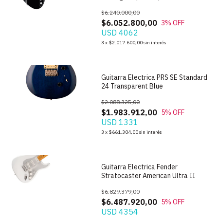
$6.240.000,00
$6.052.800,00
3
% OFF
USD 4062
1
/
9
3
x
$2.017.600,00
sin interés
Guitarra Electrica PRS SE Standard
24 Transparent Blue
$2.088.325,00
$1.983.912,00
5
% OFF
USD 1331
1
/
7
3
x
$661.304,00
sin interés
Guitarra Electrica Fender
Stratocaster American Ultra II
$6.829.379,00
$6.487.920,00
5
% OFF
USD 4354