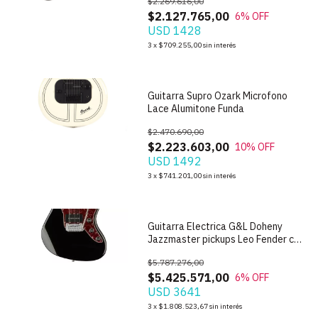
$2.269.616,00
$2.127.765,00
6
% OFF
USD 1428
1
/
7
3
x
$709.255,00
sin interés
Guitarra Supro Ozark Microfono
Lace Alumitone Funda
$2.470.690,00
$2.223.603,00
10
% OFF
USD 1492
1
/
8
3
x
$741.201,00
sin interés
Guitarra Electrica G&L Doheny
Jazzmaster pickups Leo Fender con
Estuche GyL USA
$5.787.276,00
$5.425.571,00
6
% OFF
USD 3641
1
/
9
3
x
$1.808.523,67
sin interés