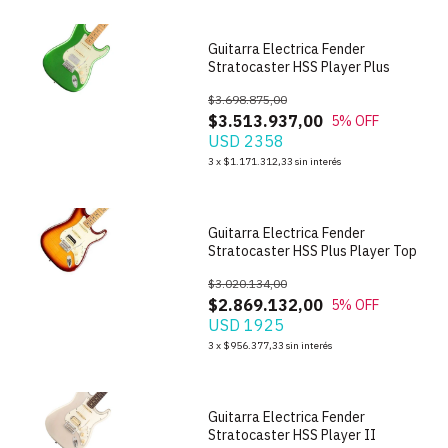
Guitarra Electrica Fender
Stratocaster HSS Player Plus
$3.698.875,00
$3.513.937,00
5
% OFF
USD 2358
1
/
7
3
x
$1.171.312,33
sin interés
Guitarra Electrica Fender
Stratocaster HSS Plus Player Top
$3.020.134,00
$2.869.132,00
5
% OFF
USD 1925
1
/
6
3
x
$956.377,33
sin interés
Guitarra Electrica Fender
Stratocaster HSS Player II