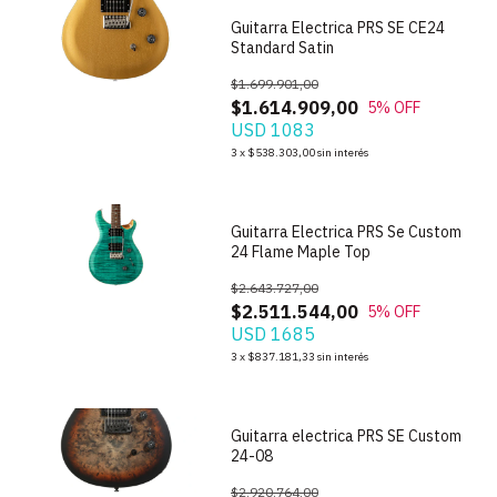
Guitarra Electrica PRS SE CE24
Standard Satin
$1.699.901,00
$1.614.909,00
5
% OFF
USD 1083
1
/
10
3
x
$538.303,00
sin interés
Guitarra Electrica PRS Se Custom
24 Flame Maple Top
$2.643.727,00
$2.511.544,00
5
% OFF
USD 1685
1
/
7
3
x
$837.181,33
sin interés
Guitarra electrica PRS SE Custom
24-08
$2.920.764,00