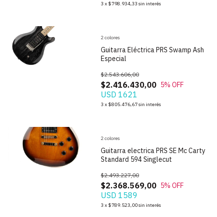
3
x
$798.934,33
sin interés
2 colores
Guitarra Eléctrica PRS Swamp Ash
Especial
$2.543.606,00
$2.416.430,00
5
% OFF
USD 1621
1
/
10
3
x
$805.476,67
sin interés
2 colores
Guitarra electrica PRS SE Mc Carty
Standard 594 Singlecut
$2.493.227,00
$2.368.569,00
5
% OFF
USD 1589
1
/
10
3
x
$789.523,00
sin interés