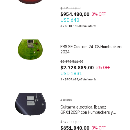
$984.000,00
$954.480,00
3
% OFF
USD 640
1
/
10
3
x
$318.160,00
sin interés
PRS SE Custom 24-08 Humbuckers
2024
$2.872.511,00
$2.728.889,00
5
% OFF
USD 1831
1
/
10
3
x
$909.629,67
sin interés
2 colores
Guitarra electrica Ibanez
GRX120SP con Humbuckers y
Tremolo
$672.000,00
$651.840,00
3
% OFF