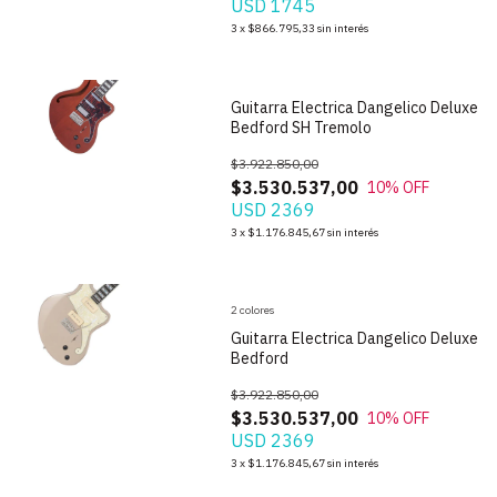
USD 1745
1
/
6
3
x
$866.795,33
sin interés
Guitarra Electrica Dangelico Deluxe
Bedford SH Tremolo
$3.922.850,00
$3.530.537,00
10
% OFF
USD 2369
1
/
10
3
x
$1.176.845,67
sin interés
2 colores
Guitarra Electrica Dangelico Deluxe
Bedford
$3.922.850,00
$3.530.537,00
10
% OFF
USD 2369
1
/
10
3
x
$1.176.845,67
sin interés