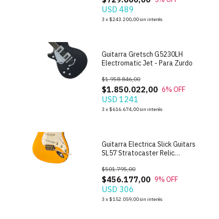
USD 489
1
/
7
3
x
$243.200,00
sin interés
Guitarra Gretsch G5230LH
Electromatic Jet - Para Zurdo
$1.958.846,00
$1.850.022,00
6
% OFF
USD 1241
1
/
9
3
x
$616.674,00
sin interés
Guitarra Electrica Slick Guitars
SL57 Stratocaster Relic
Butterscotch
$501.795,00
$456.177,00
9
% OFF
USD 306
1
/
8
3
x
$152.059,00
sin interés