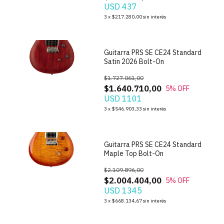
USD 437
1
/
10
3
x
$217.280,00
sin interés
Guitarra PRS SE CE24 Standard
Satin 2026 Bolt-On
$1.727.061,00
$1.640.710,00
5
% OFF
USD 1101
1
/
10
3
x
$546.903,33
sin interés
Guitarra PRS SE CE24 Standard
Maple Top Bolt-On
$2.109.896,00
$2.004.404,00
5
% OFF
USD 1345
1
/
10
3
x
$668.134,67
sin interés