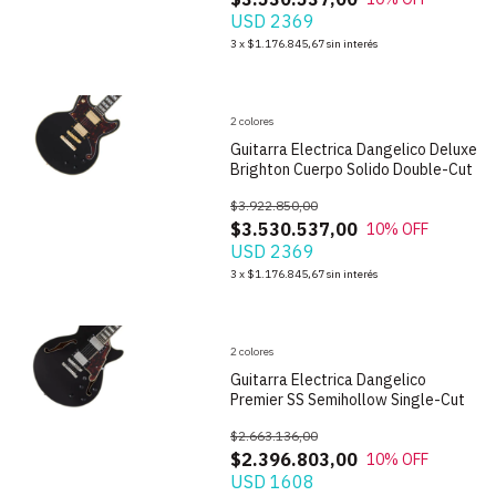
USD 2369
1
/
10
3
x
$1.176.845,67
sin interés
2 colores
Guitarra Electrica Dangelico Deluxe
Brighton Cuerpo Solido Double-Cut
$3.922.850,00
$3.530.537,00
10
% OFF
USD 2369
1
/
10
3
x
$1.176.845,67
sin interés
2 colores
Guitarra Electrica Dangelico
Premier SS Semihollow Single-Cut
$2.663.136,00
$2.396.803,00
10
% OFF
USD 1608
1
/
8