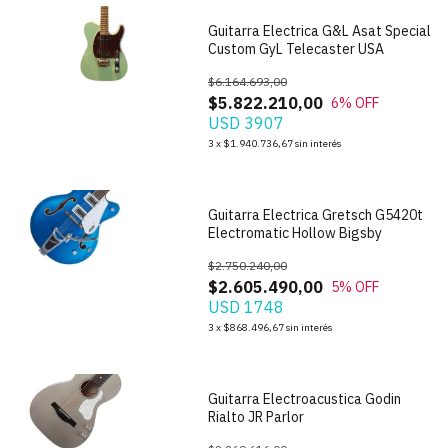
Guitarra Electrica G&L Asat Special
Custom GyL Telecaster USA
$6.164.693,00
$5.822.210,00
6
% OFF
USD 3907
1
/
7
3
x
$1.940.736,67
sin interés
Guitarra Electrica Gretsch G5420t
Electromatic Hollow Bigsby
$2.750.240,00
$2.605.490,00
5
% OFF
USD 1748
1
/
7
3
x
$868.496,67
sin interés
Guitarra Electroacustica Godin
Rialto JR Parlor