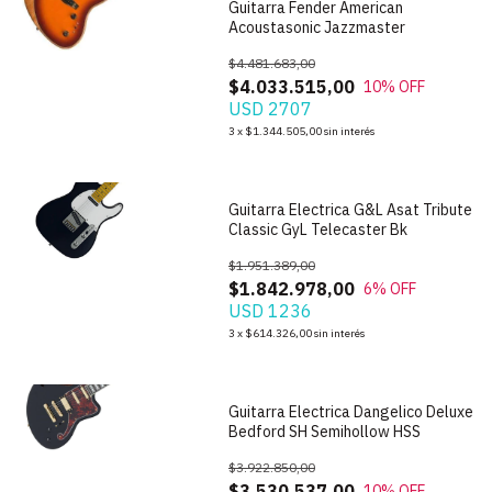
Guitarra Fender American
Acoustasonic Jazzmaster
$4.481.683,00
$4.033.515,00
10
% OFF
USD 2707
1
/
6
3
x
$1.344.505,00
sin interés
Guitarra Electrica G&L Asat Tribute
Classic GyL Telecaster Bk
$1.951.389,00
$1.842.978,00
6
% OFF
USD 1236
1
/
6
3
x
$614.326,00
sin interés
Guitarra Electrica Dangelico Deluxe
Bedford SH Semihollow HSS
$3.922.850,00
$3.530.537,00
10
% OFF