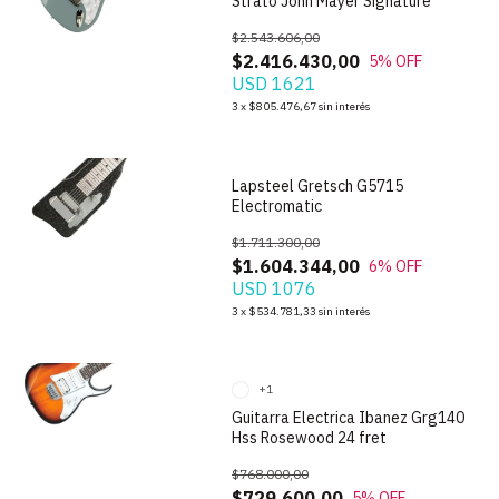
Strato John Mayer Signature
$2.543.606,00
$2.416.430,00
5
% OFF
USD 1621
1
/
7
3
x
$805.476,67
sin interés
Lapsteel Gretsch G5715
Electromatic
$1.711.300,00
$1.604.344,00
6
% OFF
USD 1076
1
/
9
3
x
$534.781,33
sin interés
+1
Guitarra Electrica Ibanez Grg140
Hss Rosewood 24 fret
$768.000,00
$729.600,00
5
% OFF