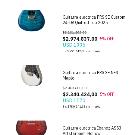
Guitarra electrica PRS SE Custom
24-08 Quilted Top 2025
$3.131.402,00
$2.974.837,00
5
% OFF
USD 1996
1
/
10
3
x
$991.612,33
sin interés
Guitarra electrica PRS SE NF3
Maple
$2.463.600,00
$2.340.424,00
5
% OFF
USD 1570
1
/
10
3
x
$780.141,33
sin interés
Guitarra electrica Ibanez AS53
Artstar Semi Hollow