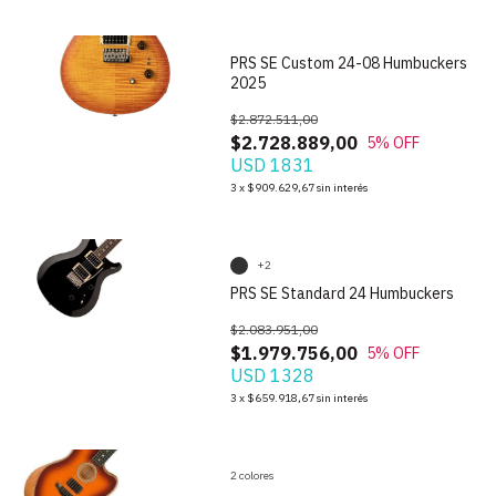
PRS SE Custom 24-08 Humbuckers
2025
$2.872.511,00
$2.728.889,00
5
% OFF
USD 1831
1
/
9
3
x
$909.629,67
sin interés
+2
PRS SE Standard 24 Humbuckers
$2.083.951,00
$1.979.756,00
5
% OFF
USD 1328
1
/
9
3
x
$659.918,67
sin interés
2 colores