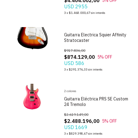
$4.404.002,00
5
% OFF
USD 2955
1
/
9
3
x
$1.468.000,67
sin interés
Guitarra Electrica Squier Affinity
Stratocaster
$917.836,00
$874.129,00
5
% OFF
USD 586
1
/
8
3
x
$291.376,33
sin interés
2 colores
Guitarra Eléctrica PRS SE Custom
24 Tremolo
$2.619.149,00
$2.488.196,00
5
% OFF
USD 1669
1
/
10
3
x
$829.398,67
sin interés