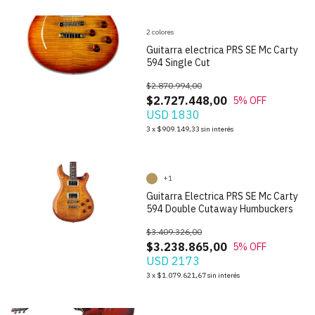
2 colores
Guitarra electrica PRS SE Mc Carty
594 Single Cut
$2.870.994,00
$2.727.448,00
5
% OFF
USD 1830
1
/
5
3
x
$909.149,33
sin interés
+1
Guitarra Electrica PRS SE Mc Carty
594 Double Cutaway Humbuckers
$3.409.326,00
$3.238.865,00
5
% OFF
USD 2173
1
/
9
3
x
$1.079.621,67
sin interés