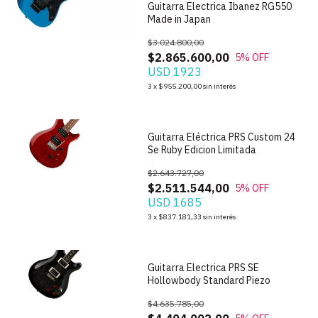
Guitarra Electrica Ibanez RG550
Made in Japan
$3.024.800,00
$2.865.600,00
5
% OFF
USD 1923
1
/
9
3
x
$955.200,00
sin interés
Guitarra Eléctrica PRS Custom 24
Se Ruby Edicion Limitada
$2.643.727,00
$2.511.544,00
5
% OFF
USD 1685
1
/
4
3
x
$837.181,33
sin interés
Guitarra Electrica PRS SE
Hollowbody Standard Piezo
$4.635.785,00