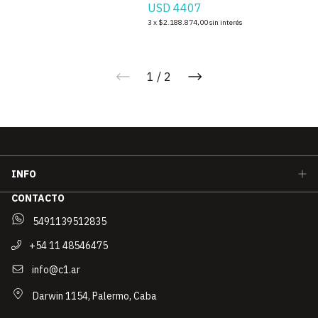
USD 4407
3
x
$2.188.874,00
sin interés
1
/
2
INFO
CONTACTO
5491139512835
+54 11 48546475
info@c1.ar
Darwin 1154, Palermo, Caba