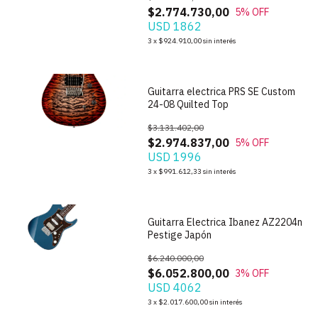
$2.774.730,00
5
% OFF
USD 1862
1
/
8
3
x
$924.910,00
sin interés
Guitarra electrica PRS SE Custom
24-08 Quilted Top
$3.131.402,00
$2.974.837,00
5
% OFF
USD 1996
1
/
5
3
x
$991.612,33
sin interés
Guitarra Electrica Ibanez AZ2204n
Pestige Japón
$6.240.000,00
$6.052.800,00
3
% OFF
USD 4062
1
/
5
3
x
$2.017.600,00
sin interés