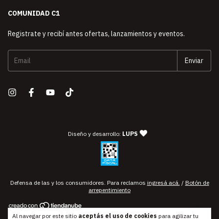
COMUNIDAD C1
Registrate y recibí antes ofertas, lanzamientos y eventos.
— agencia de diseño y desarro
Diseño y desarrollo:
LUPS
Defensa de las y los consumidores. Para reclamos
ingresá acá.
/
Botón de
arrepentimiento
Al navegar por este sitio
aceptás el uso de cookies
para agilizar tu
Copyright Compás Uno C1 | Instrumentos Musicales y Estudio de