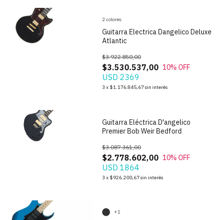
2 colores
Guitarra Electrica Dangelico Deluxe
Atlantic
$3.922.850,00
$3.530.537,00
10
% OFF
USD 2369
1
/
5
3
x
$1.176.845,67
sin interés
Guitarra Eléctrica D'angelico
Premier Bob Weir Bedford
$3.087.361,00
$2.778.602,00
10
% OFF
USD 1864
1
/
8
3
x
$926.200,67
sin interés
+1