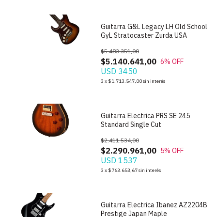
Guitarra G&L Legacy LH Old School
GyL Stratocaster Zurda USA
$5.483.351,00
$5.140.641,00
6
% OFF
USD 3450
1
/
5
3
x
$1.713.547,00
sin interés
Guitarra Electrica PRS SE 245
Standard Single Cut
$2.411.534,00
$2.290.961,00
5
% OFF
USD 1537
1
/
5
3
x
$763.653,67
sin interés
Guitarra Electrica Ibanez AZ2204B
Prestige Japan Maple