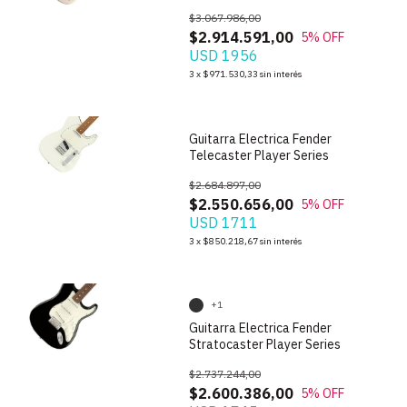
$3.067.986,00
$2.914.591,00
5
% OFF
USD 1956
1
/
6
3
x
$971.530,33
sin interés
Guitarra Electrica Fender
Telecaster Player Series
$2.684.897,00
$2.550.656,00
5
% OFF
USD 1711
1
/
10
3
x
$850.218,67
sin interés
+1
Guitarra Electrica Fender
Stratocaster Player Series
$2.737.244,00
$2.600.386,00
5
% OFF