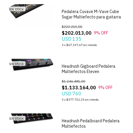
SIN STOCK
Pedalera Cuvave M-Vave Cube
Sugar Multiefecto para guitarra
$222.215,00
$202.013,00
9
% OFF
USD 135
1
/
5
3
x
$67.337,67
sin interés
SIN STOCK
Headrush Gigboard Pedalera
Multiefectos Eleven
$1.246.481,00
$1.133.164,00
9
% OFF
USD 760
1
/
4
3
x
$377.721,33
sin interés
SIN STOCK
Headrush Pedalboard Pedalera
Multiefectos