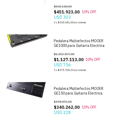
Electrica
$502.140,00
$451.923,00
10
% OFF
USD 303
1
/
4
3
x
$150.641,00
sin interés
Pedalera Multiefectos MOOER
GE1000 para Guitarra Electrica
$1.252.357,00
$1.127.113,00
10
% OFF
USD 756
1
/
5
3
x
$375.704,33
sin interés
Pedalera Multiefectos MOOER
GE150 para Guitarra Electrica
$378.072,00
$340.262,00
10
% OFF
USD 228
1
/
2