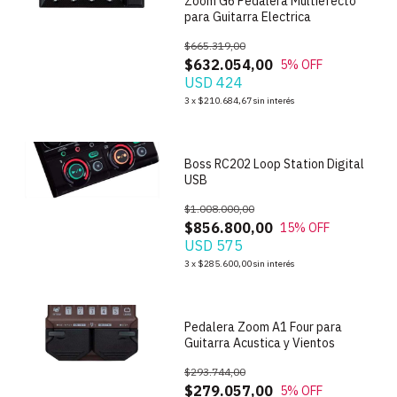
Zoom G6 Pedalera Multiefecto
para Guitarra Electrica
$665.319,00
$632.054,00
5
% OFF
USD 424
1
/
7
3
x
$210.684,67
sin interés
Boss RC202 Loop Station Digital
USB
$1.008.000,00
$856.800,00
15
% OFF
USD 575
1
/
2
3
x
$285.600,00
sin interés
Pedalera Zoom A1 Four para
Guitarra Acustica y Vientos
$293.744,00
$279.057,00
5
% OFF