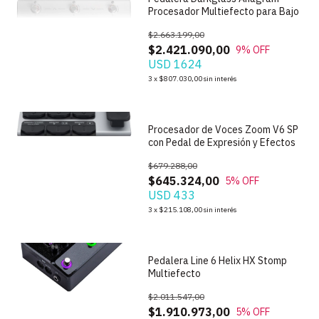
Procesador Multiefecto para Bajo
$2.663.199,00
$2.421.090,00
9
% OFF
USD 1624
1
/
5
3
x
$807.030,00
sin interés
Procesador de Voces Zoom V6 SP
con Pedal de Expresión y Efectos
$679.288,00
$645.324,00
5
% OFF
USD 433
1
/
7
3
x
$215.108,00
sin interés
Pedalera Line 6 Helix HX Stomp
Multiefecto
$2.011.547,00
$1.910.973,00
5
% OFF