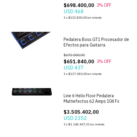
$698.400,00
3
% OFF
USD 468
1
/
7
3
x
$232.800,00
sin interés
Pedalera Boss GT1 Procesador de
Efectos para Guitarra
$672.000,00
$651.840,00
3
% OFF
USD 437
3
x
$217.280,00
sin interés
1
/
4
Line 6 Helix Floor Pedalera
Multiefectos 62 Amps 104 Fx
$3.505.402,00
USD 2352
1
/
5
3
x
$1.168.467,33
sin interés