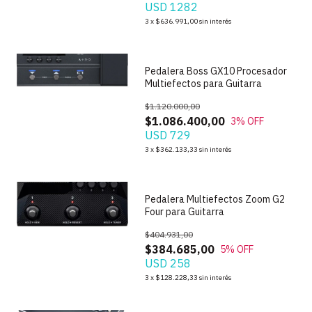
USD 1282
1
/
6
3
x
$636.991,00
sin interés
Pedalera Boss GX10 Procesador
Multiefectos para Guitarra
$1.120.000,00
$1.086.400,00
3
% OFF
USD 729
1
/
5
3
x
$362.133,33
sin interés
Pedalera Multiefectos Zoom G2
Four para Guitarra
$404.931,00
$384.685,00
5
% OFF
USD 258
1
/
7
3
x
$128.228,33
sin interés