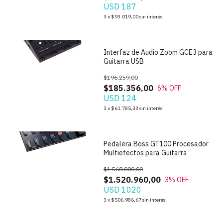
USD 187
1
/
7
3
x
$93.019,00
sin interés
Interfaz de Audio Zoom GCE3 para
Guitarra USB
$196.259,00
$185.356,00
6
% OFF
USD 124
1
/
7
3
x
$61.785,33
sin interés
Pedalera Boss GT100 Procesador
Multiefectos para Guitarra
$1.568.000,00
$1.520.960,00
3
% OFF
USD 1020
1
/
6
3
x
$506.986,67
sin interés