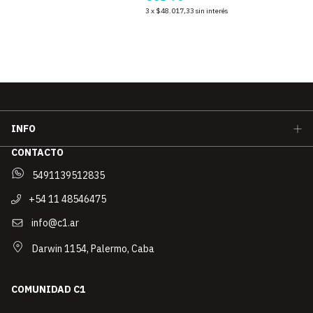
3
x
$48.017,33
sin interés
INFO
CONTACTO
5491139512835
+54 11 48546475
info@c1.ar
Darwin 1154, Palermo, Caba
COMUNIDAD C1