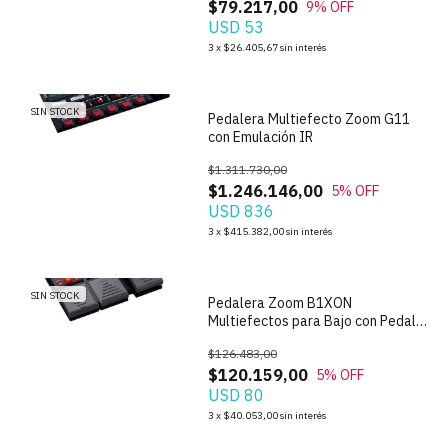
$79.217,00
9
% OFF
USD 53
1
/
7
3
x
$26.405,67
sin interés
SIN STOCK
Pedalera Multiefecto Zoom G11
con Emulación IR
$1.311.730,00
$1.246.146,00
5
% OFF
USD 836
1
/
5
3
x
$415.382,00
sin interés
SIN STOCK
Pedalera Zoom B1XON
Multiefectos para Bajo con Pedal
de Expresion
$126.483,00
$120.159,00
5
% OFF
USD 80
1
/
4
3
x
$40.053,00
sin interés