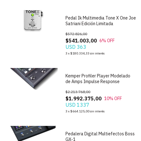
Pedal Ik Multimedia Tone X One Joe
Satriani Edición Limitada
$572.826,00
$541.003,00
6
% OFF
USD 363
1
/
9
3
x
$180.334,33
sin interés
Kemper Profiler Player Modelado
de Amps Impulse Response
$2.213.768,00
$1.992.375,00
10
% OFF
USD 1337
1
/
10
3
x
$664.125,00
sin interés
Pedalera Digital Multiefectos Boss
GX-1