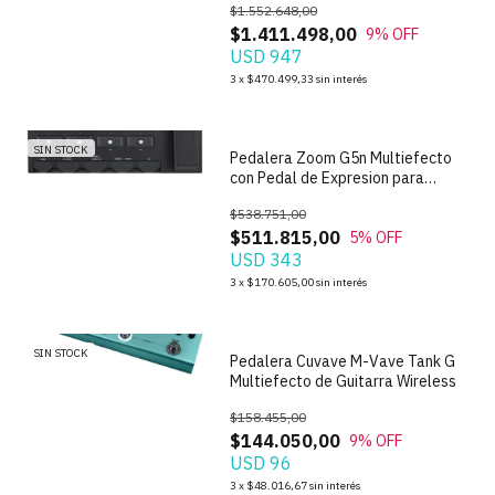
$1.552.648,00
$1.411.498,00
9
% OFF
USD 947
1
/
4
3
x
$470.499,33
sin interés
SIN STOCK
Pedalera Zoom G5n Multiefecto
con Pedal de Expresion para
Guitarra
$538.751,00
$511.815,00
5
% OFF
USD 343
1
/
3
3
x
$170.605,00
sin interés
SIN STOCK
Pedalera Cuvave M-Vave Tank G
Multiefecto de Guitarra Wireless
$158.455,00
$144.050,00
9
% OFF
USD 96
1
/
3
3
x
$48.016,67
sin interés