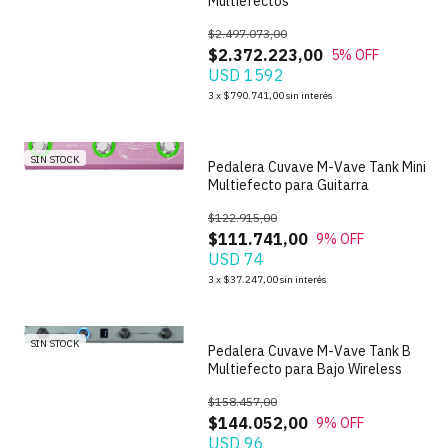
Multiefectos
$2.497.073,00
$2.372.223,00
5
% OFF
USD 1592
1
/
4
3
x
$790.741,00
sin interés
SIN STOCK
Pedalera Cuvave M-Vave Tank Mini
Multiefecto para Guitarra
$122.915,00
$111.741,00
9
% OFF
USD 74
1
/
4
3
x
$37.247,00
sin interés
SIN STOCK
Pedalera Cuvave M-Vave Tank B
Multiefecto para Bajo Wireless
$158.457,00
$144.052,00
9
% OFF
USD 96