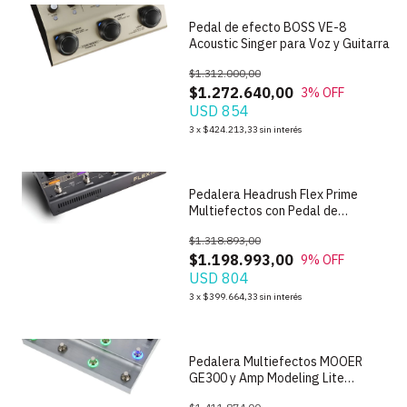
Pedal de efecto BOSS VE-8
Acoustic Singer para Voz y Guitarra
$1.312.000,00
$1.272.640,00
3
% OFF
USD 854
1
/
6
3
x
$424.213,33
sin interés
Pedalera Headrush Flex Prime
Multiefectos con Pedal de
Expresion
$1.318.893,00
$1.198.993,00
9
% OFF
USD 804
1
/
2
3
x
$399.664,33
sin interés
Pedalera Multiefectos MOOER
GE300 y Amp Modeling Lite
Guitarra