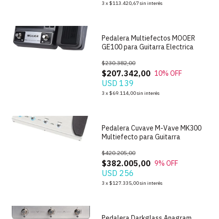
3
x
$113.420,67
sin interés
Pedalera Multiefectos MOOER
GE100 para Guitarra Electrica
$230.382,00
$207.342,00
10
% OFF
USD 139
1
/
4
3
x
$69.114,00
sin interés
Pedalera Cuvave M-Vave MK300
Multiefecto para Guitarra
$420.205,00
$382.005,00
9
% OFF
USD 256
1
/
7
3
x
$127.335,00
sin interés
Pedalera Darkglass Anagram