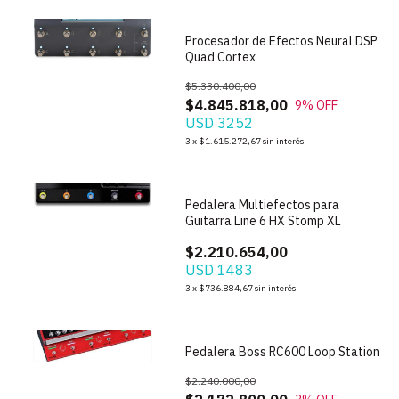
Procesador de Efectos Neural DSP
Quad Cortex
$5.330.400,00
$4.845.818,00
9
% OFF
USD 3252
3
x
$1.615.272,67
sin interés
1
/
7
Pedalera Multiefectos para
Guitarra Line 6 HX Stomp XL
$2.210.654,00
USD 1483
3
x
$736.884,67
sin interés
1
/
8
Pedalera Boss RC600 Loop Station
$2.240.000,00