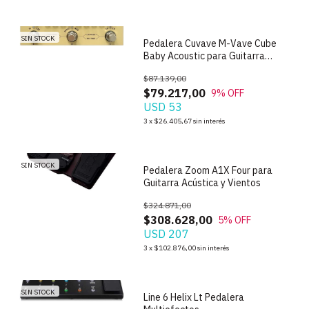
SIN STOCK
Pedalera Cuvave M-Vave Cube
Baby Acoustic para Guitarra
Acustica
$87.139,00
$79.217,00
9
% OFF
USD 53
1
/
6
3
x
$26.405,67
sin interés
SIN STOCK
Pedalera Zoom A1X Four para
Guitarra Acústica y Vientos
$324.871,00
$308.628,00
5
% OFF
USD 207
1
/
6
3
x
$102.876,00
sin interés
SIN STOCK
Line 6 Helix Lt Pedalera