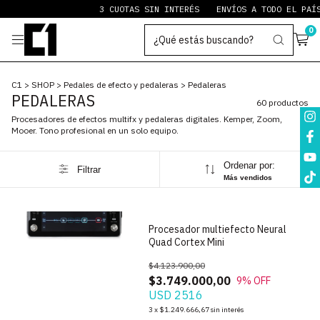
3 CUOTAS SIN INTERÉS
ENVÍOS A TODO EL PAÍS
PAYPAL 
0
C1
>
SHOP
>
Pedales de efecto y pedaleras
>
Pedaleras
PEDALERAS
60 productos
Procesadores de efectos multifx y pedaleras digitales. Kemper, Zoom,
Mooer. Tono profesional en un solo equipo.
Ordenar por:
Filtrar
1
/
10
Más vendidos
Procesador multiefecto Neural
Quad Cortex Mini
$4.123.900,00
$3.749.000,00
9
% OFF
USD 2516
1
/
7
3
x
$1.249.666,67
sin interés