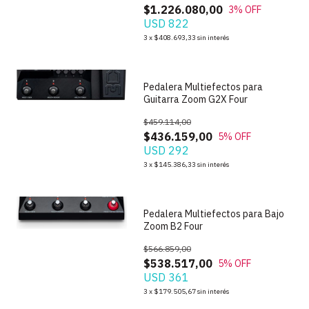
$1.226.080,00
3
% OFF
USD 822
1
/
6
3
x
$408.693,33
sin interés
Pedalera Multiefectos para
Guitarra Zoom G2X Four
$459.114,00
$436.159,00
5
% OFF
USD 292
1
/
5
3
x
$145.386,33
sin interés
Pedalera Multiefectos para Bajo
Zoom B2 Four
$566.859,00
$538.517,00
5
% OFF
USD 361
1
/
9
3
x
$179.505,67
sin interés