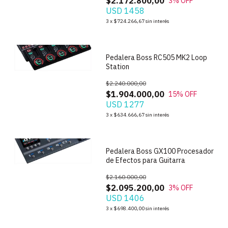
$2.172.800,00
3
% OFF
USD 1458
1
/
6
3
x
$724.266,67
sin interés
Pedalera Boss RC505 MK2 Loop
Station
$2.240.000,00
$1.904.000,00
15
% OFF
USD 1277
1
/
9
3
x
$634.666,67
sin interés
Pedalera Boss GX100 Procesador
de Efectos para Guitarra
$2.160.000,00
$2.095.200,00
3
% OFF
USD 1406
3
x
$698.400,00
sin interés
1
/
9