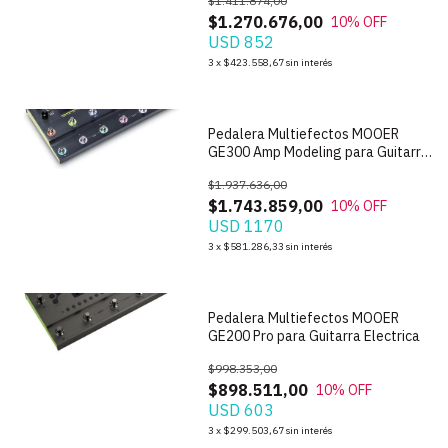
$1.411.874,00
$1.270.676,00
10
% OFF
USD 852
1
/
8
3
x
$423.558,67
sin interés
Pedalera Multiefectos MOOER
GE300 Amp Modeling para Guitarra
Electrica
$1.937.636,00
$1.743.859,00
10
% OFF
USD 1170
1
/
5
3
x
$581.286,33
sin interés
Pedalera Multiefectos MOOER
GE200 Pro para Guitarra Electrica
$998.353,00
$898.511,00
10
% OFF
USD 603
1
/
7
3
x
$299.503,67
sin interés