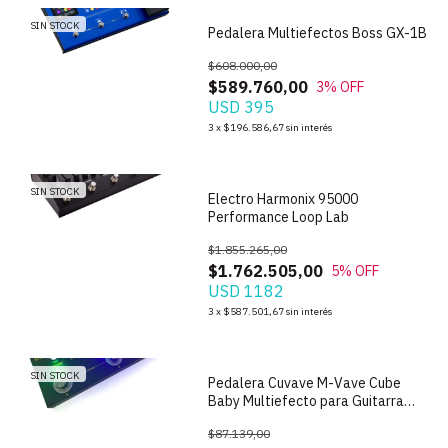
SIN STOCK
Pedalera Multiefectos Boss GX-1B
$608.000,00
$589.760,00
3
% OFF
USD 395
1
/
5
3
x
$196.586,67
sin interés
SIN STOCK
Electro Harmonix 95000
Performance Loop Lab
$1.855.265,00
$1.762.505,00
5
% OFF
USD 1182
1
/
7
3
x
$587.501,67
sin interés
SIN STOCK
Pedalera Cuvave M-Vave Cube
Baby Multiefecto para Guitarra
Electrica
$87.139,00