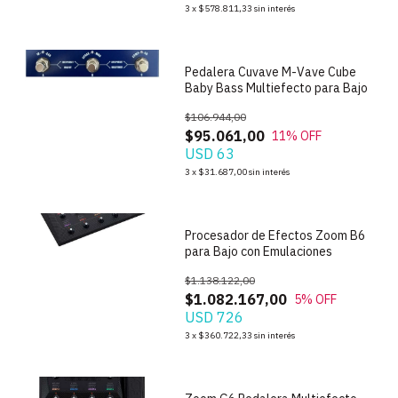
1
/
4
3
x
$578.811,33
sin interés
Pedalera Cuvave M-Vave Cube
Baby Bass Multiefecto para Bajo
$106.944,00
$95.061,00
11
% OFF
USD 63
1
/
8
3
x
$31.687,00
sin interés
Procesador de Efectos Zoom B6
para Bajo con Emulaciones
$1.138.122,00
$1.082.167,00
5
% OFF
USD 726
1
/
7
3
x
$360.722,33
sin interés