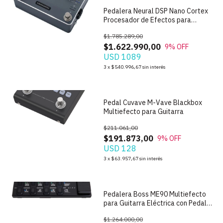
Pedalera Neural DSP Nano Cortex
Procesador de Efectos para
Guitarra
$1.785.289,00
$1.622.990,00
9
% OFF
USD 1089
1
/
7
3
x
$540.996,67
sin interés
Pedal Cuvave M-Vave Blackbox
Multiefecto para Guitarra
$211.061,00
$191.873,00
9
% OFF
USD 128
1
/
7
3
x
$63.957,67
sin interés
Pedalera Boss ME90 Multiefecto
para Guitarra Eléctrica con Pedal
Expresion
$1.264.000,00