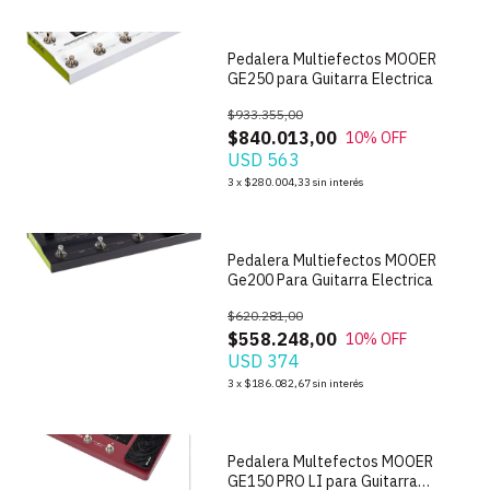
Pedalera Multiefectos MOOER
GE250 para Guitarra Electrica
$933.355,00
$840.013,00
10
% OFF
USD 563
1
/
4
3
x
$280.004,33
sin interés
Pedalera Multiefectos MOOER
Ge200 Para Guitarra Electrica
$620.281,00
$558.248,00
10
% OFF
USD 374
1
/
4
3
x
$186.082,67
sin interés
Pedalera Multefectos MOOER
GE150 PRO LI para Guitarra