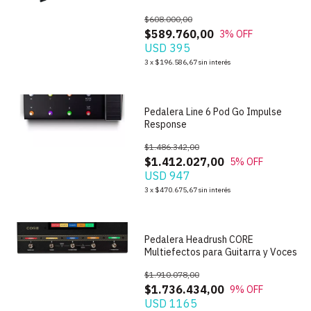
$608.000,00
$589.760,00
3
% OFF
USD 395
1
/
5
3
x
$196.586,67
sin interés
Pedalera Line 6 Pod Go Impulse
Response
$1.486.342,00
$1.412.027,00
5
% OFF
USD 947
1
/
4
3
x
$470.675,67
sin interés
Pedalera Headrush CORE
Multiefectos para Guitarra y Voces
$1.910.078,00
$1.736.434,00
9
% OFF
USD 1165