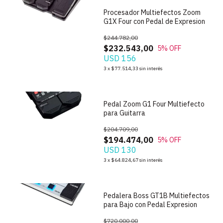
Procesador Multiefectos Zoom
G1X Four con Pedal de Expresion
$244.782,00
$232.543,00
5
% OFF
USD 156
1
/
2
3
x
$77.514,33
sin interés
Pedal Zoom G1 Four Multiefecto
para Guitarra
$204.709,00
$194.474,00
5
% OFF
USD 130
1
/
6
3
x
$64.824,67
sin interés
Pedalera Boss GT1B Multiefectos
para Bajo con Pedal Expresion
$720.000,00