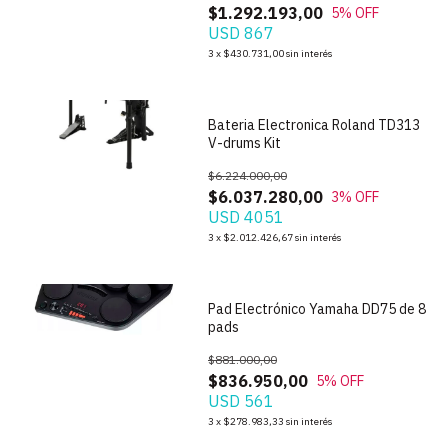
$1.292.193,00
5
% OFF
USD 867
1
/
4
3
x
$430.731,00
sin interés
Bateria Electronica Roland TD313
V-drums Kit
$6.224.000,00
$6.037.280,00
3
% OFF
USD 4051
1
/
6
3
x
$2.012.426,67
sin interés
Pad Electrónico Yamaha DD75 de 8
pads
$881.000,00
$836.950,00
5
% OFF
USD 561
1
/
7
3
x
$278.983,33
sin interés