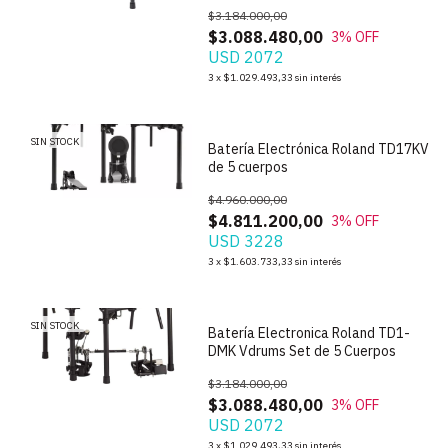
$3.184.000,00
$3.088.480,00
3
% OFF
USD 2072
1
/
7
3
x
$1.029.493,33
sin interés
SIN STOCK
Batería Electrónica Roland TD17KV
de 5 cuerpos
$4.960.000,00
$4.811.200,00
3
% OFF
USD 3228
1
/
5
3
x
$1.603.733,33
sin interés
SIN STOCK
Batería Electronica Roland TD1-
DMK Vdrums Set de 5 Cuerpos
$3.184.000,00
$3.088.480,00
3
% OFF
USD 2072
1
/
3
3
x
$1.029.493,33
sin interés