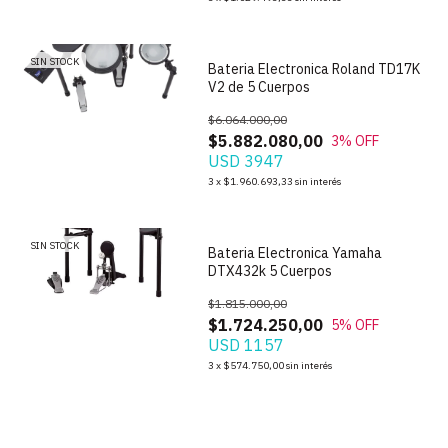
SIN STOCK
Bateria Electronica Roland TD17K
V2 de 5 Cuerpos
$6.064.000,00
$5.882.080,00
3
% OFF
USD 3947
1
/
7
3
x
$1.960.693,33
sin interés
SIN STOCK
Bateria Electronica Yamaha
DTX432k 5 Cuerpos
$1.815.000,00
$1.724.250,00
5
% OFF
USD 1157
3
x
$574.750,00
sin interés