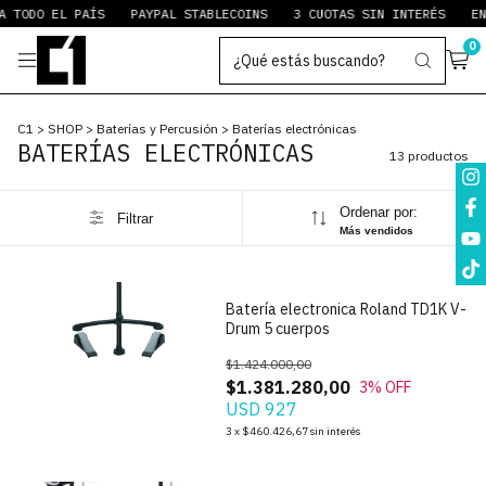
 TODO EL PAÍS
PAYPAL STABLECOINS
3 CUOTAS SIN INTERÉS
ENV
0
C1
>
SHOP
>
Baterías y Percusión
>
Baterías electrónicas
BATERÍAS ELECTRÓNICAS
13 productos
Ordenar por:
Filtrar
1
/
10
Más vendidos
Batería electronica Roland TD1K V-
Drum 5 cuerpos
$1.424.000,00
$1.381.280,00
3
% OFF
USD 927
1
/
7
3
x
$460.426,67
sin interés