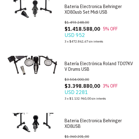
Bateria Electronica Behringer
XD80usb Set Midi USB
$1.493.248,00
$1.418.588,00
5
% OFF
USD 952
1
/
7
3
x
$472.862,67
sin interés
Batería Electrónica Roland TD07KV
V Drums USB
$3.504.000,00
$3.398.880,00
3
% OFF
USD 2281
1
/
6
3
x
$1.132.960,00
sin interés
Bateria Electronica Behringer
XD8USB
$1.360.201,00