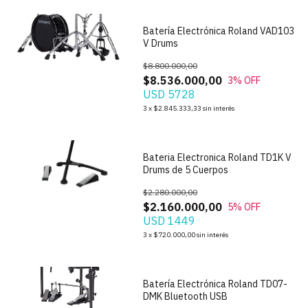
Batería Electrónica Roland VAD103
V Drums
$8.800.000,00
$8.536.000,00
3
% OFF
USD 5728
1
/
6
3
x
$2.845.333,33
sin interés
Bateria Electronica Roland TD1K V
Drums de 5 Cuerpos
$2.280.000,00
$2.160.000,00
5
% OFF
USD 1449
1
/
6
3
x
$720.000,00
sin interés
Batería Electrónica Roland TD07-
DMK Bluetooth USB