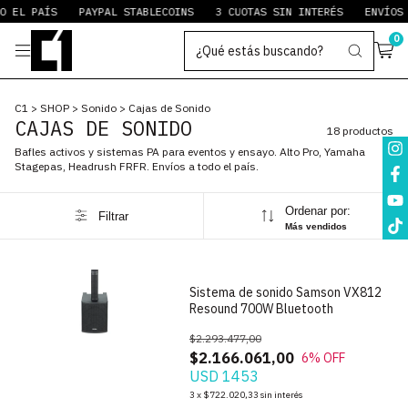
EL PAÍS
PAYPAL STABLECOINS
3 CUOTAS SIN INTERÉS
ENVÍOS A 
0
C1
>
SHOP
>
Sonido
>
Cajas de Sonido
CAJAS DE SONIDO
18 productos
Bafles activos y sistemas PA para eventos y ensayo. Alto Pro, Yamaha
Stagepas, Headrush FRFR. Envíos a todo el país.
Ordenar por:
Filtrar
1
/
10
Más vendidos
Sistema de sonido Samson VX812
Resound 700W Bluetooth
$2.293.477,00
$2.166.061,00
6
% OFF
USD 1453
1
/
4
3
x
$722.020,33
sin interés