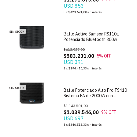
USD 853
1
/
4
3
x
$423.691,00
sin interés
SIN STOCK
Bafle Activo Samson RS110a
Potenciado Bluetooth 300w
$613.927,00
$583.231,00
5
% OFF
USD 391
1
/
4
3
x
$194.410,33
sin interés
SIN STOCK
Bafle Potenciado Alto Pro TS410
Sistema PA de 2000W con
Bluetooth
$1.143.501,00
$1.039.546,00
9
% OFF
USD 697
3
x
$346.515,33
sin interés