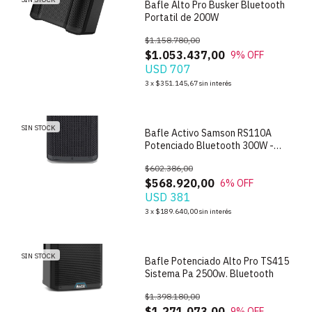
Bafle Alto Pro Busker Bluetooth
Portatil de 200W
$1.158.780,00
$1.053.437,00
9
% OFF
USD 707
1
/
8
3
x
$351.145,67
sin interés
SIN STOCK
Bafle Activo Samson RS110A
Potenciado Bluetooth 300W -
DEMO
$602.386,00
$568.920,00
6
% OFF
USD 381
1
/
4
3
x
$189.640,00
sin interés
SIN STOCK
Bafle Potenciado Alto Pro TS415
Sistema Pa 2500w. Bluetooth
$1.398.180,00
$1.271.073,00
9
% OFF