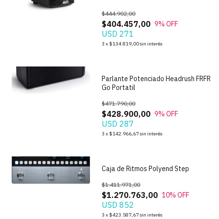
$444.902,00
$404.457,00
9
% OFF
USD 271
1
/
6
3
x
$134.819,00
sin interés
Parlante Potenciado Headrush FRFR
Go Portatil
$471.790,00
$428.900,00
9
% OFF
USD 287
3
x
$142.966,67
sin interés
1
/
4
Caja de Ritmos Polyend Step
$1.411.971,00
$1.270.763,00
10
% OFF
USD 852
1
/
5
3
x
$423.587,67
sin interés