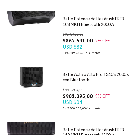
Bafle Potenciado Headrush FRFR
108 MKII Bluetooth 2000W
$954.460,00
$867.691,00
9
% OFF
USD 582
1
/
4
3
x
$289.230,33
sin interés
Bafle Activo Alto Pro TS408 2000w
con Bluetooth
$991.204,00
$901.095,00
9
% OFF
USD 604
1
/
6
3
x
$300.365,00
sin interés
Bafle Potenciado Headrush FRFR