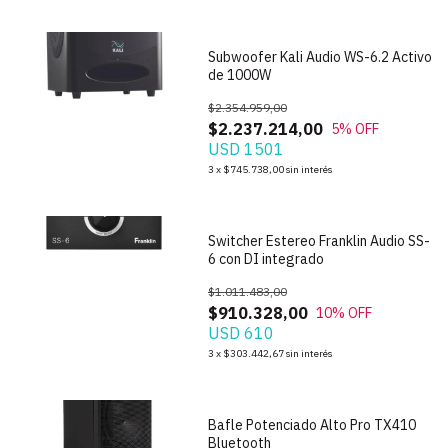
Subwoofer Kali Audio WS-6.2 Activo
de 1000W
$2.354.959,00
$2.237.214,00
5
% OFF
USD 1501
1
/
8
3
x
$745.738,00
sin interés
Switcher Estereo Franklin Audio SS-
6 con DI integrado
$1.011.483,00
$910.328,00
10
% OFF
USD 610
1
/
7
3
x
$303.442,67
sin interés
Bafle Potenciado Alto Pro TX410
Bluetooth