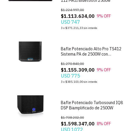
112 MKII Bluetooth 2500w
$1.224.997,00
$1.113.634,00
9
% OFF
USD 747
1
/
4
3
x
$371.211,33
sin interés
Bafle Potenciado Alto Pro TS412
Sistema PA de 2500W con
Bluetooth
$1.270.840,00
$1.155.309,00
9
% OFF
USD 775
1
/
7
3
x
$385.103,00
sin interés
Bafle Potenciado Turbosound IQ8
DSP Biamplificado de 2500W
$1.738.202,00
$1.598.347,00
8
% OFF
USD 1072