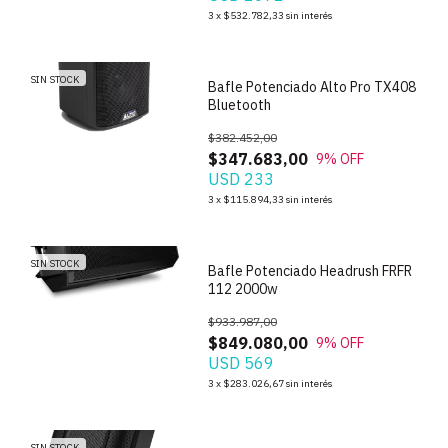
1
/
6
3
x
$532.782,33
sin interés
SIN STOCK
Bafle Potenciado Alto Pro TX408
Bluetooth
$382.452,00
$347.683,00
9
% OFF
USD 233
1
/
3
3
x
$115.894,33
sin interés
SIN STOCK
Bafle Potenciado Headrush FRFR
112 2000w
$933.987,00
$849.080,00
9
% OFF
USD 569
1
/
6
3
x
$283.026,67
sin interés
SIN STOCK