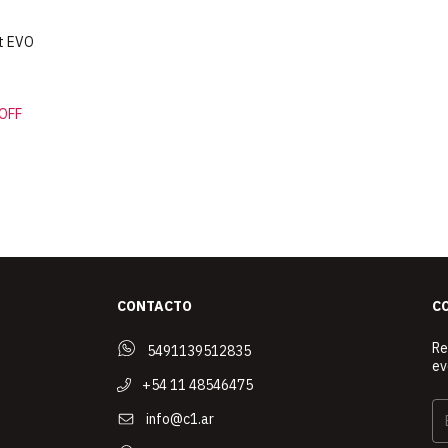
nt EVO
OFF
CONTACTO
C
Re
5491139512835
ev
+54 11 48546475
info@c1.ar