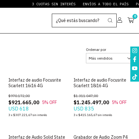
3 CUOTAS SIN INTERÉS
ENVÍOS A TODO EL PAÍS
PAYPAL
0
Ordenar por
Interfaz de audio Focusrite
Interfaz de audio Focusrite
Scarlett 16i16 4G
Scarlett 18i16 4G
$970.172,00
$1.311.047,00
$921.665,00
$1.245.497,00
5
% OFF
5
% OFF
USD 618
USD 835
3
x
$307.221,67
sin interés
3
x
$415.165,67
sin interés
Interfaz de Audio Solid State
Grabador de Audio Zoom P4