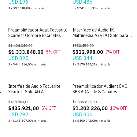
USD 196
USD 486
3
x
$97.418,00
sin interés
3
x
$241.856,33
sin interés
Preamplificador Adat Focusrite
Interface de Audio IK
Scarlett Octopre 8 Canales
Multimedia Axe I/O Solo para
Guitarra
$1.404.049,00
$552.459,00
$1.333.848,00
$512.998,00
5
% OFF
7
% OFF
USD 895
USD 344
3
x
$444.616,00
sin interés
3
x
$170.999,33
sin interés
Interfaz de Audio Focusrite
Preamplificador Audient EVO
B
Scarlett Solo 4G Air
SP8 ADAT de 8 Canales
$458.863,00
$1.335.818,00
$435.921,00
$1.202.226,00
5
% OFF
10
% OFF
USD 292
USD 806
3
x
$145.307,00
sin interés
3
x
$400.742,00
sin interés