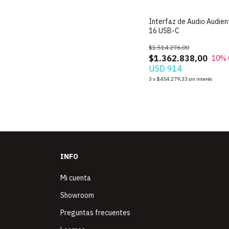
SIN STOCK
Interfaz de Audio Audie
16 USB-C
$1.514.276,00
$1.362.838,00
10
% 
USD 914
3
x
$454.279,33
sin interés
INFO
Mi cuenta
Showroom
Preguntas frecuentes