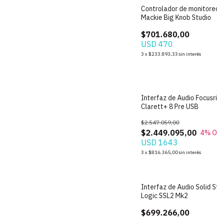
Controlador de monitore
Mackie Big Knob Studio
$701.680,00
USD 470
3
x
$233.893,33
sin interés
Interfaz de Audio Focusr
Clarett+ 8 Pre USB
$2.547.059,00
$2.449.095,00
4
% O
USD 1643
3
x
$816.365,00
sin interés
SIN STOCK
Interfaz de Audio Solid 
Logic SSL2 Mk2
$699.266,00