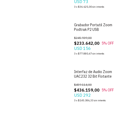
USD 73
3
x
$36.625,00
sin interés
Grabador Portatil Zoom
Podtrak P2 USB
$245.939,00
$233.642,00
5
% OFF
USD 156
3
x
$77.880,67
sin interés
Interfaz de Audio Zoom
UAC232 32 Bit Flotante
$459.114,00
$436.159,00
5
% OFF
USD 292
3
x
$145.386,33
sin interés