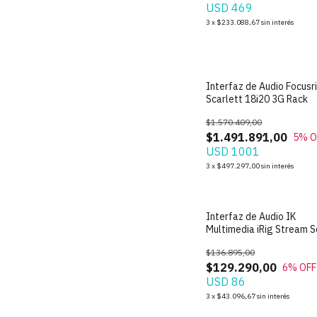
USD 469
3
x
$233.088,67
sin interés
SIN STOCK
Interfaz de Audio Focusr
Scarlett 18i20 3G Rack
$1.570.409,00
$1.491.891,00
5
% O
USD 1001
3
x
$497.297,00
sin interés
SIN STOCK
Interfaz de Audio IK
Multimedia iRig Stream S
$136.895,00
$129.290,00
6
% OFF
USD 86
3
x
$43.096,67
sin interés