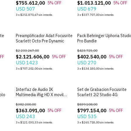
$755.612,00
$1.013.121,00
5
% OFF
5
% OFF
USD 507
USD 679
3
x
$251.870,67
sin interés
3
x
$337.707,00
sin interés
SIN STOCK
SIN STOCK
ite
Preamplificador Adat Focusrite
Pack Behringer Uphoria Studi
Scarlett Octo Pre Dynamic
Pro Bundle
$2.233.267,00
$423.725,00
$2.121.606,00
$402.540,00
FF
5
% OFF
5
% OFF
USD 1423
USD 270
3
x
$707.202,00
sin interés
3
x
$134.180,00
sin interés
SIN STOCK
SIN STOCK
Interfaz de Audio IK
Set de Grabacion Focusrite
olo
Multimedia iRig HD X movil
Scarlett 2i2 Studio 4G
para Guitarra Eléctrica
$382.200,00
$839.108,00
$363.091,00
$797.154,00
5
% OFF
5
% OFF
USD 243
USD 535
3
x
$121.030,33
sin interés
3
x
$265.718,00
sin interés