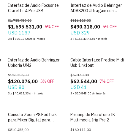
Interfaz de Audio Focusrite
Interfaz de Audio Behringer
Clarett+ 4 Pre USB
ADA8200 Ultragain con
preamp MIDAS
$1.785.959,00
$516.123,00
$1.695.531,00
$490.318,00
5
% OFF
5
% OFF
USD 1137
USD 329
3
x
$565.177,00
sin interés
3
x
$163.439,33
sin interés
SIN STOCK
SIN STOCK
k
Interfaz de Audio Behringer
Cable Interface Prodipe Midi
r
Uphoria UM2
Usb 1in/1out
$126.396,00
$67.143,00
$120.076,00
$62.544,00
5
% OFF
7
% OFF
USD 80
USD 41
3
x
$40.025,33
sin interés
3
x
$20.848,00
sin interés
SIN STOCK
SIN STOCK
Consola Zoom P8 PodTrak
Preamp de Microfono IK
para Mixer Digital para
Multimedia Irig Pre 2
Podcasting
$810.455,00
$160.111,00