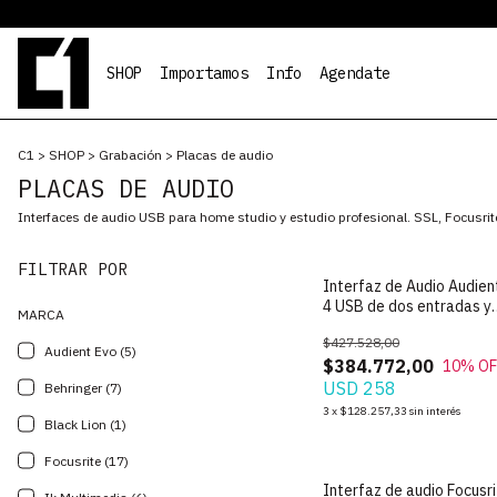
SHOP
Importamos
Info
Agendate
C1
>
SHOP
>
Grabación
>
Placas de audio
PLACAS DE AUDIO
Interfaces de audio USB para home studio y estudio profesional. SSL, Focusrite
FILTRAR POR
Interfaz de Audio Audien
4 USB de dos entradas y
MARCA
salidas Smartgain
$427.528,00
Audient Evo (5)
$384.772,00
10
% OF
USD 258
Behringer (7)
3
x
$128.257,33
sin interés
Black Lion (1)
Focusrite (17)
Interfaz de audio Focusr