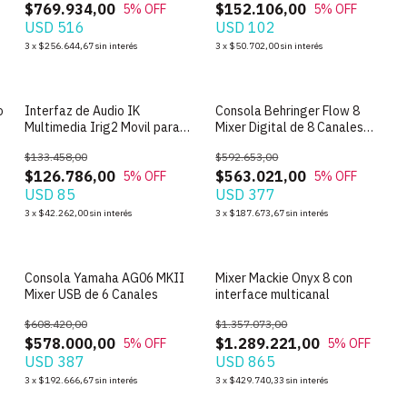
$769.934,00
$152.106,00
5
% OFF
5
% OFF
USD 516
USD 102
3
x
$256.644,67
sin interés
3
x
$50.702,00
sin interés
SIN STOCK
SIN STOCK
o
Interfaz de Audio IK
Consola Behringer Flow 8
Multimedia Irig2 Movil para
Mixer Digital de 8 Canales
Guitarra
Bluetooth
$133.458,00
$592.653,00
$126.786,00
$563.021,00
5
% OFF
5
% OFF
USD 85
USD 377
3
x
$42.262,00
sin interés
3
x
$187.673,67
sin interés
SIN STOCK
SIN STOCK
Consola Yamaha AG06 MKII
Mixer Mackie Onyx 8 con
Mixer USB de 6 Canales
interface multicanal
$608.420,00
$1.357.073,00
$578.000,00
$1.289.221,00
5
% OFF
5
% OFF
USD 387
USD 865
3
x
$192.666,67
sin interés
3
x
$429.740,33
sin interés