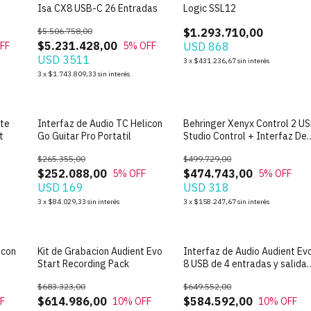
Isa CX8 USB-C 26 Entradas
Logic SSL12
$5.506.758,00
$1.293.710,00
$5.231.428,00
FF
5
% OFF
USD 868
USD 3511
3
x
$431.236,67
sin interés
3
x
$1.743.809,33
sin interés
ite
Interfaz de Audio TC Helicon
Behringer Xenyx Control 2 U
t
Go Guitar Pro Portatil
Studio Control + Interfaz De
Audio
$265.355,00
$499.729,00
$252.088,00
$474.743,00
5
% OFF
5
% OFF
USD 169
USD 318
3
x
$84.029,33
sin interés
3
x
$158.247,67
sin interés
icon
Kit de Grabacion Audient Evo
Interfaz de Audio Audient Ev
Start Recording Pack
8 USB de 4 entradas y salida
Smartgain
$683.323,00
$649.552,00
$614.986,00
$584.592,00
F
10
% OFF
10
% OFF