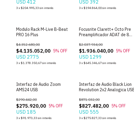
USD 412
USD 392
3
x
$204.995,33
sin interés
3
x
$194.864,00
sin interés
Modulo Rack M-Live B-Beat
Focusrite Clarett+ Octo Pre
PRO 16 Plus
Preamplificador ADAT de 8
Canales
$4.352.680,00
$2.037.934,00
$4.135.052,00
$1.936.040,00
5
% OFF
5
% OFF
USD 2775
USD 1299
3
x
$1.378.350,67
sin interés
3
x
$645.346,67
sin interés
Interfaz de Audio Zoom
Interfaz de Audio Black Lion
AMS24 USB
Revolution 2x2 Analogica US
$290.442,00
$871.032,00
$275.920,00
$827.482,00
5
% OFF
5
% OFF
USD 185
USD 555
3
x
$91.973,33
sin interés
3
x
$275.827,33
sin interés