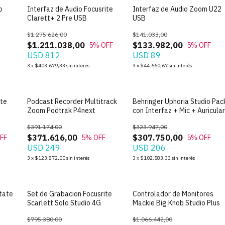
o
Interfaz de Audio Focusrite
Interfaz de Audio Zoom U22
Clarett+ 2 Pre USB
USB
$1.275.626,00
$141.033,00
$1.211.038,00
$133.982,00
5
% OFF
5
% OFF
USD 812
USD 89
3
x
$403.679,33
sin interés
3
x
$44.660,67
sin interés
SIN STOCK
SIN STOCK
ite
Podcast Recorder Multitrack
Behringer Uphoria Studio Pac
Zoom Podtrak P4next
con Interfaz + Mic + Auricula
$391.174,00
$323.947,00
$371.616,00
$307.750,00
FF
5
% OFF
5
% OFF
USD 249
USD 206
3
x
$123.872,00
sin interés
3
x
$102.583,33
sin interés
SIN STOCK
SIN STOCK
State
Set de Grabacion Focusrite
Controlador de Monitores
Scarlett Solo Studio 4G
Mackie Big Knob Studio Plus
$795.380,00
$1.066.442,00