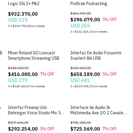
Logic SSL2+ Mk2
Podtrak Podcasting
$932.370,00
$416.925,00
$396.079,00
USD 625
5
% OFF
USD 265
3
x
$310.790,00
sin interés
3
x
$132.026,33
sin interés
SB
Mixer Roland GO Livecast
Interfaz De Audio Focusrite
Smartphone Streaming USB
Scarlett 8i6 USB
$448.000,00
$692.830,00
$416.000,00
$658.189,00
7
% OFF
5
% OFF
USD 279
USD 441
3
x
$138.666,67
sin interés
3
x
$219.396,33
sin interés
o
Interfaz Preamp Usb
Interface de Audio Ik
s
Behringer Voice Studio Mic 500
Multimedia Axe I/O 2 Canales
+ C1
para Guitarra
$307.636,00
$781.382,00
$292.254,00
$725.569,00
5
% OFF
7
% OFF