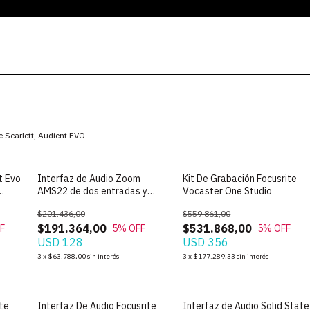
 Scarlett, Audient EVO.
t Evo
Interfaz de Audio Zoom
Kit De Grabación Focusrite
AMS22 de dos entradas y
Vocaster One Studio
salidas con USB
$201.436,00
$559.861,00
$191.364,00
$531.868,00
F
5
% OFF
5
% OFF
USD 128
USD 356
3
x
$63.788,00
sin interés
3
x
$177.289,33
sin interés
ite
Interfaz De Audio Focusrite
Interfaz de Audio Solid State