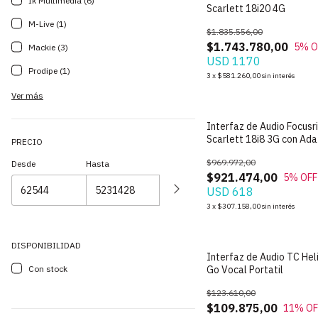
Ik Multimedia (6)
Scarlett 18i20 4G
M-Live (1)
$1.835.556,00
$1.743.780,00
5
% O
Mackie (3)
USD 1170
Prodipe (1)
3
x
$581.260,00
sin interés
Ver más
Interfaz de Audio Focusr
Scarlett 18i8 3G con Ada
PRECIO
$969.972,00
Desde
Hasta
$921.474,00
5
% OFF
USD 618
3
x
$307.158,00
sin interés
DISPONIBILIDAD
Interfaz de Audio TC Hel
Con stock
Go Vocal Portatil
$123.610,00
$109.875,00
11
% OF