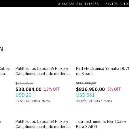
3 CUOTAS SIN INTERÉS
ENVÍOS A TODO 
N
 Cabos
Palillos Los Cabos 5A Hickory
Pad Electrónico Yamaha DD7
era
Canadiense punta de madera
de 8 pads
PAR
$34.596,00
$881.000,00
$30.084,00
$836.950,00
13
% OFF
5
% OFF
USD 20
USD 561
3
x
$10.028,00
sin interés
3
x
$278.983,33
sin interés
SIN STOCK
SIN STOCK
e
Palillos Los Cabos 5B Hickory
Isla Instruments Hard Case
Canadiense punta de madera
Para S2400