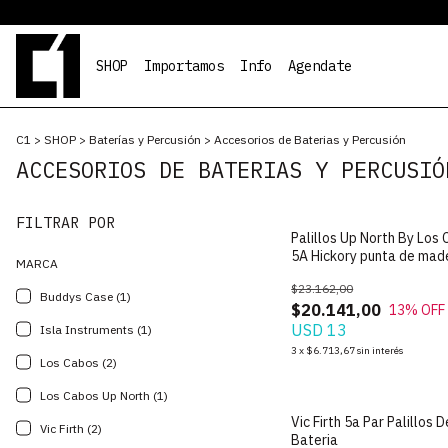
SHOP
Importamos
Info
Agendate
C1
>
SHOP
>
Baterías y Percusión
>
Accesorios de Baterias y Percusión
ACCESORIOS DE BATERIAS Y PERCUSIÓ
FILTRAR POR
Palillos Up North By Los
5A Hickory punta de mad
MARCA
PAR
$23.162,00
Buddys Case (1)
$20.141,00
13
% OFF
USD 13
Isla Instruments (1)
3
x
$6.713,67
sin interés
Los Cabos (2)
Los Cabos Up North (1)
SIN STOCK
Vic Firth 5a Par Palillos D
Vic Firth (2)
Bateria