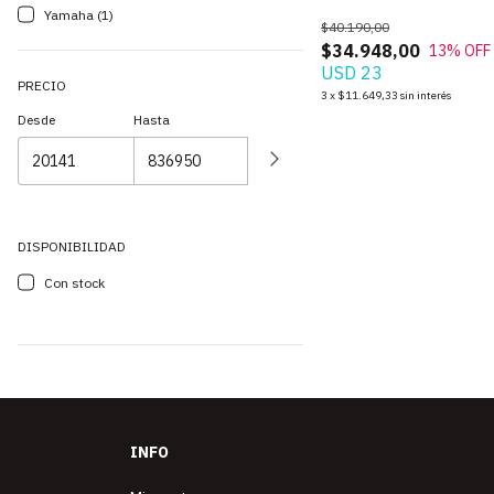
Yamaha (1)
$40.190,00
$34.948,00
13
% OFF
USD 23
PRECIO
3
x
$11.649,33
sin interés
Desde
Hasta
DISPONIBILIDAD
Con stock
INFO