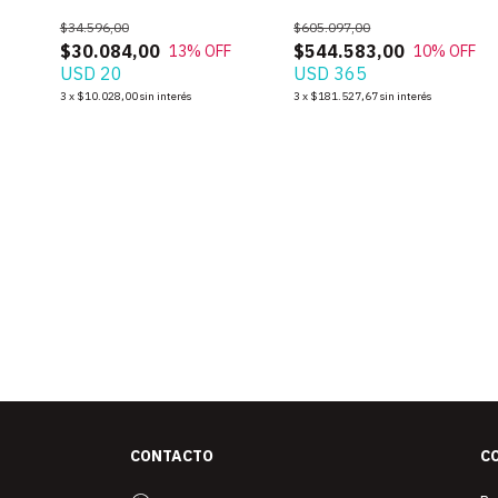
PAR
$34.596,00
$605.097,00
$30.084,00
$544.583,00
13
% OFF
10
% OFF
USD 20
USD 365
3
x
$10.028,00
sin interés
3
x
$181.527,67
sin interés
CONTACTO
C