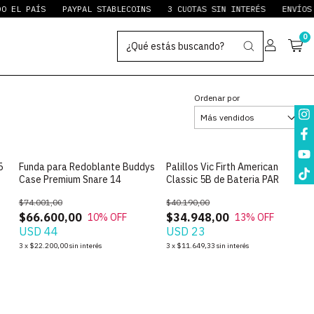
EL PAÍS
PAYPAL STABLECOINS
3 CUOTAS SIN INTERÉS
ENVÍOS A
0
Ordenar por
SIN STOCK
5
Funda para Redoblante Buddys
Palillos Vic Firth American
Case Premium Snare 14
Classic 5B de Bateria PAR
$74.001,00
$40.190,00
$66.600,00
$34.948,00
10
% OFF
13
% OFF
USD 44
USD 23
3
x
$22.200,00
sin interés
3
x
$11.649,33
sin interés