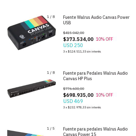
1
/
8
Fuente Walrus Audio Canvas Power
USB
$415.042,00
$373.534,00
10
% OFF
USD 250
3
x
$124.511,33
sin interés
1
/
8
Fuente para Pedales Walrus Audio
Canvas HP Plus
$776.600,00
$698.935,00
10
% OFF
USD 469
3
x
$232.978,33
sin interés
1
/
5
Fuente para pedales Walrus Audio
Canvas Power 15