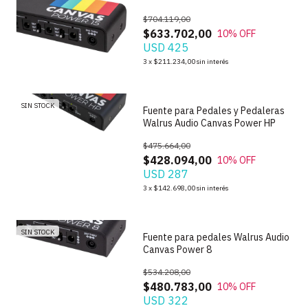
$704.119,00
$633.702,00
10
% OFF
USD 425
1
/
7
3
x
$211.234,00
sin interés
SIN STOCK
Fuente para Pedales y Pedaleras
Walrus Audio Canvas Power HP
$475.664,00
$428.094,00
10
% OFF
USD 287
1
/
6
3
x
$142.698,00
sin interés
SIN STOCK
Fuente para pedales Walrus Audio
Canvas Power 8
$534.208,00
$480.783,00
10
% OFF
USD 322