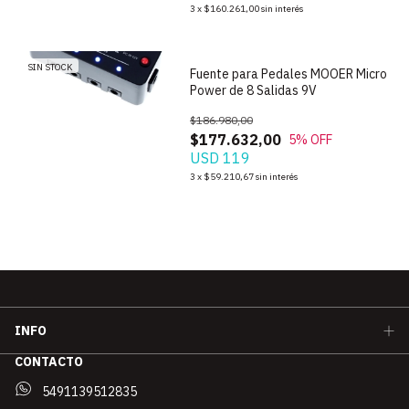
1
/
6
3
x
$160.261,00
sin interés
SIN STOCK
Fuente para Pedales MOOER Micro
Power de 8 Salidas 9V
$186.980,00
$177.632,00
5
% OFF
USD 119
3
x
$59.210,67
sin interés
INFO
CONTACTO
5491139512835