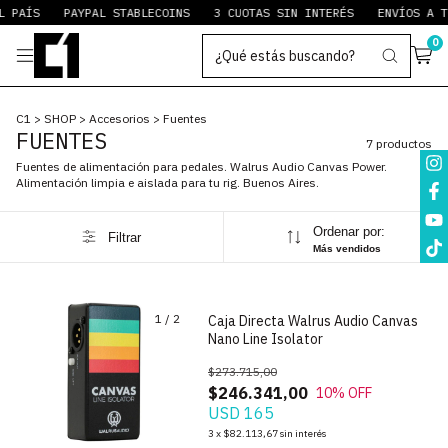
 PAÍS
PAYPAL STABLECOINS
3 CUOTAS SIN INTERÉS
ENVÍOS A TO
0
C1
>
SHOP
>
Accesorios
>
Fuentes
FUENTES
7 productos
Fuentes de alimentación para pedales. Walrus Audio Canvas Power.
Alimentación limpia e aislada para tu rig. Buenos Aires.
Ordenar por:
Filtrar
Más vendidos
1
/
2
Caja Directa Walrus Audio Canvas
Nano Line Isolator
$273.715,00
$246.341,00
10
% OFF
USD 165
3
x
$82.113,67
sin interés