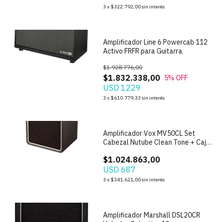
1
/
7
3
x
$322.792,00
sin interés
Amplificador Line 6 Powercab 112
Activo FRFR para Guitarra
$1.928.776,00
$1.832.338,00
5
% OFF
USD 1229
3
x
$610.779,33
sin interés
1
/
5
Amplificador Vox MV50CL Set
Cabezal Nutube Clean Tone + Caja
BC108
$1.024.863,00
USD 687
1
/
7
3
x
$341.621,00
sin interés
Amplificador Marshall DSL20CR