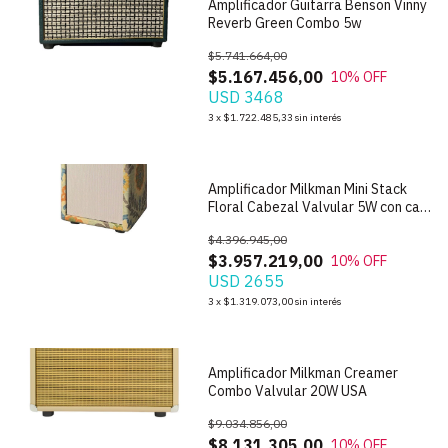
Amplificador Guitarra Benson Vinny
Reverb Green Combo 5w
$5.741.664,00
$5.167.456,00
10
% OFF
USD 3468
1
/
9
3
x
$1.722.485,33
sin interés
Amplificador Milkman Mini Stack
Floral Cabezal Valvular 5W con caja
1x8
$4.396.945,00
$3.957.219,00
10
% OFF
USD 2655
1
/
2
3
x
$1.319.073,00
sin interés
Amplificador Milkman Creamer
Combo Valvular 20W USA
$9.034.856,00
$8.131.305,00
10
% OFF