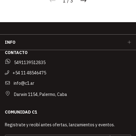
1
/
3
INFO
CONTACTO
5491139512835
+54 11 48546475
info@c1.ar
Darwin 1154, Palermo, Caba
COMUNIDAD C1
Registrate y recibí antes ofertas, lanzamientos y eventos.