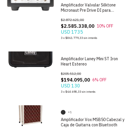
Amplificador Valvular Silktone
Micronaut Pre Drive DI para
Guitarra
$2.872.621,00
$2.585.338,00
10
% OFF
USD 1735
1
/
7
3
x
$861.779,33
sin interés
Amplificador Laney Mini ST Iron
Heart Estereo
$205.512,00
$194.095,00
6
% OFF
USD 130
1
/
9
3
x
$64.698,33
sin interés
+1
Amplificador Vox MSB50 Cabezal y
Caja de Guitarra con Bluetooth