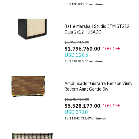
1
/
7
3
x
$120.000,00
sin interés
Bafle Marshall Studio JTM ST212
Caja 2x12 - USADO
$1.996.416,00
$1.796.760,00
10
% OFF
USD 1205
1
/
9
3
x
$598.920,00
sin interés
Amplificador Guitarra Benson Vinny
Reverb Aunt Gertie 5w
$6.142.467,00
$5.528.177,00
10
% OFF
USD 3710
1
/
8
3
x
$1.842.725,67
sin interés