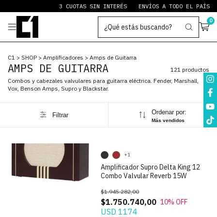
3 CUOTAS SIN INTERÉS
ENVÍOS A TODO EL PAÍS
PAYPAL S
0
C1
>
SHOP
>
Amplificadores
>
Amps de Guitarra
AMPS DE GUITARRA
121 productos
Combos y cabezales valvulares para guitarra eléctrica. Fender, Marshall,
Vox, Benson Amps, Supro y Blackstar.
1
/
9
Ordenar por:
Filtrar
Más vendidos
+1
Amplificador Supro Delta King 12
Combo Valvular Reverb 15W
$1.945.282,00
$1.750.740,00
10
% OFF
USD 1174