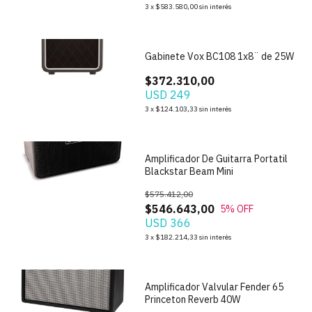
3
x
$583.580,00
sin interés
1
/
4
Gabinete Vox BC108 1x8¨ de 25W
$372.310,00
USD 249
1
/
10
3
x
$124.103,33
sin interés
Amplificador De Guitarra Portatil
Blackstar Beam Mini
$575.412,00
$546.643,00
5
% OFF
USD 366
1
/
7
3
x
$182.214,33
sin interés
Amplificador Valvular Fender 65
Princeton Reverb 40W