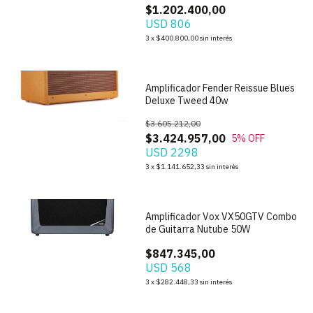
$1.202.400,00
USD 806
1
/
6
3
x
$400.800,00
sin interés
Amplificador Fender Reissue Blues
Deluxe Tweed 40w
$3.605.212,00
$3.424.957,00
5
% OFF
USD 2298
3
x
$1.141.652,33
sin interés
1
/
5
Amplificador Vox VX50GTV Combo
de Guitarra Nutube 50W
$847.345,00
USD 568
1
/
3
3
x
$282.448,33
sin interés