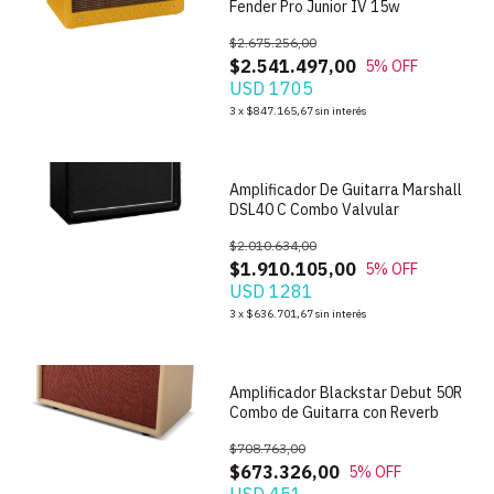
Fender Pro Junior IV 15w
$2.675.256,00
$2.541.497,00
5
% OFF
USD 1705
1
/
9
3
x
$847.165,67
sin interés
Amplificador De Guitarra Marshall
DSL40 C Combo Valvular
$2.010.634,00
$1.910.105,00
5
% OFF
USD 1281
1
/
7
3
x
$636.701,67
sin interés
Amplificador Blackstar Debut 50R
Combo de Guitarra con Reverb
$708.763,00
$673.326,00
5
% OFF