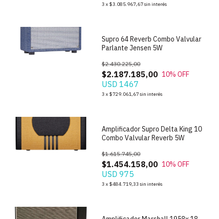
1
/
9
3
x
$3.085.967,67
sin interés
Supro 64 Reverb Combo Valvular
Parlante Jensen 5W
$2.430.225,00
$2.187.185,00
10
% OFF
USD 1467
1
/
9
3
x
$729.061,67
sin interés
Amplificador Supro Delta King 10
Combo Valvular Reverb 5W
$1.615.745,00
$1.454.158,00
10
% OFF
USD 975
1
/
5
3
x
$484.719,33
sin interés