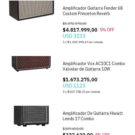
Amplificador Guitarra Fender 68
Custom Princeton Reverb
$5.071.570,00
$4.817.999,00
5
% OFF
USD 3233
3
x
$1.605.999,67
sin interés
1
/
7
Amplificador Vox AC10C1 Combo
Valvular de Guitarra 10W
$1.673.275,00
USD 1123
1
/
7
3
x
$557.758,33
sin interés
Amplificador De Guitarra Hiwatt
Leeds 17 Combo
$339.610,00