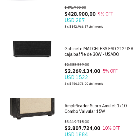
$471.790,00
$428.900,00
9
% OFF
USD 287
1
/
9
3
x
$142.966,67
sin interés
Gabinete MATCHLESS ESD 212 USA
caja baffle de 30W - USADO
$2.388.559,00
$2.269.134,00
5
% OFF
USD 1522
1
/
5
3
x
$756.378,00
sin interés
Amplificador Supro Amulet 1x10
Combo Valvular 15W
$3.119.718,00
$2.807.724,00
10
% OFF
USD 1884
1
/
5