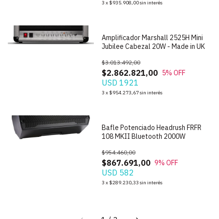
3
x
$935.908,00
sin interés
Amplificador Marshall 2525H Mini
Jubilee Cabezal 20W - Made in UK
$3.013.492,00
$2.862.821,00
5
% OFF
USD 1921
1
/
5
3
x
$954.273,67
sin interés
Bafle Potenciado Headrush FRFR
108 MKII Bluetooth 2000W
$954.460,00
$867.691,00
9
% OFF
USD 582
3
x
$289.230,33
sin interés