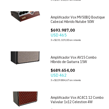
1
/
4
Amplificador Vox MV50BQ Boutique
Cabezal Hibrido Nutube 50W
$693.987,00
USD 465
3
x
$231.329,00
sin interés
1
/
7
Amplificador Vox AV15 Combo
Híbrido de Guitarra 15W
$689.654,00
USD 462
3
x
$229.884,67
sin interés
1
/
9
Amplificador Vox AC4C1 12 Combo
Valvular 1x12 Celestion 4W