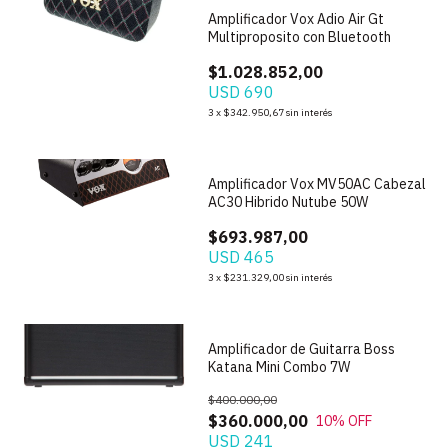
Amplificador Vox Adio Air Gt
Multiproposito con Bluetooth
$1.028.852,00
USD 690
3
x
$342.950,67
sin interés
1
/
6
Amplificador Vox MV50AC Cabezal
AC30 Hibrido Nutube 50W
$693.987,00
USD 465
1
/
8
3
x
$231.329,00
sin interés
Amplificador de Guitarra Boss
Katana Mini Combo 7W
$400.000,00
$360.000,00
10
% OFF
USD 241