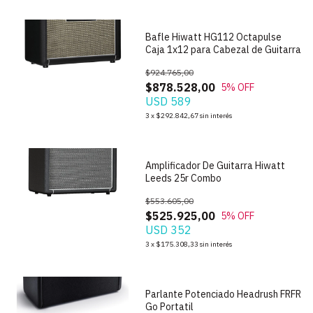
Bafle Hiwatt HG112 Octapulse
Caja 1x12 para Cabezal de Guitarra
$924.765,00
$878.528,00
5
% OFF
USD 589
1
/
5
3
x
$292.842,67
sin interés
Amplificador De Guitarra Hiwatt
Leeds 25r Combo
$553.605,00
$525.925,00
5
% OFF
USD 352
1
/
6
3
x
$175.308,33
sin interés
Parlante Potenciado Headrush FRFR
Go Portatil