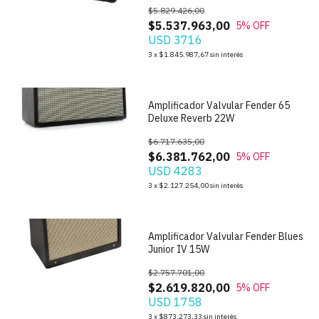
$5.829.426,00
$5.537.963,00
5
% OFF
USD 3716
1
/
8
3
x
$1.845.987,67
sin interés
Amplificador Valvular Fender 65
Deluxe Reverb 22W
$6.717.635,00
$6.381.762,00
5
% OFF
USD 4283
1
/
7
3
x
$2.127.254,00
sin interés
Amplificador Valvular Fender Blues
Junior IV 15W
$2.757.701,00
$2.619.820,00
5
% OFF
USD 1758
1
/
10
3
x
$873.273,33
sin interés