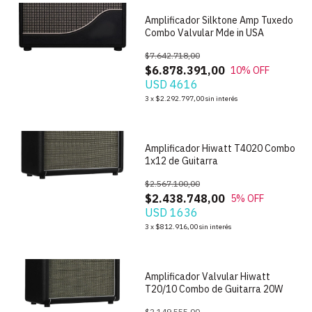
Amplificador Silktone Amp Tuxedo
Combo Valvular Mde in USA
$7.642.718,00
$6.878.391,00
10
% OFF
USD 4616
1
/
3
3
x
$2.292.797,00
sin interés
Amplificador Hiwatt T4020 Combo
1x12 de Guitarra
$2.567.100,00
$2.438.748,00
5
% OFF
USD 1636
1
/
4
3
x
$812.916,00
sin interés
Amplificador Valvular Hiwatt
T20/10 Combo de Guitarra 20W
$2.149.555,00