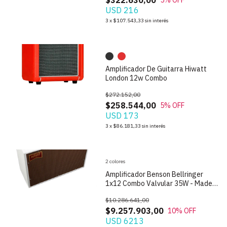
$322.630,00
5
% OFF
USD 216
1
/
9
3
x
$107.543,33
sin interés
Amplificador De Guitarra Hiwatt
London 12w Combo
$272.152,00
$258.544,00
5
% OFF
USD 173
1
/
9
3
x
$86.181,33
sin interés
2 colores
Amplificador Benson Bellringer
1x12 Combo Valvular 35W - Made in
USA
$10.286.641,00
$9.257.903,00
10
% OFF
USD 6213