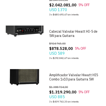
$2.042.081,00
5
% OFF
USD 1370
1
/
2
3
x
$680.693,67
sin interés
Cabezal Valvular Hiwatt HI-5 de
5W para Guitarra
$924.765,00
$878.528,00
5
% OFF
USD 589
1
/
4
3
x
$292.842,67
sin interés
Amplificador Valvular Hiwatt HI5
Combo 1x10 para Guitarra 5W
$1.388.724,00
$1.319.290,00
5
% OFF
USD 885
1
/
4
3
x
$439.763,33
sin interés