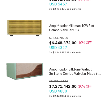
USD 5457
1
/
2
3
x
$2.710.435,00
sin interés
Amplificador Milkman 10W Pint
Combo Valvular USA
$7.164.915,00
$6.448.372,00
10
% OFF
USD 4327
1
/
4
3
x
$2.149.457,33
sin interés
Amplificador Silktone Walnut
Surftone Combo Valvular Made in
USA
$8.079.444,00
$7.271.442,00
10
% OFF
USD 4880
1
/
5
3
x
$2.423.814,00
sin interés