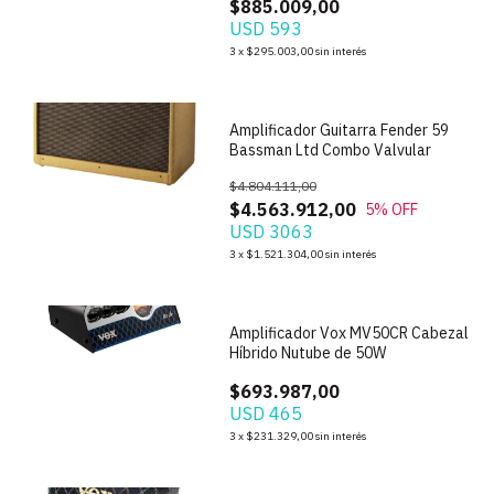
$885.009,00
USD 593
1
/
4
3
x
$295.003,00
sin interés
Amplificador Guitarra Fender 59
Bassman Ltd Combo Valvular
$4.804.111,00
$4.563.912,00
5
% OFF
USD 3063
3
x
$1.521.304,00
sin interés
1
/
4
Amplificador Vox MV50CR Cabezal
Híbrido Nutube de 50W
$693.987,00
USD 465
3
x
$231.329,00
sin interés
1
/
9