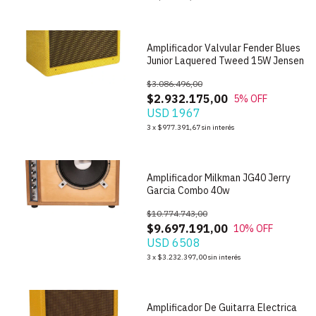
Amplificador Valvular Fender Blues
Junior Laquered Tweed 15W Jensen
$3.086.496,00
$2.932.175,00
5
% OFF
USD 1967
1
/
10
3
x
$977.391,67
sin interés
Amplificador Milkman JG40 Jerry
Garcia Combo 40w
$10.774.743,00
$9.697.191,00
10
% OFF
USD 6508
1
/
5
3
x
$3.232.397,00
sin interés
Amplificador De Guitarra Electrica