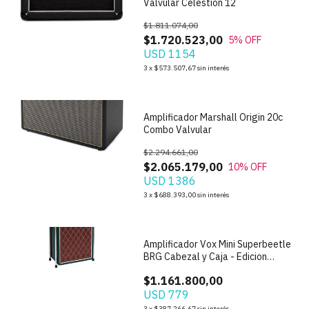
Valvular Celestion 12
$1.811.074,00
$1.720.523,00
5
% OFF
USD 1154
1
/
7
3
x
$573.507,67
sin interés
Amplificador Marshall Origin 20c
Combo Valvular
$2.294.661,00
$2.065.179,00
10
% OFF
USD 1386
3
x
$688.393,00
sin interés
1
/
6
Amplificador Vox Mini Superbeetle
BRG Cabezal y Caja - Edicion
Limitada
$1.161.800,00
USD 779
3
x
$387.266,67
sin interés