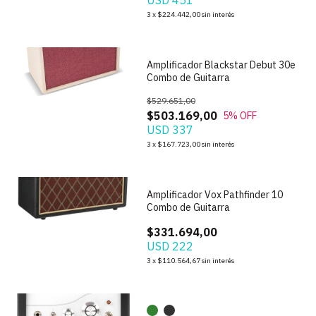
USD 451
1
/
5
3
x
$224.442,00
sin interés
Amplificador Blackstar Debut 30e
Combo de Guitarra
$529.651,00
$503.169,00
5
% OFF
USD 337
3
x
$167.723,00
sin interés
1
/
4
Amplificador Vox Pathfinder 10
Combo de Guitarra
$331.694,00
USD 222
1
/
8
3
x
$110.564,67
sin interés