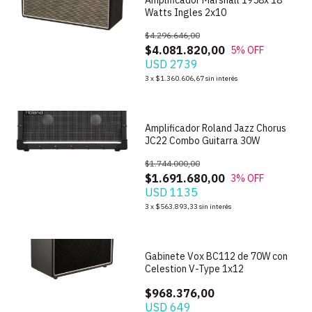
Amplificador Marshall 1958x 18
Watts Ingles 2x10
$4.296.646,00
$4.081.820,00
5
% OFF
USD 2739
1
/
3
3
x
$1.360.606,67
sin interés
Amplificador Roland Jazz Chorus
JC22 Combo Guitarra 30W
$1.744.000,00
$1.691.680,00
3
% OFF
USD 1135
3
x
$563.893,33
sin interés
1
/
4
Gabinete Vox BC112 de 70W con
Celestion V-Type 1x12
$968.376,00
USD 649