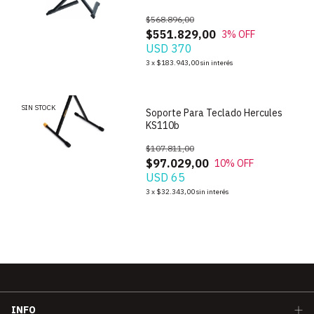
$568.896,00
$551.829,00
3
% OFF
USD 370
1
/
5
3
x
$183.943,00
sin interés
SIN STOCK
Soporte Para Teclado Hercules
KS110b
$107.811,00
$97.029,00
10
% OFF
USD 65
3
x
$32.343,00
sin interés
INFO