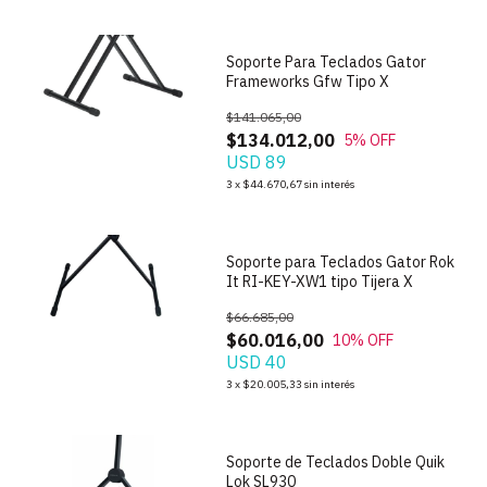
Soporte Para Teclados Gator
Frameworks Gfw Tipo X
$141.065,00
$134.012,00
5
% OFF
USD 89
1
/
3
3
x
$44.670,67
sin interés
Soporte para Teclados Gator Rok
It RI-KEY-XW1 tipo Tijera X
$66.685,00
$60.016,00
10
% OFF
USD 40
1
/
7
3
x
$20.005,33
sin interés
Soporte de Teclados Doble Quik
Lok SL930