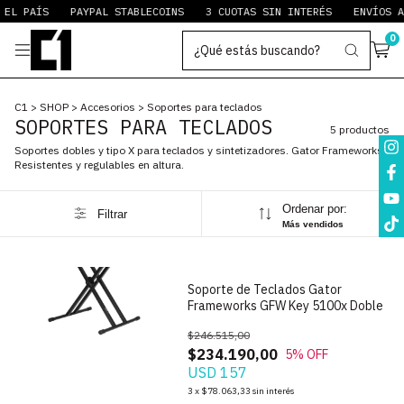
EL PAÍS
PAYPAL STABLECOINS
3 CUOTAS SIN INTERÉS
ENVÍOS A
0
C1
>
SHOP
>
Accesorios
>
Soportes para teclados
SOPORTES PARA TECLADOS
5 productos
Soportes dobles y tipo X para teclados y sintetizadores. Gator Frameworks.
Resistentes y regulables en altura.
Ordenar por:
Filtrar
1
/
7
Más vendidos
Soporte de Teclados Gator
Frameworks GFW Key 5100x Doble
$246.515,00
$234.190,00
5
% OFF
USD 157
1
/
6
3
x
$78.063,33
sin interés