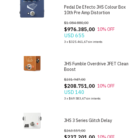
Pedal De Efecto JHS Colour Box
10th Pre Amp Distortion
$1.084.880,00
$976.385,00
10
% OFF
USD 655
1
/
7
3
x
$325.461,67
sin interés
JHS Fumble Overdrive JFET Clean
Boost
$231.947,00
$208.751,00
10
% OFF
USD 140
3
x
$69.583,67
sin interés
1
/
3
JHS 3 Series Glitch Delay
$263.559,00
$237.201,00
10
% OFF