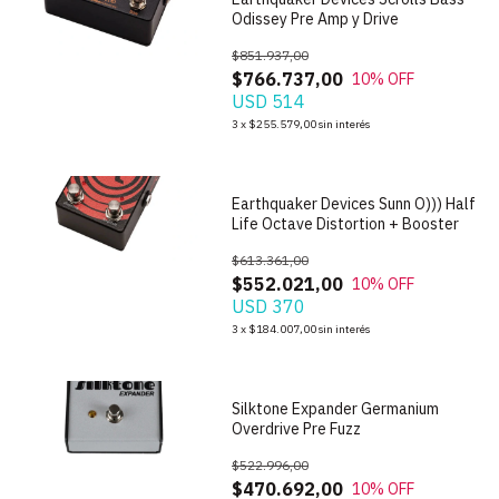
Odissey Pre Amp y Drive
$851.937,00
$766.737,00
10
% OFF
USD 514
1
/
7
3
x
$255.579,00
sin interés
Earthquaker Devices Sunn O))) Half
Life Octave Distortion + Booster
$613.361,00
$552.021,00
10
% OFF
USD 370
1
/
8
3
x
$184.007,00
sin interés
Silktone Expander Germanium
Overdrive Pre Fuzz
$522.996,00
$470.692,00
10
% OFF