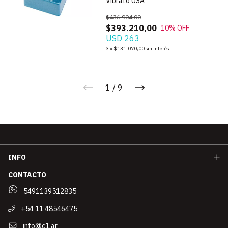
Vibrato USA
$436.904,00
$393.210,00
10
% OFF
USD 263
3
x
$131.070,00
sin interés
1
/
9
INFO
CONTACTO
5491139512835
+54 11 48546475
info@c1.ar