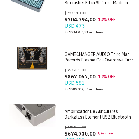
Bitcrusher Pitch Shifter - Made in
USA
$783.110,00
$704.794,00
10
% OFF
USD 473
1
/
8
3
x
$234.931,33
sin interés
GAMECHANGER AUDIO Third Man
Records Plasma Coil Overdrive Fuzz
$963.405,00
$867.057,00
10
% OFF
USD 581
1
/
7
3
x
$289.019,00
sin interés
Amplificador De Auriculares
Darkglass Element USB Bluetooth
$742.203,00
$674.730,00
9
% OFF