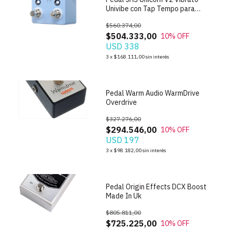
Univibe con Tap Tempo para
Guitarra Electrica
$560.374,00
$504.333,00
10
% OFF
USD 338
1
/
5
3
x
$168.111,00
sin interés
Pedal Warm Audio WarmDrive
Overdrive
$327.276,00
$294.546,00
10
% OFF
USD 197
1
/
7
3
x
$98.182,00
sin interés
Pedal Origin Effects DCX Boost
Made In Uk
$805.811,00
$725.225,00
10
% OFF