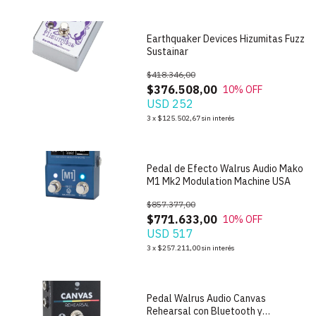
Earthquaker Devices Hizumitas Fuzz
Sustainar
$418.346,00
$376.508,00
10
% OFF
USD 252
1
/
5
3
x
$125.502,67
sin interés
Pedal de Efecto Walrus Audio Mako
M1 Mk2 Modulation Machine USA
$857.377,00
$771.633,00
10
% OFF
USD 517
1
/
6
3
x
$257.211,00
sin interés
Pedal Walrus Audio Canvas
Rehearsal con Bluetooth y