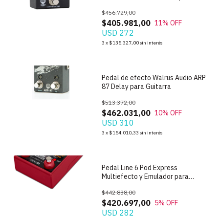
Metronomo
$456.729,00
$405.981,00
11
% OFF
USD 272
1
/
5
3
x
$135.327,00
sin interés
Pedal de efecto Walrus Audio ARP
87 Delay para Guitarra
$513.372,00
$462.031,00
10
% OFF
USD 310
1
/
6
3
x
$154.010,33
sin interés
Pedal Line 6 Pod Express
Multiefecto y Emulador para
Guitarra
$442.838,00
$420.697,00
5
% OFF
USD 282