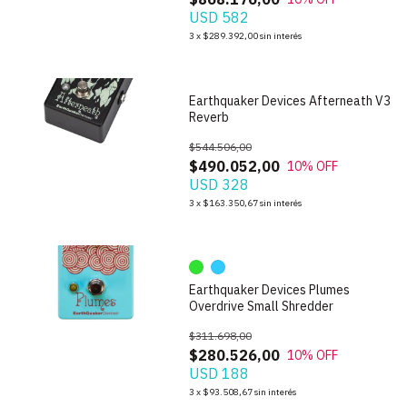
USD 582
1
/
7
3
x
$289.392,00
sin interés
Earthquaker Devices Afterneath V3
Reverb
$544.506,00
$490.052,00
10
% OFF
USD 328
1
/
9
3
x
$163.350,67
sin interés
Earthquaker Devices Plumes
Overdrive Small Shredder
$311.698,00
$280.526,00
10
% OFF
USD 188
1
/
7
3
x
$93.508,67
sin interés