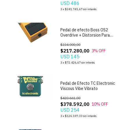
USD 486
1
/
4
3
x
$241.741,67
sin interés
Pedal de efecto Boss OS2
Overdrive + Distorsion Para
Guitarra
$224.000,00
$217.280,00
3
% OFF
USD 145
1
/
6
3
x
$72.426,67
sin interés
Pedal de Efecto TC Electronic
Viscous Vibe Vibrato
$420.661,00
$378.592,00
10
% OFF
USD 254
1
/
5
3
x
$126.197,33
sin interés