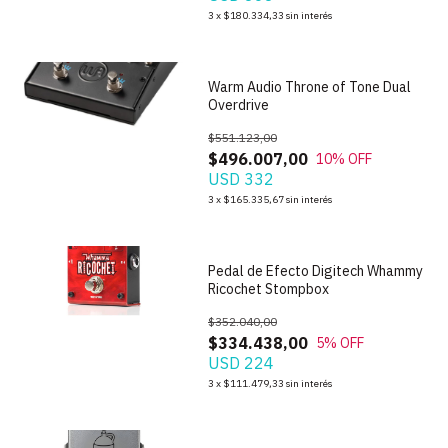
1
/
6
3
x
$180.334,33
sin interés
Warm Audio Throne of Tone Dual
Overdrive
$551.123,00
$496.007,00
10
% OFF
USD 332
1
/
9
3
x
$165.335,67
sin interés
Pedal de Efecto Digitech Whammy
Ricochet Stompbox
$352.040,00
$334.438,00
5
% OFF
USD 224
1
/
6
3
x
$111.479,33
sin interés