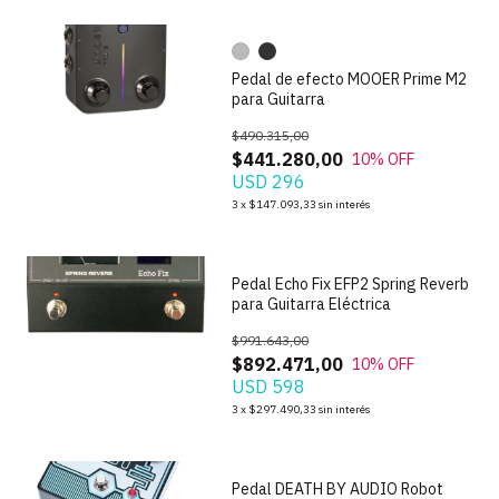
Pedal de efecto MOOER Prime M2
para Guitarra
$490.315,00
$441.280,00
10
% OFF
USD 296
1
/
6
3
x
$147.093,33
sin interés
Pedal Echo Fix EFP2 Spring Reverb
para Guitarra Eléctrica
$991.643,00
$892.471,00
10
% OFF
USD 598
1
/
7
3
x
$297.490,33
sin interés
Pedal DEATH BY AUDIO Robot