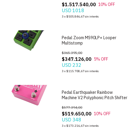
$1.517.540,00
10
% OFF
USD 1018
1
/
6
3
x
$505.846,67
sin interés
Pedal Zoom MS90LP+ Looper
Multistomp
$365.395,00
$347.126,00
5
% OFF
USD 232
1
/
6
3
x
$115.708,67
sin interés
Pedal Earthquaker Rainbow
Machine V2 Polyphonic Pitch Shifter
$577.394,00
$519.650,00
10
% OFF
USD 348
1
/
9
3
x
$173.216,67
sin interés