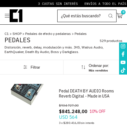
3 CUOTAS SIN INTERÉS
ENVÍOS A TODO EL PAÍS
PAYPAL S
0
C1
>
SHOP
>
Pedales de efecto y pedaleras
>
Pedales
PEDALES
529 productos
Distorsión, reverb, delay, modulación y más. JHS, Walrus Audio,
EarthQuaker, Death By Audio, Boss y Darkglass.
Ordenar por:
Filtrar
1
/
7
Más vendidos
Pedal DEATH BY AUDIO Rooms
Reverb Digital - Made in USA
$934.727,00
$841.248,00
10
% OFF
USD 564
3
x
$280.416,00
sin interés
1
/
7