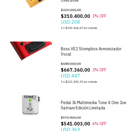
Overdrive
$320.000,00
$310.400,00
3
% OFF
USD 208
1
/
5
3
x
$103.466,67
sin interés
Boss VE2 Stompbox Armonizador
Vocal
$688.000,00
$667.360,00
3
% OFF
USD 447
1
/
7
3
x
$222.453,33
sin interés
Pedal Ik Multimedia Tone X One Joe
Satriani Edición Limitada
$572.826,00
$541.003,00
6
% OFF
USD 363