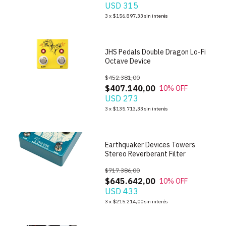
USD 315
1
/
6
3
x
$156.897,33
sin interés
JHS Pedals Double Dragon Lo-Fi
Octave Device
$452.381,00
$407.140,00
10
% OFF
USD 273
1
/
10
3
x
$135.713,33
sin interés
Earthquaker Devices Towers
Stereo Reverberant Filter
$717.386,00
$645.642,00
10
% OFF
USD 433
1
/
6
3
x
$215.214,00
sin interés