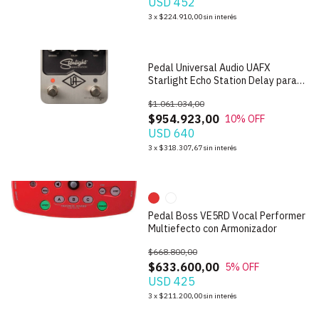
USD 452
1
/
5
3
x
$224.910,00
sin interés
Pedal Universal Audio UAFX
Starlight Echo Station Delay para
Guitarra
$1.061.034,00
$954.923,00
10
% OFF
USD 640
1
/
9
3
x
$318.307,67
sin interés
Pedal Boss VE5RD Vocal Performer
Multiefecto con Armonizador
$668.800,00
$633.600,00
5
% OFF
USD 425
1
/
9
3
x
$211.200,00
sin interés