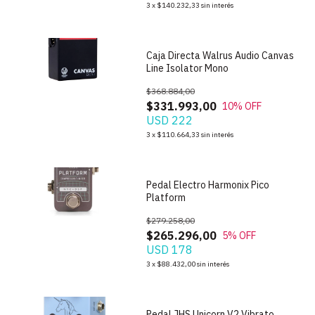
1
/
4
3
x
$140.232,33
sin interés
Caja Directa Walrus Audio Canvas
Line Isolator Mono
$368.884,00
$331.993,00
10
% OFF
USD 222
1
/
3
3
x
$110.664,33
sin interés
Pedal Electro Harmonix Pico
Platform
$279.258,00
$265.296,00
5
% OFF
USD 178
1
/
4
3
x
$88.432,00
sin interés
Pedal JHS Unicorn V2 Vibrato