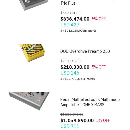
Trio Plus
$669.791,00
$636.474,00
5
% OFF
USD 427
3
x
$212.158,00
sin interés
1
/
10
DOD Overdrive Preamp 250
$230.346,00
$218.338,00
5
% OFF
USD 146
1
/
3
3
x
$72.779,33
sin interés
Pedal Multiefectos Ik Multimedia
Amplitube TONE X BASS
$1.115.672,00
$1.059.890,00
5
% OFF
USD 711