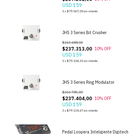
USD 159
3
x
$79.067,00
sin interés
1
/
3
JHS 3 Series Bit Crusher
$263.688,00
$237.313,00
10
% OFF
USD 159
3
x
$79.104,33
sin interés
1
/
3
JHS 3 Series Ring Modulator
$263.785,00
$237.404,00
10
% OFF
USD 159
1
/
10
3
x
$79.134,67
sin interés
Pedal Loopera Inteligente Digitech