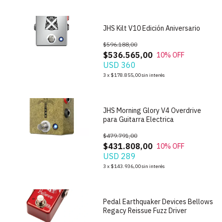
JHS Kilt V10 Edición Aniversario
$596.188,00
$536.565,00
10
% OFF
USD 360
1
/
6
3
x
$178.855,00
sin interés
JHS Morning Glory V4 Overdrive
para Guitarra Electrica
$479.791,00
$431.808,00
10
% OFF
USD 289
1
/
10
3
x
$143.936,00
sin interés
Pedal Earthquaker Devices Bellows
Regacy Reissue Fuzz Driver