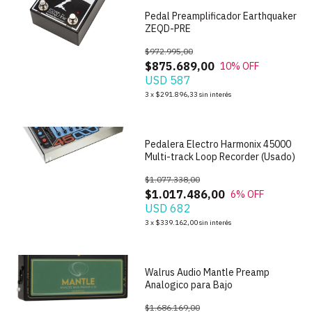
Pedal Preamplificador Earthquaker
ZEQD-PRE
$972.995,00
$875.689,00
10
% OFF
USD 587
1
/
6
3
x
$291.896,33
sin interés
Pedalera Electro Harmonix 45000
Multi-track Loop Recorder (Usado)
$1.077.338,00
$1.017.486,00
6
% OFF
USD 682
1
/
7
3
x
$339.162,00
sin interés
Walrus Audio Mantle Preamp
Analogico para Bajo
$1.686.169,00