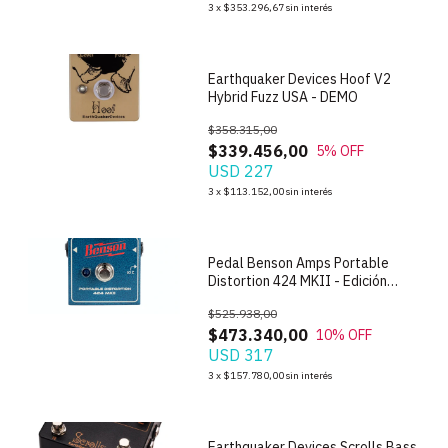
1
/
10
3
x
$353.296,67
sin interés
Earthquaker Devices Hoof V2
Hybrid Fuzz USA - DEMO
$358.315,00
$339.456,00
5
% OFF
USD 227
1
/
10
3
x
$113.152,00
sin interés
Pedal Benson Amps Portable
Distortion 424 MKII - Edición
Limitada
$525.938,00
$473.340,00
10
% OFF
USD 317
1
/
7
3
x
$157.780,00
sin interés
Earthquaker Devices Scrolls Bass