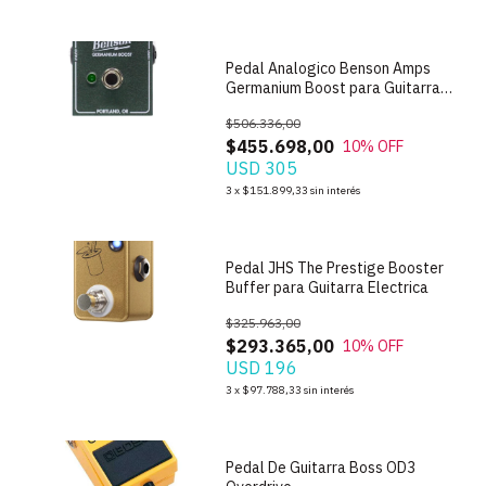
Pedal Analogico Benson Amps
Germanium Boost para Guitarra
USA
$506.336,00
$455.698,00
10
% OFF
USD 305
1
/
6
3
x
$151.899,33
sin interés
Pedal JHS The Prestige Booster
Buffer para Guitarra Electrica
$325.963,00
$293.365,00
10
% OFF
USD 196
1
/
5
3
x
$97.788,33
sin interés
Pedal De Guitarra Boss OD3