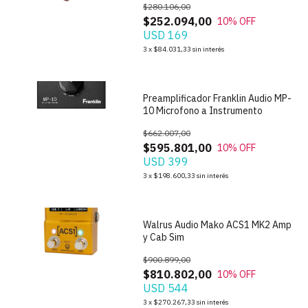
$280.106,00
$252.094,00
10
% OFF
USD 169
1
/
8
3
x
$84.031,33
sin interés
Preamplificador Franklin Audio MP-
10 Microfono a Instrumento
$662.007,00
$595.801,00
10
% OFF
USD 399
1
/
8
3
x
$198.600,33
sin interés
Walrus Audio Mako ACS1 MK2 Amp
y Cab Sim
$900.899,00
$810.802,00
10
% OFF
USD 544
1
/
6
3
x
$270.267,33
sin interés