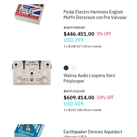
Pedal Electro Harmonix English
Muffn Distorsion con Pre Valvular
$469.948,00
$446.451,00
5
% OFF
USD 299
1
/
10
3
x
$148.817,00
sin interés
Walrus Audio Loopera Xero
Polylooper
$677.132,00
$609.414,00
10
% OFF
USD 409
1
/
7
3
x
$203.138,00
sin interés
Earthquaker Devices Aqueduct