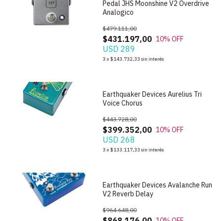
Pedal JHS Moonshine V2 Overdrive
Analogico
$479.111,00
$431.197,00
10
% OFF
USD 289
1
/
6
3
x
$143.732,33
sin interés
Earthquaker Devices Aurelius Tri
Voice Chorus
$443.728,00
$399.352,00
10
% OFF
USD 268
1
/
4
3
x
$133.117,33
sin interés
Earthquaker Devices Avalanche Run
V2 Reverb Delay
$964.648,00
$868.176,00
10
% OFF