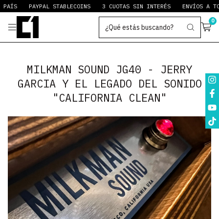
PAYPAL STABLECOINS
3 CUOTAS SIN INTERÉS
ENVÍOS A TODO EL 
0
MILKMAN SOUND JG40 - JERRY
GARCIA Y EL LEGADO DEL SONIDO
"CALIFORNIA CLEAN"