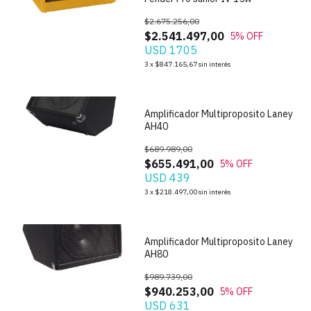
$2.675.256,00
$2.541.497,00
5
% OFF
USD 1705
1
/
5
3
x
$847.165,67
sin interés
Amplificador Multiproposito Laney
AH40
$689.989,00
$655.491,00
5
% OFF
USD 439
1
/
5
3
x
$218.497,00
sin interés
Amplificador Multiproposito Laney
AH80
$989.739,00
$940.253,00
5
% OFF
USD 631