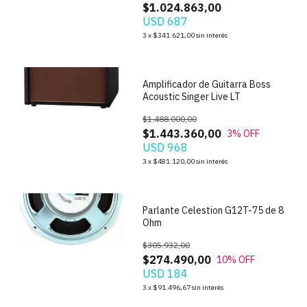
$1.024.863,00
USD 687
1
/
6
3
x
$341.621,00
sin interés
Amplificador de Guitarra Boss
Acoustic Singer Live LT
$1.488.000,00
$1.443.360,00
3
% OFF
USD 968
1
/
3
3
x
$481.120,00
sin interés
Parlante Celestion G12T-75 de 8
Ohm
$305.932,00
$274.490,00
10
% OFF
USD 184
1
/
7
3
x
$91.496,67
sin interés