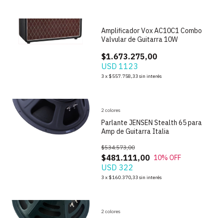
Amplificador Vox AC10C1 Combo
Valvular de Guitarra 10W
$1.673.275,00
USD 1123
1
/
9
3
x
$557.758,33
sin interés
2 colores
Parlante JENSEN Stealth 65 para
Amp de Guitarra Italia
$534.573,00
$481.111,00
10
% OFF
USD 322
1
/
9
3
x
$160.370,33
sin interés
2 colores