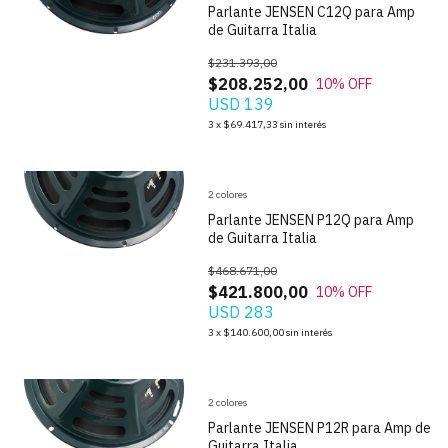
Parlante JENSEN C12Q para Amp
de Guitarra Italia
$231.393,00
$208.252,00
10
% OFF
USD 139
1
/
9
3
x
$69.417,33
sin interés
2 colores
Parlante JENSEN P12Q para Amp
de Guitarra Italia
$468.671,00
$421.800,00
10
% OFF
USD 283
1
/
9
3
x
$140.600,00
sin interés
2 colores
Parlante JENSEN P12R para Amp de
Guitarra Italia