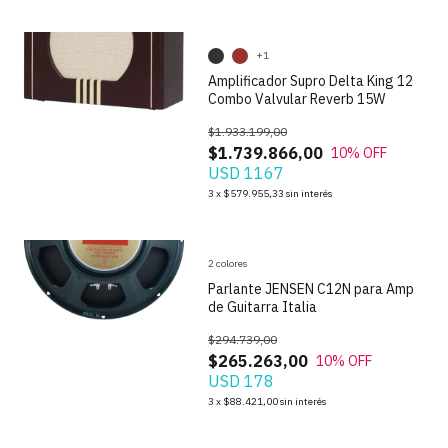
+1
Amplificador Supro Delta King 12
Combo Valvular Reverb 15W
$1.933.199,00
$1.739.866,00
10
% OFF
USD 1167
1
/
9
3
x
$579.955,33
sin interés
2 colores
Parlante JENSEN C12N para Amp
de Guitarra Italia
$294.739,00
$265.263,00
10
% OFF
USD 178
3
x
$88.421,00
sin interés
1
/
4