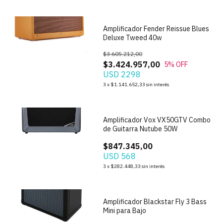
Amplificador Fender Reissue Blues
Deluxe Tweed 40w
$3.605.212,00
$3.424.957,00
5
% OFF
USD 2298
3
x
$1.141.652,33
sin interés
1
/
5
Amplificador Vox VX50GTV Combo
de Guitarra Nutube 50W
$847.345,00
USD 568
1
/
5
3
x
$282.448,33
sin interés
Amplificador Blackstar Fly 3 Bass
Mini para Bajo