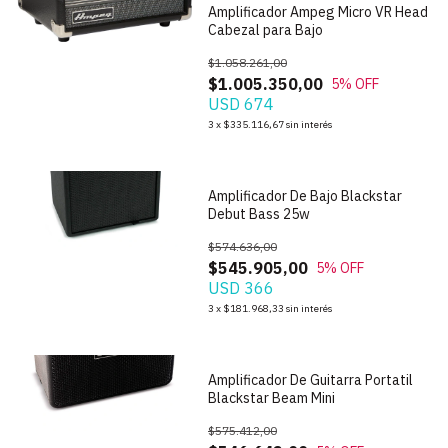
Amplificador Ampeg Micro VR Head
Cabezal para Bajo
$1.058.261,00
$1.005.350,00
5
% OFF
USD 674
1
/
7
3
x
$335.116,67
sin interés
Amplificador De Bajo Blackstar
Debut Bass 25w
$574.636,00
$545.905,00
5
% OFF
USD 366
1
/
10
3
x
$181.968,33
sin interés
Amplificador De Guitarra Portatil
Blackstar Beam Mini
$575.412,00