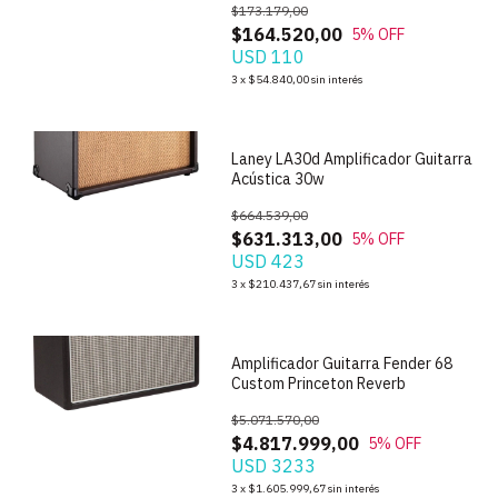
$173.179,00
$164.520,00
5
% OFF
USD 110
1
/
5
3
x
$54.840,00
sin interés
Laney LA30d Amplificador Guitarra
Acústica 30w
$664.539,00
$631.313,00
5
% OFF
USD 423
1
/
3
3
x
$210.437,67
sin interés
Amplificador Guitarra Fender 68
Custom Princeton Reverb
$5.071.570,00
$4.817.999,00
5
% OFF
USD 3233
3
x
$1.605.999,67
sin interés
1
/
7