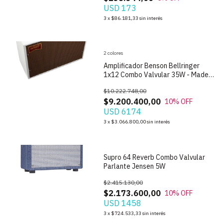
USD 173
1
/
9
3
x
$86.181,33
sin interés
2 colores
Amplificador Benson Bellringer
1x12 Combo Valvular 35W - Made in
USA
$10.222.748,00
$9.200.400,00
10
% OFF
USD 6174
1
/
9
3
x
$3.066.800,00
sin interés
Supro 64 Reverb Combo Valvular
Parlante Jensen 5W
$2.415.130,00
$2.173.600,00
10
% OFF
USD 1458
1
/
9
3
x
$724.533,33
sin interés