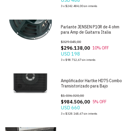
USD 488
1
/
4
3
x
$242.484,00
sin interés
Parlante JENSEN P10R de 4 ohm
para Amp de Guitarra Italia
$329.045,00
$296.138,00
10
% OFF
USD 198
1
/
3
3
x
$98.712,67
sin interés
Amplificador Hartke HD75 Combo
Transistorizado para Bajo
$1.036.320,00
$984.506,00
5
% OFF
USD 660
1
/
4
3
x
$328.168,67
sin interés