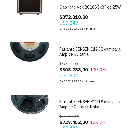
Gabinete Vox BC108 1x8¨ de 25W
$372.310,00
USD 249
1
/
4
3
x
$124.103,33
sin interés
Parlante JENSEN C12K 8 ohm para
Amp de Guitarra
$343.101,00
$308.788,00
10
% OFF
USD 207
1
/
4
3
x
$102.929,33
sin interés
Parlante JENSEN P12N 8 ohm para
Amp de Guitarra Italia
$808.286,00
$727.452,00
10
% OFF