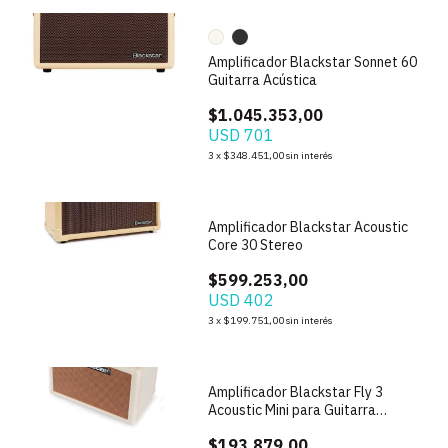
Amplificador Blackstar Sonnet 60
Guitarra Acústica
$1.045.353,00
USD 701
3
x
$348.451,00
sin interés
1
/
7
Amplificador Blackstar Acoustic
Core 30 Stereo
$599.253,00
USD 402
3
x
$199.751,00
sin interés
1
/
9
Amplificador Blackstar Fly 3
Acoustic Mini para Guitarra
Acustica
$193.879,00