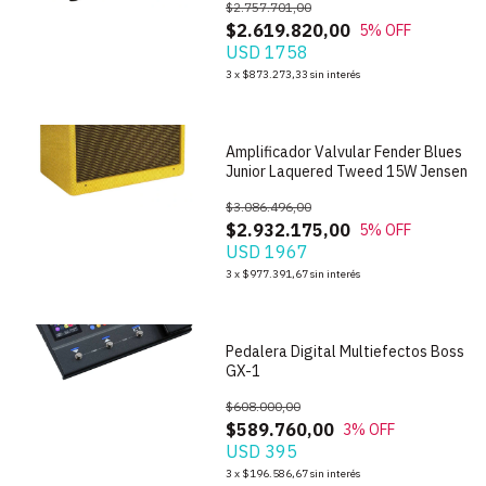
$2.757.701,00
$2.619.820,00
5
% OFF
USD 1758
1
/
10
3
x
$873.273,33
sin interés
Amplificador Valvular Fender Blues
Junior Laquered Tweed 15W Jensen
$3.086.496,00
$2.932.175,00
5
% OFF
USD 1967
1
/
10
3
x
$977.391,67
sin interés
Pedalera Digital Multiefectos Boss
GX-1
$608.000,00
$589.760,00
3
% OFF
USD 395
1
/
8
3
x
$196.586,67
sin interés