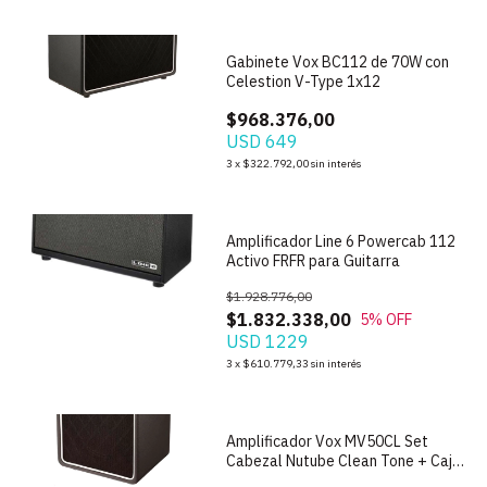
Gabinete Vox BC112 de 70W con
Celestion V-Type 1x12
$968.376,00
USD 649
1
/
7
3
x
$322.792,00
sin interés
Amplificador Line 6 Powercab 112
Activo FRFR para Guitarra
$1.928.776,00
$1.832.338,00
5
% OFF
USD 1229
3
x
$610.779,33
sin interés
1
/
5
Amplificador Vox MV50CL Set
Cabezal Nutube Clean Tone + Caja
BC108