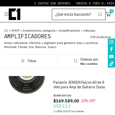
3 CUOTAS SIN INTERÉS
ENVÍOS A TODO EL PAÍS
PAYPAL ST
0
C1
>
SHOP
>
breadcrumbs.categoria
>
Amplificadores
>
Válvulas
AMPLIFICADORES
195 productos
Amps valvulares, híbridos y digitales para guitarra, bajo y acústica.
Marshall, Fender, Vox, Benson, Supro.
Ordenar por:
Filtrar
1
/
6
Más vendidos
Parlante JENSEN Falcon 40 de 8
ohm para Amp de Guitarra Italia
$188.433,00
$169.589,00
10
% OFF
USD 113
1
/
9
3
x
$56.529,67
sin interés