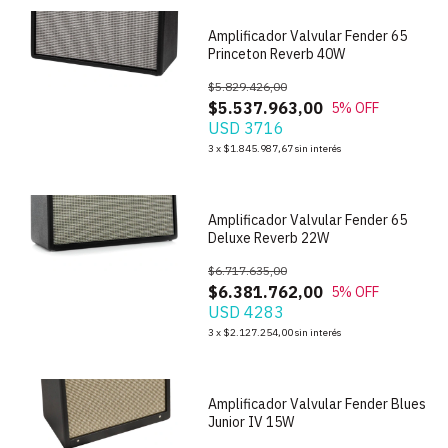
Amplificador Valvular Fender 65
Princeton Reverb 40W
$5.829.426,00
$5.537.963,00
5
% OFF
USD 3716
1
/
8
3
x
$1.845.987,67
sin interés
Amplificador Valvular Fender 65
Deluxe Reverb 22W
$6.717.635,00
$6.381.762,00
5
% OFF
USD 4283
1
/
7
3
x
$2.127.254,00
sin interés
Amplificador Valvular Fender Blues
Junior IV 15W