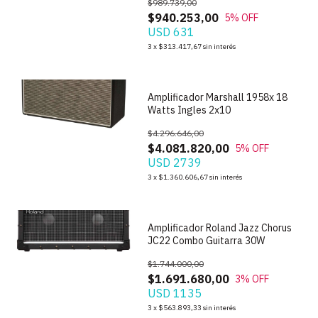
$989.739,00
$940.253,00
5
% OFF
USD 631
1
/
5
3
x
$313.417,67
sin interés
Amplificador Marshall 1958x 18
Watts Ingles 2x10
$4.296.646,00
$4.081.820,00
5
% OFF
USD 2739
1
/
3
3
x
$1.360.606,67
sin interés
Amplificador Roland Jazz Chorus
JC22 Combo Guitarra 30W
$1.744.000,00
$1.691.680,00
3
% OFF
USD 1135
3
x
$563.893,33
sin interés
1
/
4