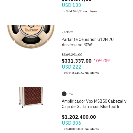
USD 130
1
/
4
3
x
$64.626,33
sin interés
2 colores
Parlante Celestion G12H 70
Aniversario 30W
$369.291,00
$331.337,00
10
% OFF
USD 222
1
/
9
3
x
$110.445,67
sin interés
+1
Amplificador Vox MSB50 Cabezal y
Caja de Guitarra con Bluetooth
$1.202.400,00
USD 806
1
/
6
3
x
$400.800,00
sin interés