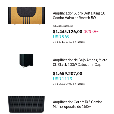
Amplificador Supro Delta King 10
Combo Valvular Reverb 5W
$1.605.709,00
$1.445.126,00
10
% OFF
USD 969
3
x
$481.708,67
sin interés
1
/
7
Amplificador de Bajo Ampeg Micro
CL Stack 100W Cabezal + Caja
$1.659.207,00
USD 1113
1
/
5
3
x
$553.069,00
sin interés
Amplificador Cort MIX5 Combo
Multiproposito de 150w