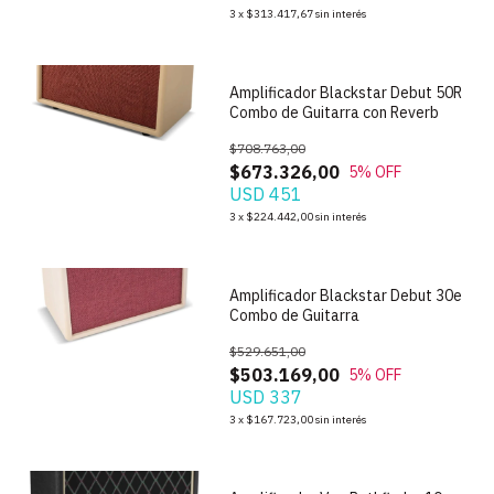
1
/
7
3
x
$313.417,67
sin interés
Amplificador Blackstar Debut 50R
Combo de Guitarra con Reverb
$708.763,00
$673.326,00
5
% OFF
USD 451
1
/
5
3
x
$224.442,00
sin interés
Amplificador Blackstar Debut 30e
Combo de Guitarra
$529.651,00
$503.169,00
5
% OFF
USD 337
3
x
$167.723,00
sin interés
1
/
3