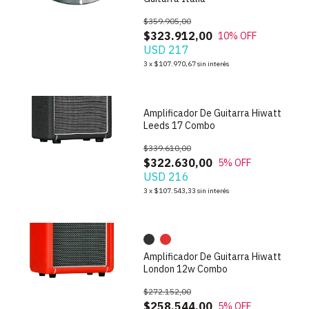
$359.905,00
$323.912,00
10
% OFF
USD 217
1
/
7
3
x
$107.970,67
sin interés
Amplificador De Guitarra Hiwatt
Leeds 17 Combo
$339.610,00
$322.630,00
5
% OFF
USD 216
1
/
9
3
x
$107.543,33
sin interés
Amplificador De Guitarra Hiwatt
London 12w Combo
$272.152,00
$258.544,00
5
% OFF