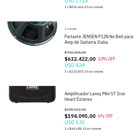
USD 1724
1
/
9
3
x
$856.426,67
sin interés
2 colores
Parlante JENSEN P12N No Bell para
Amp de Guitarra Italia
$702.696,00
$632.422,00
10
% OFF
USD 424
1
/
7
3
x
$210.807,33
sin interés
Amplificador Laney Mini ST Iron
Heart Estereo
$205.512,00
$194.095,00
6
% OFF
USD 130
1
/
9
3
x
$64.698,33
sin interés