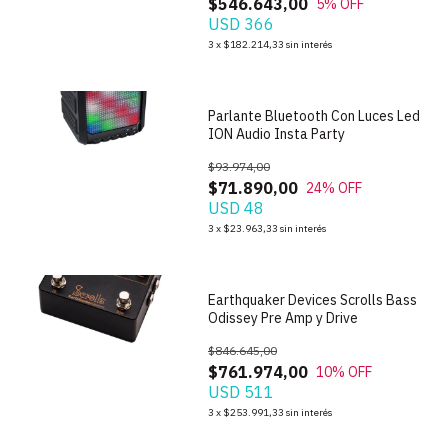
$546.643,00
5
% OFF
USD 366
1
/
2
3
x
$182.214,33
sin interés
Parlante Bluetooth Con Luces Led
ION Audio Insta Party
$93.974,00
$71.890,00
24
% OFF
USD 48
1
/
7
3
x
$23.963,33
sin interés
Earthquaker Devices Scrolls Bass
Odissey Pre Amp y Drive
$846.645,00
$761.974,00
10
% OFF
USD 511
1
/
7
3
x
$253.991,33
sin interés