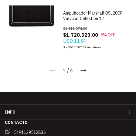
Amplificador Marshall DSL20CR
Valvular Celestion 12
$1.811.074,00
$1.720.523,00
5
% OFF
USD 1154
3
x
$573.507,67
sin interés
1
/
4
INFO
CONTACTO
5491139512835