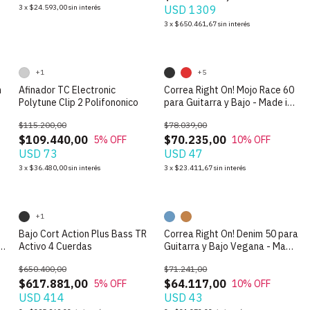
3
x
$24.593,00
sin interés
USD 1309
3
x
$650.461,67
sin interés
+1
+5
h
Afinador TC Electronic
Correa Right On! Mojo Race 60
Polytune Clip 2 Polifononico
para Guitarra y Bajo - Made in
Spain
$115.200,00
$78.039,00
$109.440,00
$70.235,00
5
% OFF
10
% OFF
USD 73
USD 47
3
x
$36.480,00
sin interés
3
x
$23.411,67
sin interés
+1
Bajo Cort Action Plus Bass TR
Correa Right On! Denim 50 para
n
Activo 4 Cuerdas
Guitarra y Bajo Vegana - Made
in Spain
$650.400,00
$71.241,00
$617.881,00
$64.117,00
5
% OFF
10
% OFF
USD 414
USD 43