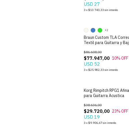
USD 27
3
x
$13.743,33
sin interés
+2
Braun Custom TLA Corre
Textil para Guitarra y Ba
punteras de Cuero
$86.608,00
$77.947,00
10
% OFF
USD 52
3
x
$25.982,33
sin interés
Korg Rimpitch RPG1 Afin
para Guitarra Acustica
$38.636,00
$29.720,00
23
% OFF
USD 19
3
x
$9.906,67
sin interés