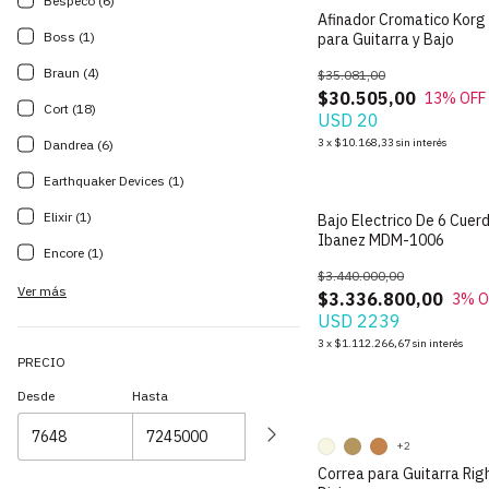
Bespeco (6)
Afinador Cromatico Korg
Boss (1)
para Guitarra y Bajo
Braun (4)
$35.081,00
$30.505,00
13
% OFF
Cort (18)
USD 20
3
x
$10.168,33
sin interés
Dandrea (6)
Earthquaker Devices (1)
Elixir (1)
Bajo Electrico De 6 Cuer
Ibanez MDM-1006
Encore (1)
$3.440.000,00
Ver más
$3.336.800,00
3
% O
USD 2239
3
x
$1.112.266,67
sin interés
PRECIO
Desde
Hasta
+2
Correa para Guitarra Rig