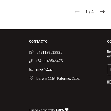
1
/
4
CONTACTO
C
Re
5491139512835
ev
+54 11 48546475
info@c1.ar
Darwin 1154, Palermo, Caba
— agencia de diseño y desarrollo 
Diseño y desarrollo:
LUPS