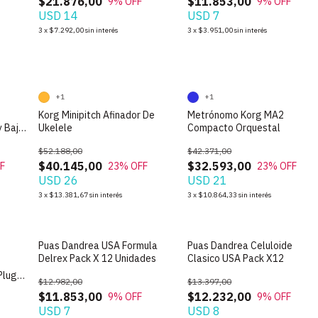
$21.876,00
$11.853,00
9
% OFF
9
% OFF
USD 14
USD 7
3
x
$7.292,00
sin interés
3
x
$3.951,00
sin interés
+1
+1
Korg Minipitch Afinador De
Metrónomo Korg MA2
y Bajo
Ukelele
Compacto Orquestal
$52.188,00
$42.371,00
$40.145,00
$32.593,00
F
23
% OFF
23
% OFF
USD 26
USD 21
3
x
$13.381,67
sin interés
3
x
$10.864,33
sin interés
Puas Dandrea USA Formula
Puas Dandrea Celuloide
Delrex Pack X 12 Unidades
Clasico USA Pack X12
Plug
$12.982,00
$13.397,00
$11.853,00
$12.232,00
9
% OFF
9
% OFF
USD 7
USD 8