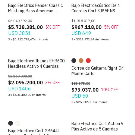
Bajo Electrico Fender Classic
Bajo Electroacústico De 4
e
Mustang Bass American
Cuerdas Cort SJB5F NS
Porfessional
$6.040.392,00
$1.018.017,00
$5.738.381,00
$967.118,00
5
% OFF
5
% OFF
USD 3851
USD 649
3
x
$1.912.793,67
sin interés
3
x
$322.372,67
sin interés
Bajo Electrico Ibanez EHB600
Headless Activo 4 Cuerdas
Correa de Guitarra Right On!
Monte Carlo
$2.160.000,00
$2.095.200,00
3
% OFF
$83.375,00
USD 1406
$75.037,00
10
% OFF
3
x
$698.400,00
sin interés
USD 50
3
x
$25.012,33
sin interés
Bajo Electrico Cort Action V
Plus Activo de 5 Cuerdas
Bajo Electrico Cort GB64JJ