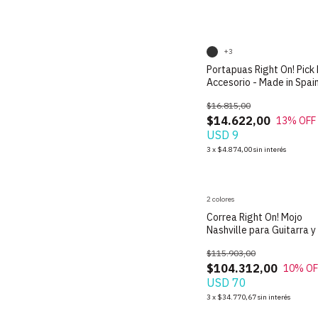
+3
Portapuas Right On! Pick
Accesorio - Made in Spai
$16.815,00
$14.622,00
13
% OFF
USD 9
3
x
$4.874,00
sin interés
2 colores
Correa Right On! Mojo
Nashville para Guitarra y
Made in Spain
$115.903,00
$104.312,00
10
% OF
USD 70
3
x
$34.770,67
sin interés