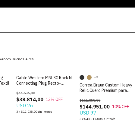
howroom Buenos Aires.
ug
Cable Western MNL30 Rock N
+5
extil
Connecting Plug Recto-
Correa Braun Custom Heavy
Angular de 3m
Relic Cuero Premium para
$44.636,00
Guitarra
$38.814,00
13
% OFF
$161.058,00
USD 26
$144.951,00
10
% OFF
3
x
$12.938,00
sin interés
USD 97
3
x
$48.317,00
sin interés