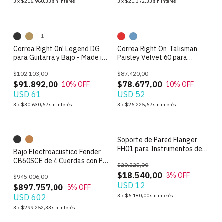
3
x
$205.960,33
sin interés
3
x
$21.372,33
sin interés
+1
t
Correa Right On! Legend DG
Correa Right On! Talisman
para Guitarra y Bajo - Made in
Paisley Velvet 60 para
Spain
Instrumento - Made in Spain
$102.103,00
$87.420,00
$91.892,00
$78.677,00
10
% OFF
10
% OFF
USD 61
USD 52
3
x
$30.630,67
sin interés
3
x
$26.225,67
sin interés
d
Soporte de Pared Flanger
FH01 para Instrumentos de
Bajo Electroacustico Fender
Cuerda
CB60SCE de 4 Cuerdas con Pre
$20.225,00
Fishman
$18.540,00
8
% OFF
$945.006,00
USD 12
$897.757,00
5
% OFF
USD 602
3
x
$6.180,00
sin interés
3
x
$299.252,33
sin interés