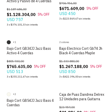
Activo y Pasivo de 4 Cuerdas
$706.956,00
$671.609,00
5
% OFF
$1.187.686,00
USD 450
$1.128.304,00
5
% OFF
USD 757
3
x
$223.869,67
sin interés
3
x
$376.101,33
sin interés
+1
2 colores
Bajo Cort GB34JJ Jazz Bass
Bajo Electrico Cort Gb74 Jh
Activo 4 Cuerdas
Black 4 Cuerdas Maple
$805.930,00
$1.333.880,00
$765.635,00
$1.267.188,00
5
% OFF
5
% OFF
USD 513
USD 850
3
x
$255.211,67
sin interés
3
x
$422.396,00
sin interés
Caja de Puas Dandrea Delrex
+2
12 Unidades para Guitarra
Bajo Cort GB54JJ Jazz Bass 4
Cuerdas
$23.959,00