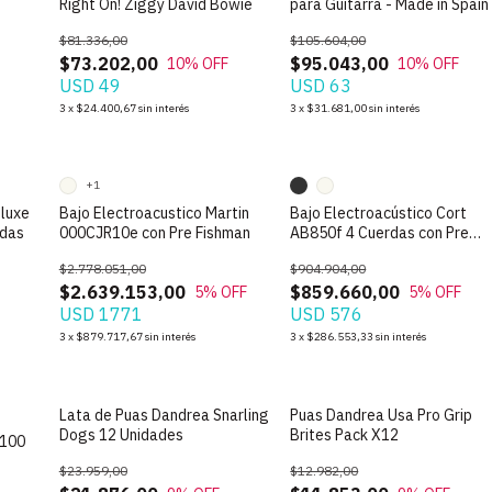
Right On! Ziggy David Bowie
para Guitarra - Made in Spain
$81.336,00
$105.604,00
$73.202,00
$95.043,00
10
% OFF
10
% OFF
USD 49
USD 63
3
x
$24.400,67
sin interés
3
x
$31.681,00
sin interés
+1
eluxe
Bajo Electroacustico Martin
Bajo Electroacústico Cort
rdas
000CJR10e con Pre Fishman
AB850f 4 Cuerdas con Pre
Fishman
$2.778.051,00
$904.904,00
$2.639.153,00
$859.660,00
5
% OFF
5
% OFF
USD 1771
USD 576
3
x
$879.717,67
sin interés
3
x
$286.553,33
sin interés
Lata de Puas Dandrea Snarling
Puas Dandrea Usa Pro Grip
Dogs 12 Unidades
Brites Pack X12
B100
$23.959,00
$12.982,00