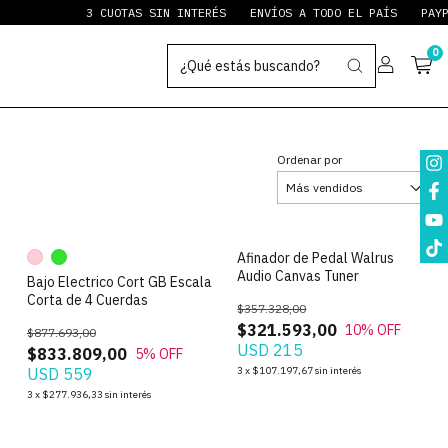
3 CUOTAS SIN INTERÉS
ENVÍOS A TODO EL PAÍS
PAYPAL ST
0
Ordenar por
Afinador de Pedal Walrus
Audio Canvas Tuner
Bajo Electrico Cort GB Escala
Corta de 4 Cuerdas
$357.328,00
$321.593,00
10
% OFF
$877.693,00
USD 215
$833.809,00
5
% OFF
USD 559
3
x
$107.197,67
sin interés
3
x
$277.936,33
sin interés