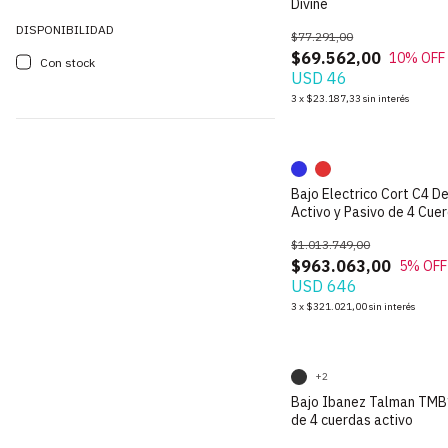
Divine
DISPONIBILIDAD
$77.291,00
$69.562,00
10
% OFF
Con stock
USD 46
3
x
$23.187,33
sin interés
Bajo Electrico Cort C4 D
Activo y Pasivo de 4 Cue
$1.013.749,00
$963.063,00
5
% OFF
USD 646
3
x
$321.021,00
sin interés
+2
Bajo Ibanez Talman TM
de 4 cuerdas activo