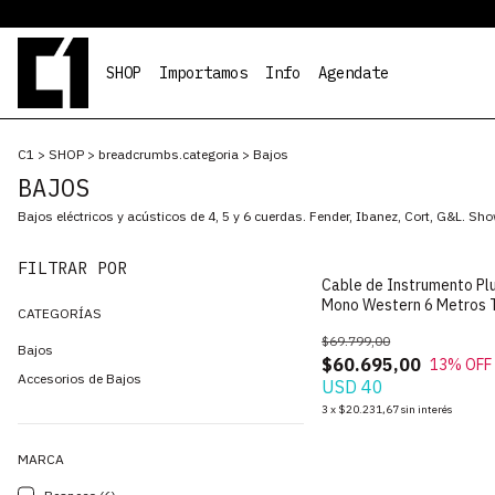
SHOP
Importamos
Info
Agendate
C1
>
SHOP
>
breadcrumbs.categoria
>
Bajos
BAJOS
Bajos eléctricos y acústicos de 4, 5 y 6 cuerdas. Fender, Ibanez, Cort, G&L. S
FILTRAR POR
Cable de Instrumento Pl
Mono Western 6 Metros T
CATEGORÍAS
$69.799,00
Bajos
$60.695,00
13
% OFF
Accesorios de Bajos
USD 40
3
x
$20.231,67
sin interés
MARCA