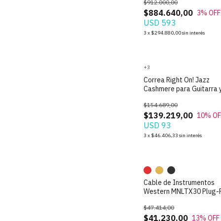
$912.000,00
$884.640,00
3
% OFF
USD 593
3
x
$294.880,00
sin interés
+3
Correa Right On! Jazz
Cashmere para Guitarra 
- Made In Spain
$154.689,00
$139.219,00
10
% OF
USD 93
3
x
$46.406,33
sin interés
Cable de Instrumentos
Western MNLTX30 Plug-
de 3m
$47.414,00
$41.230,00
13
% OFF