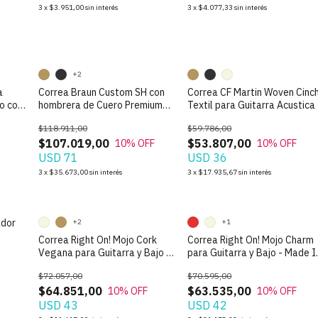
3
x
$3.951,00
sin interés
3
x
$4.077,33
sin interés
+2
a
Correa Braun Custom SH con
Correa CF Martin Woven Cinc
jo con
hombrera de Cuero Premium
Textil para Guitarra Acustica
para Guitarra Acustica
$118.911,00
$59.786,00
$107.019,00
$53.807,00
10
% OFF
10
% OFF
USD 71
USD 36
3
x
$35.673,00
sin interés
3
x
$17.935,67
sin interés
ador
+2
+1
Correa Right On! Mojo Cork
Correa Right On! Mojo Charm
Vegana para Guitarra y Bajo -
para Guitarra y Bajo - Made I
Made In Spain
Spain
$72.057,00
$70.595,00
$64.851,00
$63.535,00
10
% OFF
10
% OFF
USD 43
USD 42