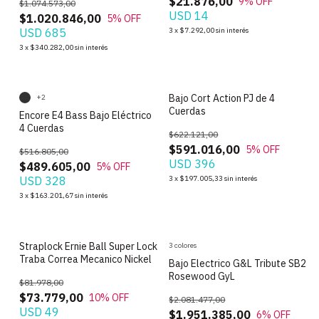
$21.876,00
9
% OFF
$1.074.573,00
USD 14
$1.020.846,00
5
% OFF
USD 685
3
x
$7.292,00
sin interés
3
x
$340.282,00
sin interés
Bajo Cort Action PJ de 4
+2
Cuerdas
Encore E4 Bass Bajo Eléctrico
4 Cuerdas
$622.121,00
$591.016,00
5
% OFF
$516.805,00
USD 396
$489.605,00
5
% OFF
USD 328
3
x
$197.005,33
sin interés
3
x
$163.201,67
sin interés
Straplock Ernie Ball Super Lock
3 colores
Traba Correa Mecanico Nickel
Bajo Electrico G&L Tribute SB2
Rosewood GyL
$81.978,00
$73.779,00
10
% OFF
$2.081.477,00
USD 49
$1.951.385,00
6
% OFF