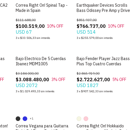
 CA2
Correa Right On! Spinal Tap -
Earthquaker Devices Scrolls
Made in Spain
Bass Odissey Pre Amp y Driv
$111.688,00
$851.937,00
$100.519,00
$766.737,00
10
% OFF
10
% OFF
USD 67
USD 514
3
x
$33.506,33
sin interés
3
x
$255.579,00
sin interés
das
Bajo Electrico De 5 Cuerdas
Bajo Fender Player Jazz Bass
Ibanez MDM1005
Plus Top Cuatro Cuerdas
$3.184.000,00
$2.865.919,00
$3.088.480,00
$2.722.627,00
FF
3
% OFF
5
% OFF
USD 2072
USD 1827
3
x
$1.029.493,33
sin interés
3
x
$907.542,33
sin interés
+1
hton!
Correa Vegana para Guitarra
Correa Right On! Hokkaido