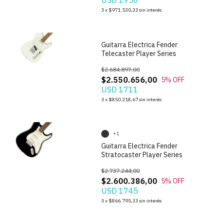
USD 1956
1
/
6
3
x
$971.530,33
sin interés
Guitarra Electrica Fender
Telecaster Player Series
$2.684.897,00
$2.550.656,00
5
% OFF
USD 1711
1
/
10
3
x
$850.218,67
sin interés
+1
Guitarra Electrica Fender
Stratocaster Player Series
$2.737.244,00
$2.600.386,00
5
% OFF
USD 1745
1
/
7
3
x
$866.795,33
sin interés