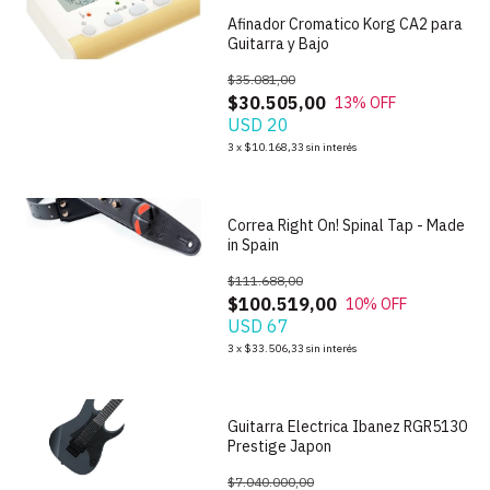
Afinador Cromatico Korg CA2 para
Guitarra y Bajo
$35.081,00
$30.505,00
13
% OFF
USD 20
1
/
5
3
x
$10.168,33
sin interés
Correa Right On! Spinal Tap - Made
in Spain
$111.688,00
$100.519,00
10
% OFF
USD 67
1
/
6
3
x
$33.506,33
sin interés
Guitarra Electrica Ibanez RGR5130
Prestige Japon
$7.040.000,00