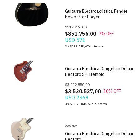
Guitarra Electroacústica Fender
Newporter Player
$917.276,00
$851.756,00
7
% OFF
USD 571
1
/
6
3
x
$283.918,67
sin interés
Guitarra Electrica Dangelico Deluxe
Bedford SH Tremolo
$3.922.850,00
$3.530.537,00
10
% OFF
USD 2369
1
/
10
3
x
$1.176.845,67
sin interés
2 colores
Guitarra Electrica Dangelico Deluxe
Bedford