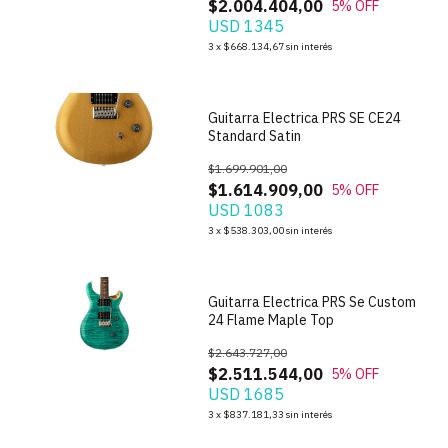
$2.004.404,00
5
% OFF
USD 1345
1
/
10
3
x
$668.134,67
sin interés
Guitarra Electrica PRS SE CE24
Standard Satin
$1.699.901,00
$1.614.909,00
5
% OFF
USD 1083
1
/
10
3
x
$538.303,00
sin interés
Guitarra Electrica PRS Se Custom
24 Flame Maple Top
$2.643.727,00
$2.511.544,00
5
% OFF
USD 1685
1
/
5
3
x
$837.181,33
sin interés