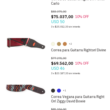
Carlo
$83.375,00
$75.037,00
10
% OFF
USD 50
1
/
9
3
x
$25.012,33
sin interés
+2
Correa para Guitarra Righton! Divine
$77.291,00
$69.562,00
10
% OFF
USD 46
1
/
9
3
x
$23.187,33
sin interés
+1
Correa Vegana para Guitarra Right
On! Ziggy David Bowie
$81.336,00