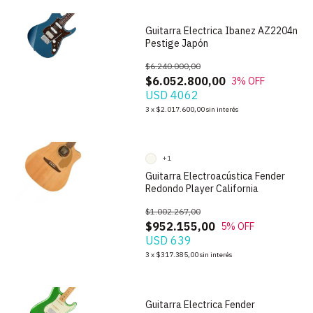
Guitarra Electrica Ibanez AZ2204n
Pestige Japón
$6.240.000,00
$6.052.800,00
3
% OFF
USD 4062
1
/
7
3
x
$2.017.600,00
sin interés
+1
Guitarra Electroacústica Fender
Redondo Player California
$1.002.267,00
$952.155,00
5
% OFF
USD 639
1
/
5
3
x
$317.385,00
sin interés
Guitarra Electrica Fender