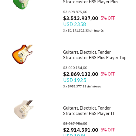
Stratocaster HSS Player Plus
$3.698.875,00
$3.513.937,00
5
% OFF
USD 2358
1
/
7
3
x
$1.171.312,33
sin interés
Guitarra Electrica Fender
Stratocaster HSS Plus Player Top
$3.020.134,00
$2.869.132,00
5
% OFF
USD 1925
1
/
6
3
x
$956.377,33
sin interés
Guitarra Electrica Fender
Stratocaster HSS Player II
$3.067.986,00
$2.914.591,00
5
% OFF