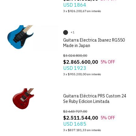
USD 1864
1
/
8
3
x
$926.200,67
sin interés
+1
Guitarra Electrica Ibanez RG550
Made in Japan
$3.024.800,00
$2.865.600,00
5
% OFF
USD 1923
1
/
9
3
x
$955.200,00
sin interés
Guitarra Eléctrica PRS Custom 24
Se Ruby Edicion Limitada
$2.643.727,00
$2.511.544,00
5
% OFF
USD 1685
1
/
10
3
x
$837.181,33
sin interés