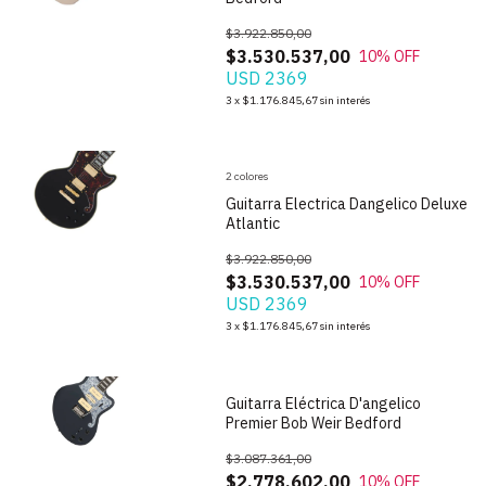
$3.922.850,00
$3.530.537,00
10
% OFF
USD 2369
1
/
10
3
x
$1.176.845,67
sin interés
2 colores
Guitarra Electrica Dangelico Deluxe
Atlantic
$3.922.850,00
$3.530.537,00
10
% OFF
USD 2369
1
/
5
3
x
$1.176.845,67
sin interés
Guitarra Eléctrica D'angelico
Premier Bob Weir Bedford
$3.087.361,00
$2.778.602,00
10
% OFF