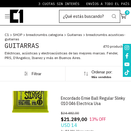
3 CUOTAS SIN INTERÉS
ENVÍOS A TODO EL PAÍS
PAYPAL S
0
C1
>
SHOP
>
breadcrumbs.categoria
>
Guitarras
>
breadcrumbs.acusticas-
guitarras
GUITARRAS
470 productos
Eléctricas, acústicas y electroacústicas de las mejores marcas. Fender,
PRS, D'Angelico, Ibanez y más en Buenos Aires.
Ordenar por:
Filtrar
1
/
5
Más vendidos
Encordado Ernie Ball Regular Slinky
010 046 Electrica Usa
$24.482,00
$21.289,00
13
% OFF
USD 14
1
/
6