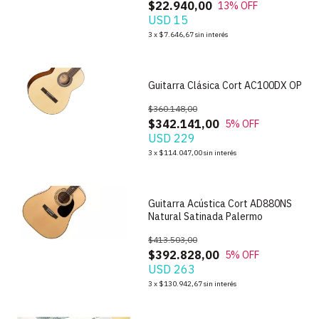
$22.940,00
13
% OFF
USD 15
3
x
$7.646,67
sin interés
1
/
7
Guitarra Clásica Cort AC100DX OP
$360.148,00
$342.141,00
5
% OFF
USD 229
1
/
7
3
x
$114.047,00
sin interés
Guitarra Acústica Cort AD880NS
Natural Satinada Palermo
$413.503,00
$392.828,00
5
% OFF
USD 263
1
/
5
3
x
$130.942,67
sin interés