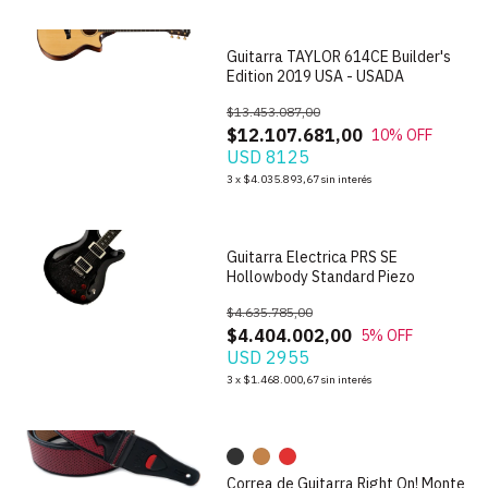
Guitarra TAYLOR 614CE Builder's
Edition 2019 USA - USADA
$13.453.087,00
$12.107.681,00
10
% OFF
USD 8125
1
/
4
3
x
$4.035.893,67
sin interés
Guitarra Electrica PRS SE
Hollowbody Standard Piezo
$4.635.785,00
$4.404.002,00
5
% OFF
USD 2955
1
/
9
3
x
$1.468.000,67
sin interés
Correa de Guitarra Right On! Monte