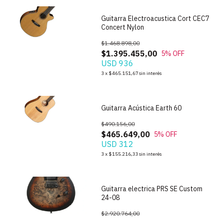
Guitarra Electroacustica Cort CEC7
Concert Nylon
$1.468.898,00
$1.395.455,00
5
% OFF
USD 936
3
x
$465.151,67
sin interés
1
/
10
Guitarra Acústica Earth 60
$490.156,00
$465.649,00
5
% OFF
USD 312
1
/
7
3
x
$155.216,33
sin interés
Guitarra electrica PRS SE Custom
24-08
$2.920.764,00