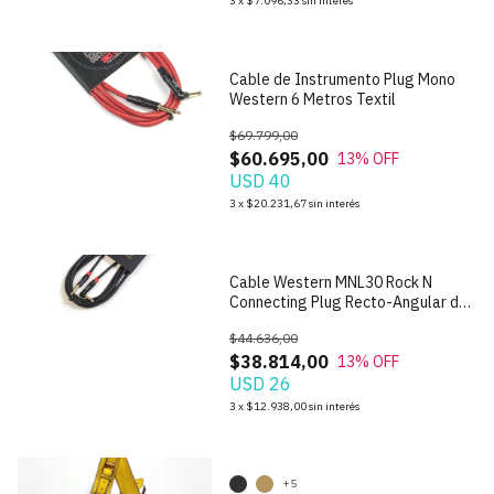
3
x
$7.096,33
sin interés
Cable de Instrumento Plug Mono
Western 6 Metros Textil
$69.799,00
$60.695,00
13
% OFF
USD 40
1
/
4
3
x
$20.231,67
sin interés
Cable Western MNL30 Rock N
Connecting Plug Recto-Angular de
3m
$44.636,00
$38.814,00
13
% OFF
USD 26
1
/
9
3
x
$12.938,00
sin interés
+5