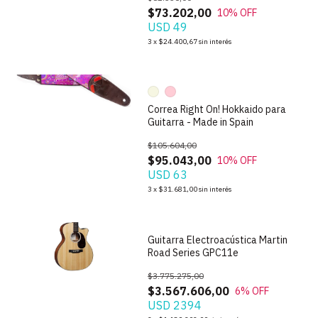
$73.202,00
10
% OFF
USD 49
1
/
7
3
x
$24.400,67
sin interés
Correa Right On! Hokkaido para
Guitarra - Made in Spain
$105.604,00
$95.043,00
10
% OFF
USD 63
1
/
5
3
x
$31.681,00
sin interés
Guitarra Electroacústica Martin
Road Series GPC11e
$3.775.275,00
$3.567.606,00
6
% OFF
USD 2394
1
/
9