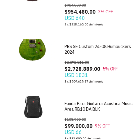
$984.000,00
$954.480,00
3
% OFF
USD 640
1
/
10
3
x
$318.160,00
sin interés
PRS SE Custom 24-08 Humbuckers
2024
$2.872.511,00
$2.728.889,00
5
% OFF
USD 1831
1
/
5
3
x
$909.629,67
sin interés
Funda Para Guitarra Acustica Music
Area RB10 DA BLK
$108.900,00
$99.000,00
9
% OFF
USD 66
1
/
3
3
x
$33.000,00
sin interés