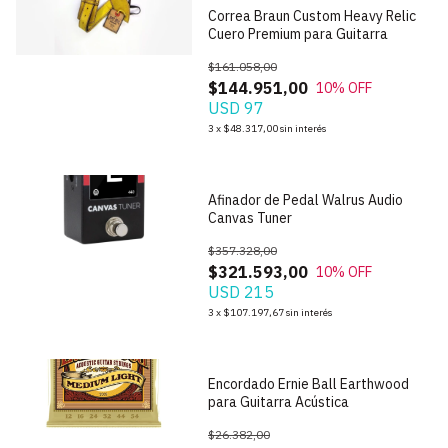
Correa Braun Custom Heavy Relic
Cuero Premium para Guitarra
$161.058,00
$144.951,00
10
% OFF
USD 97
1
/
9
3
x
$48.317,00
sin interés
Afinador de Pedal Walrus Audio
Canvas Tuner
$357.328,00
$321.593,00
10
% OFF
USD 215
1
/
5
3
x
$107.197,67
sin interés
Encordado Ernie Ball Earthwood
para Guitarra Acústica
$26.382,00