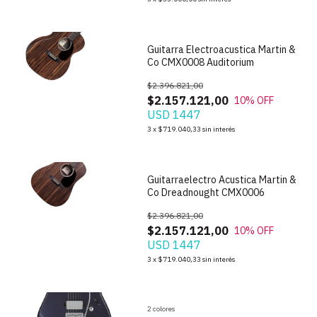
Guitarra Electroacustica Martin &
Co CMX0008 Auditorium
$2.396.821,00
$2.157.121,00
10
% OFF
USD 1447
1
/
3
3
x
$719.040,33
sin interés
Guitarraelectro Acustica Martin &
Co Dreadnought CMX0006
$2.396.821,00
$2.157.121,00
10
% OFF
USD 1447
1
/
10
3
x
$719.040,33
sin interés
2 colores