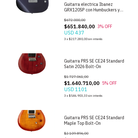
Guitarra electrica Ibanez
GRX120SP con Humbuckers y
Tremolo
$672.000,00
$651.840,00
3
% OFF
USD 437
1
/
10
3
x
$217.280,00
sin interés
Guitarra PRS SE CE24 Standard
Satin 2026 Bolt-On
$1.727.061,00
$1.640.710,00
5
% OFF
USD 1101
1
/
10
3
x
$546.903,33
sin interés
Guitarra PRS SE CE24 Standard
Maple Top Bolt-On
$2.109.896,00