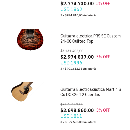
$2.774.730,00
5
% OFF
USD 1862
1
/
8
3
x
$924.910,00
sin interés
Guitarra electrica PRS SE Custom
24-08 Quilted Top
$3.131.402,00
$2.974.837,00
5
% OFF
USD 1996
1
/
5
3
x
$991.612,33
sin interés
Guitarra Electroacustica Martin &
Co DCX2e 12 Cuerdas
$2.840.901,00
$2.698.860,00
5
% OFF
USD 1811
1
/
5
3
x
$899.620,00
sin interés