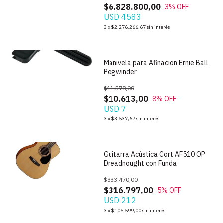
$6.828.800,00
3
% OFF
USD 4583
1
/
4
3
x
$2.276.266,67
sin interés
Manivela para Afinacion Ernie Ball
Pegwinder
$11.578,00
$10.613,00
8
% OFF
USD 7
1
/
5
3
x
$3.537,67
sin interés
Guitarra Acústica Cort AF510 OP
Dreadnought con Funda
$333.470,00
$316.797,00
5
% OFF
USD 212
1
/
10
3
x
$105.599,00
sin interés