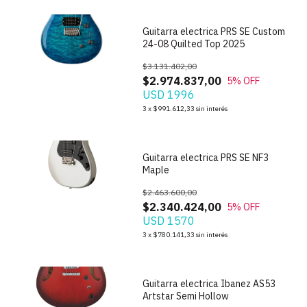
Guitarra electrica PRS SE Custom
24-08 Quilted Top 2025
$3.131.402,00
$2.974.837,00
5
% OFF
USD 1996
1
/
10
3
x
$991.612,33
sin interés
Guitarra electrica PRS SE NF3
Maple
$2.463.600,00
$2.340.424,00
5
% OFF
USD 1570
1
/
10
3
x
$780.141,33
sin interés
Guitarra electrica Ibanez AS53
Artstar Semi Hollow