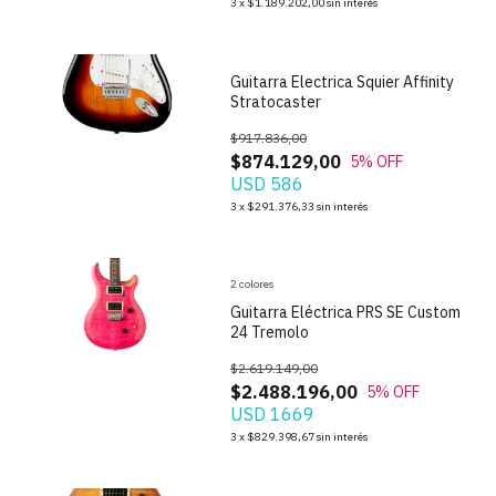
3
x
$1.189.202,00
sin interés
Guitarra Electrica Squier Affinity
Stratocaster
$917.836,00
$874.129,00
5
% OFF
USD 586
1
/
8
3
x
$291.376,33
sin interés
2 colores
Guitarra Eléctrica PRS SE Custom
24 Tremolo
$2.619.149,00
$2.488.196,00
5
% OFF
USD 1669
1
/
10
3
x
$829.398,67
sin interés