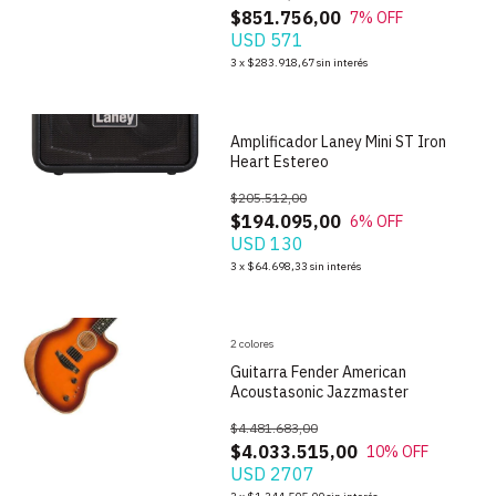
$851.756,00
7
% OFF
USD 571
1
/
7
3
x
$283.918,67
sin interés
Amplificador Laney Mini ST Iron
Heart Estereo
$205.512,00
$194.095,00
6
% OFF
USD 130
1
/
9
3
x
$64.698,33
sin interés
2 colores
Guitarra Fender American
Acoustasonic Jazzmaster
$4.481.683,00
$4.033.515,00
10
% OFF
USD 2707
1
/
10