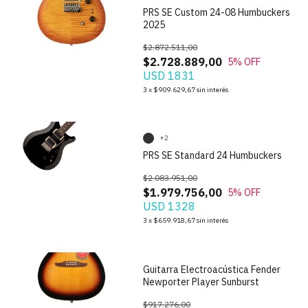
PRS SE Custom 24-08 Humbuckers
2025
$2.872.511,00
$2.728.889,00
5
% OFF
USD 1831
1
/
9
3
x
$909.629,67
sin interés
+2
PRS SE Standard 24 Humbuckers
$2.083.951,00
$1.979.756,00
5
% OFF
USD 1328
1
/
9
3
x
$659.918,67
sin interés
Guitarra Electroacústica Fender
Newporter Player Sunburst
$917.276,00