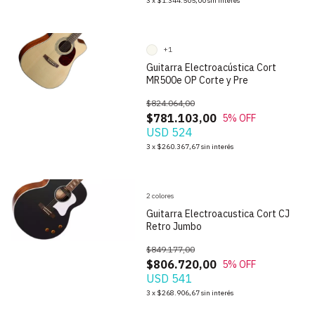
3
x
$1.344.505,00
sin interés
+1
Guitarra Electroacústica Cort
MR500e OP Corte y Pre
$824.064,00
$781.103,00
5
% OFF
USD 524
1
/
9
3
x
$260.367,67
sin interés
2 colores
Guitarra Electroacustica Cort CJ
Retro Jumbo
$849.177,00
$806.720,00
5
% OFF
USD 541
3
x
$268.906,67
sin interés