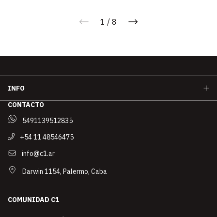
1
/
8
INFO
CONTACTO
5491139512835
+54 11 48546475
info@c1.ar
Darwin 1154, Palermo, Caba
COMUNIDAD C1