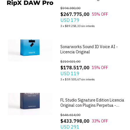
$594.380,00
$267.775,00
55
% OFF
USD 179
1
/
10
3
x
$89.258,33
sin interés
Sonarworks Sound ID Voice AI -
Licencia Original
$210.021,00
$178.517,00
15
% OFF
USD 119
1
/
9
3
x
$59.505,67
sin interés
FL Studio Signature Edition Licencia
Original con Plugins Perpetua -
2026
$646.614,00
$433.798,00
33
% OFF
USD 291