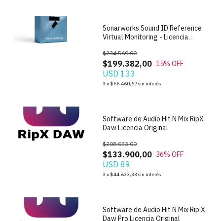
Sonarworks Sound ID Reference
Virtual Monitoring - Licencia
Original
$234.569,00
$199.382,00
15
% OFF
USD 133
1
/
4
3
x
$66.460,67
sin interés
Software de Audio Hit N Mix RipX
Daw Licencia Original
$208.033,00
$133.900,00
36
% OFF
USD 89
1
/
4
3
x
$44.633,33
sin interés
Software de Audio Hit N Mix Rip X
Daw Pro Licencia Original