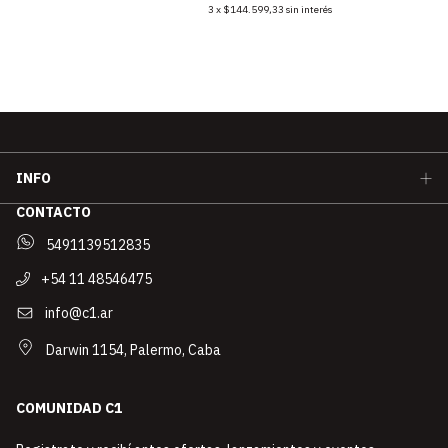
3
x
$144.599,33
sin interés
INFO
CONTACTO
5491139512835
+54 11 48546475
info@c1.ar
Darwin 1154, Palermo, Caba
COMUNIDAD C1