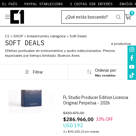
EL PAÍS
PAYPAL STABLECOINS
3 CUOTAS SIN INTERÉS
ENVÍOS A
0
C1
>
SHOP
>
breadcrumbs.categoria
>
Soft Deals
SOFT DEALS
6 productos
Ofertas puntuales en instrumentos y audio seleccionados. Precios
especiales por tiempo limitado. Buenos Aires.
Ordenar por:
Filtrar
1
/
9
Más vendidos
FL Studio Producer Edition Licencia
Original Perpetua - 2026
$430.475,00
$286.966,00
33
% OFF
USD 192
1
/
8
3
x
$95.655,33
sin interés