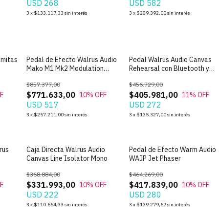
USD 268
USD 582
3
x
$133.117,33
sin interés
3
x
$289.392,00
sin interés
umitas
Pedal de Efecto Walrus Audio
Pedal Walrus Audio Canvas
Mako M1 Mk2 Modulation
Rehearsal con Bluetooth y
Machine USA
Metronomo
$857.377,00
$456.729,00
$771.633,00
$405.981,00
F
10
% OFF
11
% OFF
USD 517
USD 272
3
x
$257.211,00
sin interés
3
x
$135.327,00
sin interés
rus
Caja Directa Walrus Audio
Pedal de Efecto Warm Audio
Canvas Line Isolator Mono
WAJP Jet Phaser
$368.884,00
$464.269,00
$331.993,00
$417.839,00
F
10
% OFF
10
% OFF
USD 222
USD 280
3
x
$110.664,33
sin interés
3
x
$139.279,67
sin interés