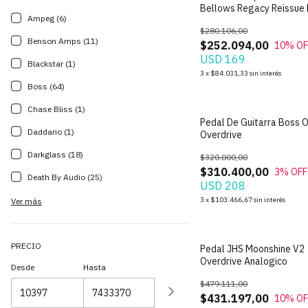
Bellows Regacy Reissue 
Ampeg (6)
Driver
$280.106,00
Benson Amps (11)
$252.094,00
10
% OF
USD 169
Blackstar (1)
3
x
$84.031,33
sin interés
Boss (64)
Chase Bliss (1)
Pedal De Guitarra Boss 
Daddario (1)
Overdrive
Darkglass (18)
$320.000,00
$310.400,00
3
% OFF
Death By Audio (25)
USD 208
3
x
$103.466,67
sin interés
Ver más
PRECIO
Pedal JHS Moonshine V2
Overdrive Analogico
Desde
Hasta
$479.111,00
$431.197,00
10
% OF