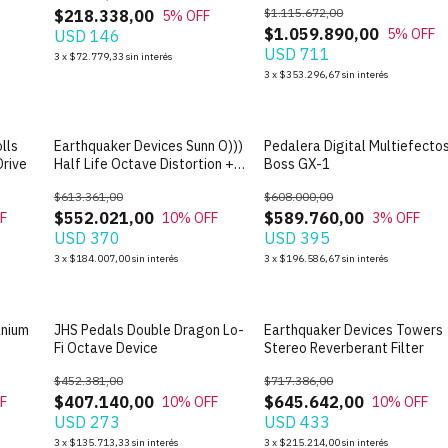
$1.115.672,00
$218.338,00
5
% OFF
$1.059.890,00
5
% OFF
USD 146
USD 711
3
x
$72.779,33
sin interés
3
x
$353.296,67
sin interés
lls
Earthquaker Devices Sunn O)))
Pedalera Digital Multiefecto
Drive
Half Life Octave Distortion +
Boss GX-1
Booster
$613.361,00
$608.000,00
$552.021,00
$589.760,00
F
10
% OFF
3
% OFF
USD 370
USD 395
3
x
$184.007,00
sin interés
3
x
$196.586,67
sin interés
anium
JHS Pedals Double Dragon Lo-
Earthquaker Devices Towers
Fi Octave Device
Stereo Reverberant Filter
$452.381,00
$717.386,00
$407.140,00
$645.642,00
F
10
% OFF
10
% OFF
USD 273
USD 433
3
x
$135.713,33
sin interés
3
x
$215.214,00
sin interés