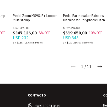
eamp
Pedal Zoom MS90LP+ Looper
Pedal Earthquaker Rainbow
Multistomp
Machine V2 Polyphonic Pitch
Shifter
$365.395,00
$577.394,00
$347.126,00
$519.650,00
OFF
5
% OFF
10
% OFF
USD 232
USD 348
3
x
$115.708,67
sin interés
3
x
$173.216,67
sin interés
1
/
11
CONTACTO
C
Re
5491139512835