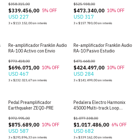
$358.315,00
$525.938,00
$339.456,00
$473.340,00
5
% OFF
10
% OFF
USD 227
USD 317
3
x
$113.152,00
sin interés
3
x
$157.780,00
sin interés
s
Re-amplificador Franklin Audio
Re-amplificador Franklin Audio
RA-100 Activo con Envio
RA-10 Pasivo Estudio
$773.418,00
$471.668,00
$696.071,00
$424.497,00
10
% OFF
10
% OFF
USD 467
USD 284
3
x
$232.023,67
sin interés
3
x
$141.499,00
sin interés
Pedal Preamplificador
Pedalera Electro Harmonix
Earthquaker ZEQD-PRE
45000 Multi-track Loop
Recorder (Usado)
$972.995,00
$1.077.338,00
$875.689,00
$1.017.486,00
10
% OFF
6
% OFF
USD 587
USD 682
3
x
$291.896,33
sin interés
3
x
$339.162,00
sin interés