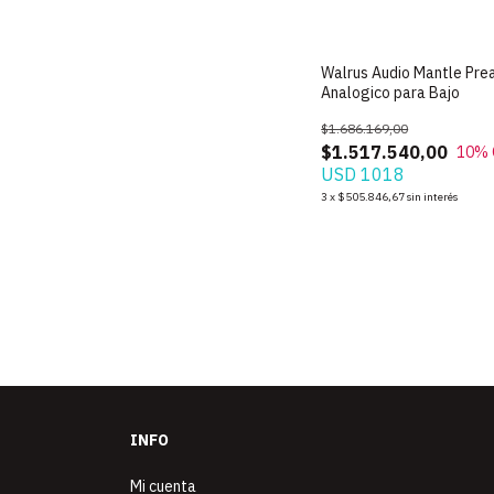
Walrus Audio Mantle Pr
Analogico para Bajo
$1.686.169,00
$1.517.540,00
10
% 
USD 1018
3
x
$505.846,67
sin interés
INFO
Mi cuenta