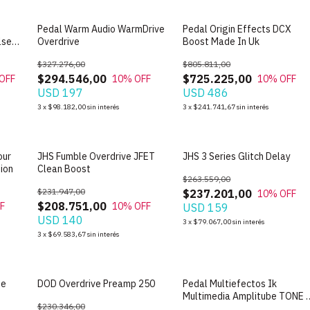
Pedal Warm Audio WarmDrive
Pedal Origin Effects DCX
lse
Overdrive
Boost Made In Uk
$327.276,00
$805.811,00
$294.546,00
$725.225,00
OFF
10
% OFF
10
% OFF
USD 197
USD 486
3
x
$98.182,00
sin interés
3
x
$241.741,67
sin interés
our
JHS Fumble Overdrive JFET
JHS 3 Series Glitch Delay
ion
Clean Boost
$263.559,00
$231.947,00
$237.201,00
10
% OFF
$208.751,00
F
10
% OFF
USD 159
USD 140
3
x
$79.067,00
sin interés
3
x
$69.583,67
sin interés
te
DOD Overdrive Preamp 250
Pedal Multiefectos Ik
Multimedia Amplitube TONE 
$230.346,00
BASS