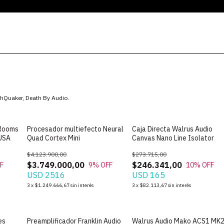
thQuaker, Death By Audio.
Rooms
Procesador multiefecto Neural
Caja Directa Walrus Audio
 USA
Quad Cortex Mini
Canvas Nano Line Isolator
$4.123.900,00
$273.715,00
$3.749.000,00
$246.341,00
F
9
% OFF
10
% OFF
USD 2516
USD 165
3
x
$1.249.666,67
sin interés
3
x
$82.113,67
sin interés
es
Preamplificador Franklin Audio
Walrus Audio Mako ACS1 MK