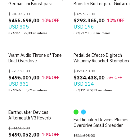
Germanium Boost para
Booster Buffer para Guitarra
Guitarra USA
Electrica
$506.336,00
$325.963,00
$455.698,00
$293.365,00
10
% OFF
10
% OFF
USD 305
USD 196
3
x
$151.899,33
sin interés
3
x
$97.788,33
sin interés
Warm Audio Throne of Tone
Pedal de Efecto Digitech
Dual Overdrive
Whammy Ricochet Stompbox
$551.123,00
$352.040,00
$496.007,00
$334.438,00
10
% OFF
5
% OFF
USD 332
USD 224
3
x
$165.335,67
sin interés
3
x
$111.479,33
sin interés
Earthquaker Devices
Afterneath V3 Reverb
Earthquaker Devices Plumes
Overdrive Small Shredder
$544.506,00
$490.052,00
10
% OFF
$311.698,00