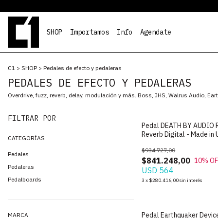
SHOP
Importamos
Info
Agendate
C1
>
SHOP
>
Pedales de efecto y pedaleras
PEDALES DE EFECTO Y PEDALERAS
Overdrive, fuzz, reverb, delay, modulación y más. Boss, JHS, Walrus Audio, Ear
FILTRAR POR
Pedal DEATH BY AUDIO 
Reverb Digital - Made in
CATEGORÍAS
$934.727,00
Pedales
$841.248,00
10
% OF
Pedaleras
USD 564
Pedalboards
3
x
$280.416,00
sin interés
Pedal Earthquaker Devic
MARCA