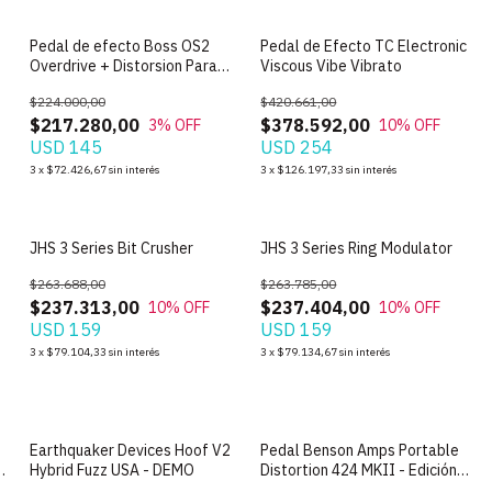
Pedal de efecto Boss OS2
Pedal de Efecto TC Electronic
Overdrive + Distorsion Para
Viscous Vibe Vibrato
Guitarra
$224.000,00
$420.661,00
$217.280,00
$378.592,00
3
% OFF
10
% OFF
USD 145
USD 254
3
x
$72.426,67
sin interés
3
x
$126.197,33
sin interés
JHS 3 Series Bit Crusher
JHS 3 Series Ring Modulator
$263.688,00
$263.785,00
$237.313,00
$237.404,00
10
% OFF
10
% OFF
USD 159
USD 159
3
x
$79.104,33
sin interés
3
x
$79.134,67
sin interés
Earthquaker Devices Hoof V2
Pedal Benson Amps Portable
X
Hybrid Fuzz USA - DEMO
Distortion 424 MKII - Edición
Limitada