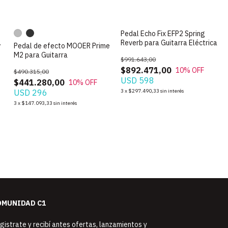
Pedal Echo Fix EFP2 Spring
Reverb para Guitarra Eléctrica
Pedal de efecto MOOER Prime
M2 para Guitarra
$991.643,00
$892.471,00
10
% OFF
$490.315,00
USD 598
$441.280,00
10
% OFF
USD 296
3
x
$297.490,33
sin interés
3
x
$147.093,33
sin interés
OMUNIDAD C1
gistrate y recibí antes ofertas, lanzamientos y