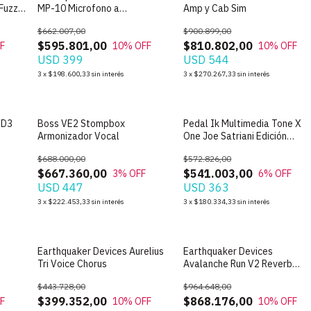
Fuzz
MP-10 Microfono a
Amp y Cab Sim
Instrumento
$662.007,00
$900.899,00
$595.801,00
$810.802,00
F
10
% OFF
10
% OFF
USD 399
USD 544
3
x
$198.600,33
sin interés
3
x
$270.267,33
sin interés
OD3
Boss VE2 Stompbox
Pedal Ik Multimedia Tone X
Armonizador Vocal
One Joe Satriani Edición
Limitada
$688.000,00
$572.826,00
$667.360,00
$541.003,00
3
% OFF
6
% OFF
USD 447
USD 363
3
x
$222.453,33
sin interés
3
x
$180.334,33
sin interés
Earthquaker Devices Aurelius
Earthquaker Devices
Tri Voice Chorus
Avalanche Run V2 Reverb
Delay
$443.728,00
$964.648,00
$399.352,00
$868.176,00
F
10
% OFF
10
% OFF