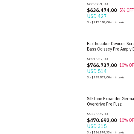
$669.791,00
$636.474,00
5
% OFF
USD 427
3
x
$212.158,00
sin interés
Earthquaker Devices Scro
Bass Odissey Pre Amp y 
$851.937,00
$766.737,00
10
% OF
USD 514
3
x
$255.579,00
sin interés
Silktone Expander Germ
Overdrive Pre Fuzz
$522.996,00
$470.692,00
10
% OF
USD 315
3
x
$156.897,33
sin interés