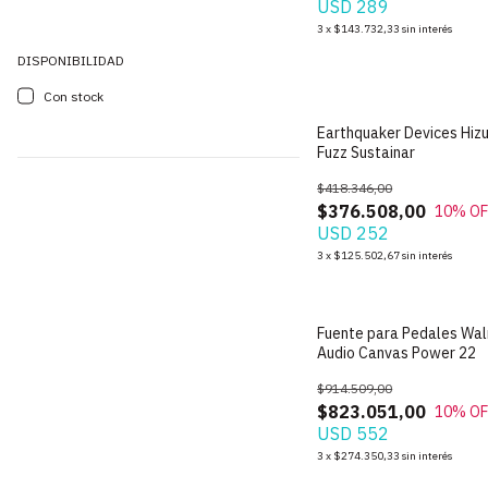
USD 289
3
x
$143.732,33
sin interés
DISPONIBILIDAD
Con stock
Earthquaker Devices Hiz
Fuzz Sustainar
$418.346,00
$376.508,00
10
% OF
USD 252
3
x
$125.502,67
sin interés
Fuente para Pedales Wal
Audio Canvas Power 22
$914.509,00
$823.051,00
10
% OF
USD 552
3
x
$274.350,33
sin interés