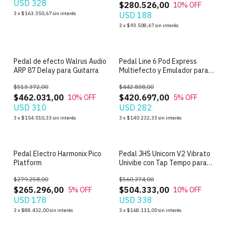
USD 328
$280.526,00
10
% OFF
3
x
$163.350,67
sin interés
USD 188
3
x
$93.508,67
sin interés
Pedal de efecto Walrus Audio
Pedal Line 6 Pod Express
ARP 87 Delay para Guitarra
Multiefecto y Emulador para
Guitarra
$513.372,00
$442.838,00
$462.031,00
$420.697,00
10
% OFF
5
% OFF
USD 310
USD 282
3
x
$154.010,33
sin interés
3
x
$140.232,33
sin interés
Pedal Electro Harmonix Pico
Pedal JHS Unicorn V2 Vibrato
Platform
Univibe con Tap Tempo para
Guitarra Electrica
$279.258,00
$560.374,00
$265.296,00
$504.333,00
5
% OFF
10
% OFF
USD 178
USD 338
3
x
$88.432,00
sin interés
3
x
$168.111,00
sin interés