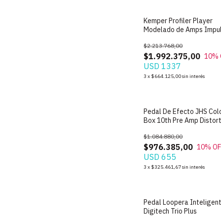
Kemper Profiler Player
Modelado de Amps Impu
Response
$2.213.768,00
$1.992.375,00
10
% 
USD 1337
3
x
$664.125,00
sin interés
Pedal De Efecto JHS Col
Box 10th Pre Amp Distort
$1.084.880,00
$976.385,00
10
% OF
USD 655
3
x
$325.461,67
sin interés
Pedal Loopera Inteligen
Digitech Trio Plus