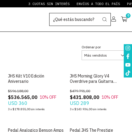
3 CUOTAS SIN INTERÉS
ENVÍOS A TODO EL PAÍS
PAYPAL 
0
Ordenar por
JHS Kilt V10 Edición
JHS Morning Glory V4
Aniversario
Overdrive para Guitarra
Electrica
$596.188,00
$479.791,00
$536.565,00
$431.808,00
10
% OFF
10
% OFF
USD 360
USD 289
3
x
$178.855,00
sin interés
3
x
$143.936,00
sin interés
2
Pedal Analogico Benson Amps
Pedal JHS The Prestige