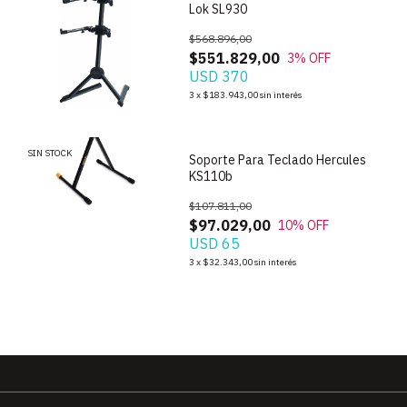
Lok SL930
$568.896,00
$551.829,00
3
% OFF
USD 370
1
/
5
3
x
$183.943,00
sin interés
SIN STOCK
Soporte Para Teclado Hercules
KS110b
$107.811,00
$97.029,00
10
% OFF
USD 65
3
x
$32.343,00
sin interés