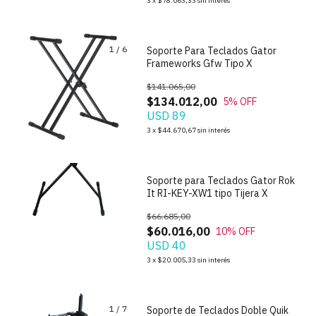
3
x
$78.063,33
sin interés
1
/
6
Soporte Para Teclados Gator
Frameworks Gfw Tipo X
$141.065,00
$134.012,00
5
% OFF
USD 89
1
/
3
3
x
$44.670,67
sin interés
Soporte para Teclados Gator Rok
It RI-KEY-XW1 tipo Tijera X
$66.685,00
$60.016,00
10
% OFF
USD 40
3
x
$20.005,33
sin interés
1
/
7
Soporte de Teclados Doble Quik