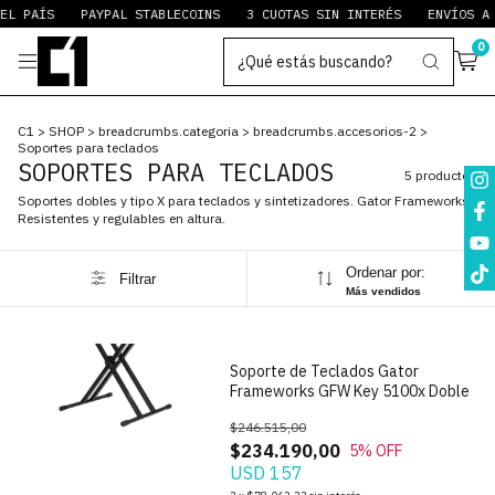
EL PAÍS
PAYPAL STABLECOINS
3 CUOTAS SIN INTERÉS
ENVÍOS A 
0
C1
>
SHOP
>
breadcrumbs.categoria
>
breadcrumbs.accesorios-2
>
Soportes para teclados
SOPORTES PARA TECLADOS
5 productos
Soportes dobles y tipo X para teclados y sintetizadores. Gator Frameworks.
Resistentes y regulables en altura.
Ordenar por:
Filtrar
1
/
7
Más vendidos
Soporte de Teclados Gator
Frameworks GFW Key 5100x Doble
$246.515,00
$234.190,00
5
% OFF
USD 157