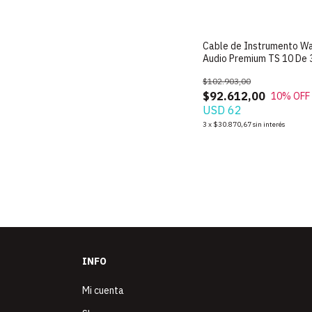
Cable de Instrumento W
Audio Premium TS 10 De 
Metros
$102.903,00
$92.612,00
10
% OFF
USD 62
3
x
$30.870,67
sin interés
INFO
Mi cuenta