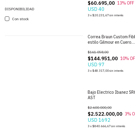
$60.695,00
13
% OFF
USD 40
DISPONIBILIDAD
3
x
$20.231,67
sin interés
Con stock
Correa Braun Custom Fib
estilo Gilmour en Cuero
Premium para Guitarra
$161.058,00
$144.951,00
10
% OF
USD 97
3
x
$48.317,00
sin interés
Bajo Electrico Ibanez S
AST
$2.600.000,00
$2.522.000,00
3
% O
USD 1692
3
x
$840.666,67
sin interés