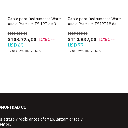
o
Cable para Instrumento Warm
Cable para Instrumento Warm
Audio Premium TS 1RT de 3
Audio Premium TS1RT18 de
Metros
5.5m
$115.250,00
$127.598,00
$103.725,00
$114.837,00
10
% OFF
10
% OFF
USD 69
USD 77
3
x
$34.575,00
sin interés
3
x
$38.279,00
sin interés
OMUNIDAD C1
gistrate y recibí antes ofertas, lanzamientos y
entos.