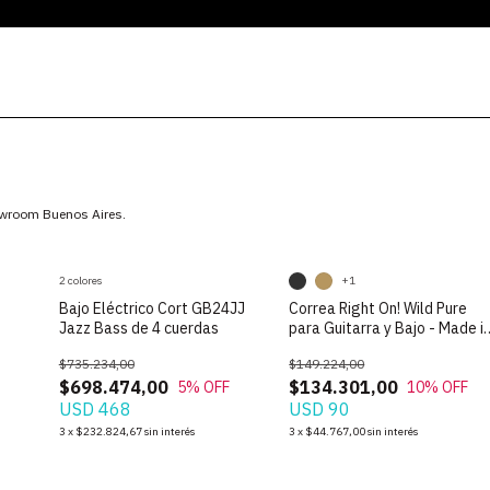
howroom Buenos Aires.
2 colores
+1
Bajo Eléctrico Cort GB24JJ
Correa Right On! Wild Pure
Jazz Bass de 4 cuerdas
para Guitarra y Bajo - Made i
Spain
$735.234,00
$149.224,00
$698.474,00
$134.301,00
5
% OFF
10
% OFF
USD 468
USD 90
3
x
$232.824,67
sin interés
3
x
$44.767,00
sin interés