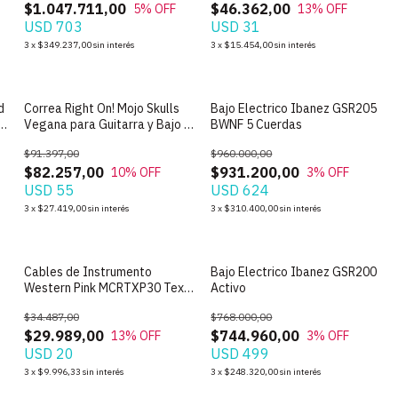
$1.047.711,00
$46.362,00
5
% OFF
13
% OFF
USD 703
USD 31
3
x
$349.237,00
sin interés
3
x
$15.454,00
sin interés
d
Correa Right On! Mojo Skulls
Bajo Electrico Ibanez GSR205
n
Vegana para Guitarra y Bajo -
BWNF 5 Cuerdas
Made In Spain
$91.397,00
$960.000,00
$82.257,00
$931.200,00
10
% OFF
3
% OFF
USD 55
USD 624
3
x
$27.419,00
sin interés
3
x
$310.400,00
sin interés
Cables de Instrumento
Bajo Electrico Ibanez GSR200
Western Pink MCRTXP30 Textil
Activo
recto-recto de 3m
$34.487,00
$768.000,00
$29.989,00
$744.960,00
13
% OFF
3
% OFF
USD 20
USD 499
3
x
$9.996,33
sin interés
3
x
$248.320,00
sin interés