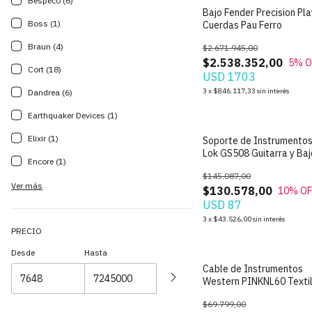
Bespeco (6)
Bajo Fender Precision Pla
Boss (1)
Cuerdas Pau Ferro
Braun (4)
$2.671.945,00
$2.538.352,00
5
% O
Cort (18)
USD 1703
3
x
$846.117,33
sin interés
Dandrea (6)
Earthquaker Devices (1)
Elixir (1)
Soporte de Instrumentos
Lok GS508 Guitarra y Baj
Encore (1)
$145.087,00
Ver más
$130.578,00
10
% OF
USD 87
3
x
$43.526,00
sin interés
PRECIO
Desde
Hasta
Cable de Instrumentos
Western PINKNL60 Texti
Plug-Plug 6m
$69.799,00