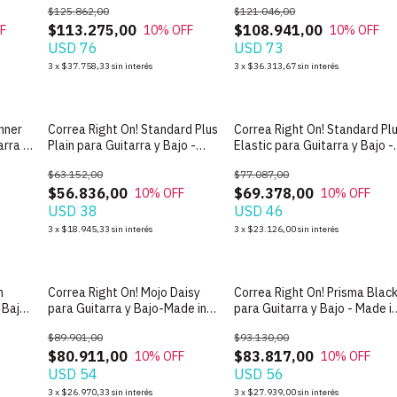
$125.862,00
$121.046,00
$113.275,00
$108.941,00
F
10
% OFF
10
% OFF
USD 76
USD 73
3
x
$37.758,33
sin interés
3
x
$36.313,67
sin interés
nner
Correa Right On! Standard Plus
Correa Right On! Standard Pl
arra y
Plain para Guitarra y Bajo -
Elastic para Guitarra y Bajo -
Made in Spain
Made in Spain
$63.152,00
$77.087,00
$56.836,00
$69.378,00
10
% OFF
10
% OFF
USD 38
USD 46
3
x
$18.945,33
sin interés
3
x
$23.126,00
sin interés
n
Correa Right On! Mojo Daisy
Correa Right On! Prisma Blac
 Bajo-
para Guitarra y Bajo-Made in
para Guitarra y Bajo - Made i
Spain
Spain
$89.901,00
$93.130,00
$80.911,00
$83.817,00
10
% OFF
10
% OFF
USD 54
USD 56
3
x
$26.970,33
sin interés
3
x
$27.939,00
sin interés