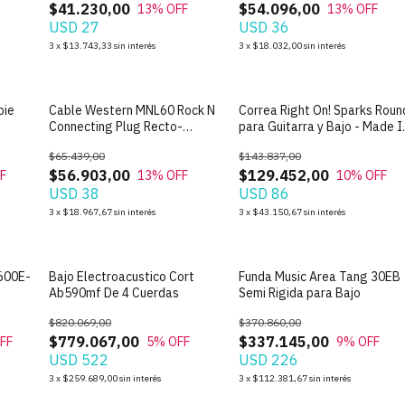
$41.230,00
$54.096,00
13
% OFF
13
% OFF
USD 27
USD 36
3
x
$13.743,33
sin interés
3
x
$18.032,00
sin interés
bie
Cable Western MNL60 Rock N
Correa Right On! Sparks Roun
Connecting Plug Recto-
para Guitarra y Bajo - Made I
Angular de 6m
Spain
$65.439,00
$143.837,00
$56.903,00
$129.452,00
F
13
% OFF
10
% OFF
USD 38
USD 86
3
x
$18.967,67
sin interés
3
x
$43.150,67
sin interés
R600E-
Bajo Electroacustico Cort
Funda Music Area Tang 30EB
Ab590mf De 4 Cuerdas
Semi Rigida para Bajo
$820.069,00
$370.860,00
$779.067,00
$337.145,00
FF
5
% OFF
9
% OFF
USD 522
USD 226
3
x
$259.689,00
sin interés
3
x
$112.381,67
sin interés