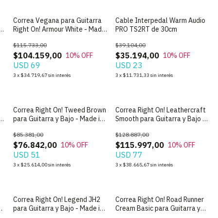
Correa Vegana para Guitarra
Cable Interpedal Warm Audio
a
Right On! Armour White - Made
PRO TS2RT de 30cm
in Spain
$115.733,00
$39.104,00
$104.159,00
$35.194,00
10
% OFF
10
% OFF
USD 69
USD 23
3
x
$34.719,67
sin interés
3
x
$11.731,33
sin interés
Correa Right On! Tweed Brown
Correa Right On! Leathercraft
-
para Guitarra y Bajo - Made in
Smooth para Guitarra y Bajo -
Spain
Made in Spain
$85.381,00
$128.887,00
$76.842,00
$115.997,00
10
% OFF
10
% OFF
USD 51
USD 77
3
x
$25.614,00
sin interés
3
x
$38.665,67
sin interés
Correa Right On! Legend JH2
Correa Right On! Road Runner
n
para Guitarra y Bajo - Made in
Cream Basic para Guitarra y
Spain
Bajo - Made in Spain