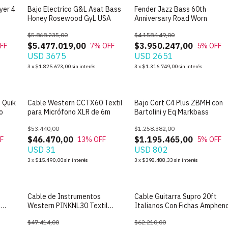
yer 4
Bajo Electrico G&L Asat Bass
Fender Jazz Bass 60th
Honey Rosewood GyL USA
Anniversary Road Worn
$5.868.235,00
$4.158.149,00
$5.477.019,00
$3.950.247,00
FF
7
% OFF
5
% OFF
USD 3675
USD 2651
3
x
$1.825.673,00
sin interés
3
x
$1.316.749,00
sin interés
 Quik
Cable Western CCTX60 Textil
Bajo Cort C4 Plus ZBMH con
o
para Micrófono XLR de 6m
Bartolini y Eq Markbass
$53.440,00
$1.258.382,00
$46.470,00
$1.195.465,00
F
13
% OFF
5
% OFF
USD 31
USD 802
3
x
$15.490,00
sin interés
3
x
$398.488,33
sin interés
Cable de Instrumentos
Cable Guitarra Supro 20ft
l
Western PINKNL30 Textil
Italianos Con Fichas Amphen
Plug-Plug 3m
$47.414,00
$62.210,00