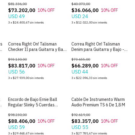
$81.336,00
$40.073,00
$73.202,00
$36.066,00
10
% OFF
10
% OFF
USD 49
USD 24
3
x
$24.400,67
sin interés
3
x
$12.022,00
sin interés
us
Correa Right On! Talisman
Correa Right On! Talisman
Checker II para Guitarra y Bajo
Denim para Guitarra y Bajo -
- Made in Spain
Made in Spain
$93.130,00
$73.655,00
$83.817,00
$66.289,00
10
% OFF
10
% OFF
USD 56
USD 44
3
x
$27.939,00
sin interés
3
x
$22.096,33
sin interés
k
Encordo de Bajo Ernie Ball
Cable De Instrumento Warm
n
Regular Slinky 5 Cuerdas
Audio Premium TS 6 De 1,8 M
Calibre 45-130
$98.230,00
$92.619,00
$88.406,00
$83.357,00
10
% OFF
10
% OFF
USD 59
USD 55
3
x
$29.468,67
sin interés
3
x
$27.785,67
sin interés