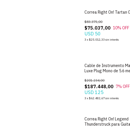
Correa Right On! Tartan 
$83.375,00
$75.037,00
10
% OFF
USD 50
3
x
$25.012,33
sin interés
Cable de Instrumento Ma
Luxe Plug Mono de 5.6 m
$201.234,00
$187.448,00
7
% OFF
USD 125
3
x
$62.482,67
sin interés
Correa Right On! Legend
Thunderstruck para Guita
Bajo - Made in Spain