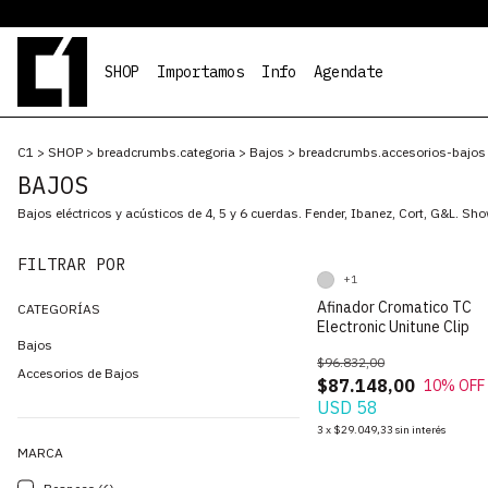
SHOP
Importamos
Info
Agendate
C1
>
SHOP
>
breadcrumbs.categoria
>
Bajos
>
breadcrumbs.accesorios-bajos
BAJOS
Bajos eléctricos y acústicos de 4, 5 y 6 cuerdas. Fender, Ibanez, Cort, G&L. S
FILTRAR POR
+1
Afinador Cromatico TC
CATEGORÍAS
Electronic Unitune Clip
Bajos
$96.832,00
Accesorios de Bajos
$87.148,00
10
% OFF
USD 58
3
x
$29.049,33
sin interés
MARCA