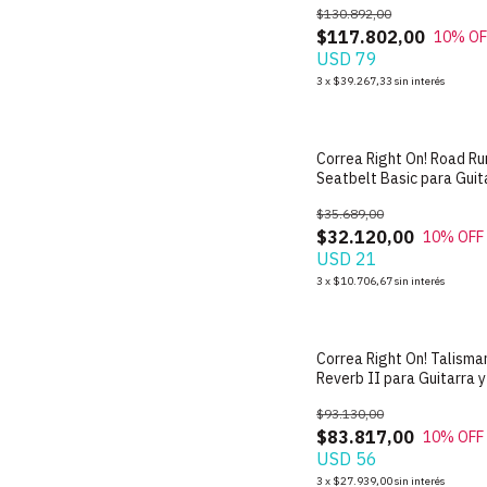
$130.892,00
$117.802,00
10
% OF
USD 79
3
x
$39.267,33
sin interés
Correa Right On! Road Ru
Seatbelt Basic para Guit
Bajo - Made in Spain
$35.689,00
$32.120,00
10
% OFF
USD 21
3
x
$10.706,67
sin interés
Correa Right On! Talisma
Reverb II para Guitarra y
Made in Spain
$93.130,00
$83.817,00
10
% OFF
USD 56
3
x
$27.939,00
sin interés