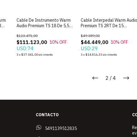
arm
Cable De Instrumento Warm
Cable Interpedal Warm Audi
3
Audio Premium TS 18 De 5,5
Premium TS 2RT De 15
Metros
Centimetros
$123.471,00
$49.389,00
$111.123,00
$44.449,00
10
% OFF
10
% OFF
USD 74
USD 29
3
x
$37.041,00
sin interés
3
x
$14.816,33
sin interés
2
/
4
CONTACTO
C
Re
5491139512835
ev