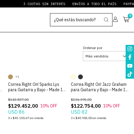
3 CUOTAS SIN INTERÉS
ENVÍOS A TODO EL PAÍS
PAYPAL STAB
0
Ordenar por
+1
Correa Right On! Sparks Lys
Correa Right On! Jazz Graham
n
para Guitarra y Bajo - Made In
para Guitarra y Bajo - Made In
Spain
Spain
$143.837,00
$136.395,00
$129.452,00
$122.754,00
10
% OFF
10
% OFF
USD 86
USD 82
3
x
$43.150,67
sin interés
3
x
$40.918,00
sin interés