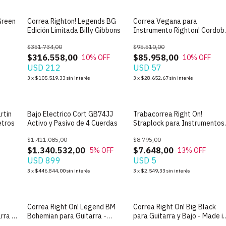
Green
Correa Righton! Legends BG
Correa Vegana para
Edición Limitada Billy Gibbons
Instrumento Righton! Cordob
Negra
$351.734,00
$95.510,00
$316.558,00
$85.958,00
10
% OFF
10
% OFF
USD 212
USD 57
3
x
$105.519,33
sin interés
3
x
$28.652,67
sin interés
rtin
Bajo Electrico Cort GB74JJ
Trabacorrea Right On!
etros
Activo y Pasivo de 4 Cuerdas
Straplock para Instrumentos 
Made in Spain
$1.411.085,00
$8.795,00
$1.340.532,00
$7.648,00
5
% OFF
13
% OFF
USD 899
USD 5
3
x
$446.844,00
sin interés
3
x
$2.549,33
sin interés
Correa Right On! Legend BM
Correa Right On! Big Black
rra y
Bohemian para Guitarra -
para Guitarra y Bajo - Made i
Made in Spain
Spain