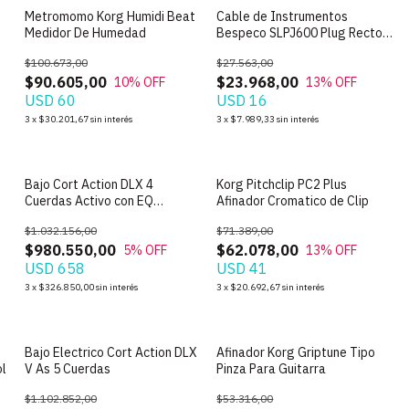
Metromomo Korg Humidi Beat
Cable de Instrumentos
Medidor De Humedad
Bespeco SLPJ600 Plug Recto
Angular de 6m
$100.673,00
$27.563,00
$90.605,00
$23.968,00
10
% OFF
13
% OFF
USD 60
USD 16
3
x
$30.201,67
sin interés
3
x
$7.989,33
sin interés
Bajo Cort Action DLX 4
Korg Pitchclip PC2 Plus
Cuerdas Activo con EQ
Afinador Cromatico de Clip
Markbass
$1.032.156,00
$71.389,00
$980.550,00
$62.078,00
5
% OFF
13
% OFF
USD 658
USD 41
3
x
$326.850,00
sin interés
3
x
$20.692,67
sin interés
Bajo Electrico Cort Action DLX
Afinador Korg Griptune Tipo
ol
V As 5 Cuerdas
Pinza Para Guitarra
$1.102.852,00
$53.316,00