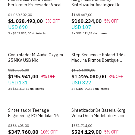
Performer Procesador Vocal
Sintetizador Analogico De
Ribbon
$1.060.302,00
$168.667,00
$1.028.493,00
$160.234,00
3
% OFF
5
% OFF
USD 690
USD 107
3
x
$342.831,00
sin interés
3
x
$53.411,33
sin interés
SIN STOCK
SIN STOCK
Controlador M-Audio Oxygen
Step Sequencer Roland TR6s
25 MKV USB Midi
Maquina Ritmos Boutique
Module
$215.536,00
$1.264.000,00
$195.941,00
$1.226.080,00
9
% OFF
3
% OFF
USD 131
USD 822
3
x
$65.313,67
sin interés
3
x
$408.693,33
sin interés
SIN STOCK
SIN STOCK
Sintetizador Teenage
Sintetizador De Bateria Korg
Engineering PO Modular 16
Volca Drum Modelado Fisico
$386.403,00
$551.714,00
$347.760,00
$524.129,00
10
% OFF
5
% OFF