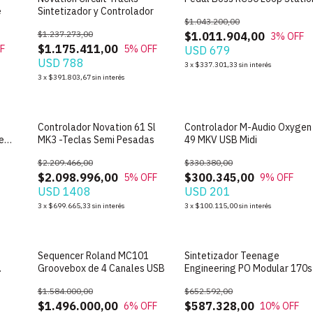
e
Sintetizador y Controlador
$1.043.200,00
$1.237.273,00
$1.011.904,00
3
% OFF
$1.175.411,00
F
5
% OFF
USD 679
USD 788
3
x
$337.301,33
sin interés
3
x
$391.803,67
sin interés
SIN STOCK
SIN STOCK
Controlador Novation 61 Sl
Controlador M-Audio Oxygen
e
MK3 -Teclas Semi Pesadas
49 MKV USB Midi
$2.209.466,00
$330.380,00
$2.098.996,00
$300.345,00
5
% OFF
9
% OFF
USD 1408
USD 201
3
x
$699.665,33
sin interés
3
x
$100.115,00
sin interés
SIN STOCK
SIN STOCK
Sequencer Roland MC101
Sintetizador Teenage
Groovebox de 4 Canales USB
Engineering PO Modular 170s
$1.584.000,00
$652.592,00
$1.496.000,00
$587.328,00
6
% OFF
10
% OFF