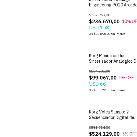
Engineering PO20 Arcad
$262.969,00
$236.670,00
10
% OF
USD 158
3
x
$78.890,00
sin interés
SIN STOCK
Korg Monotron Duo
Sintetizador Analogico D
Ribbon
$104.281,00
$99.067,00
5
% OFF
USD 66
3
x
$33.022,33
sin interés
SIN STOCK
Korg Volca Sample 2
Secuenciador Digital de
Samples Portable
$551.714,00
$524.129,00
5
% OFF