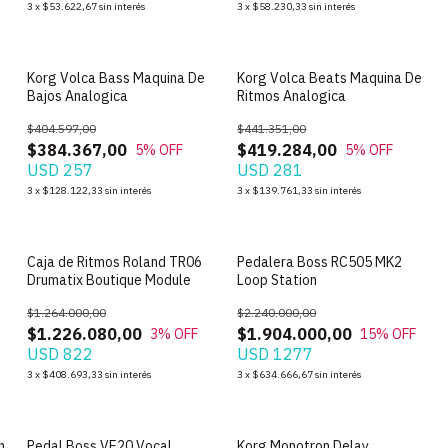
3
x
$53.622,67
sin interés
3
x
$58.230,33
sin interés
Korg Volca Bass Maquina De
Korg Volca Beats Maquina De
Bajos Analogica
Ritmos Analogica
$404.597,00
$441.351,00
$384.367,00
$419.284,00
5
% OFF
5
% OFF
USD 257
USD 281
3
x
$128.122,33
sin interés
3
x
$139.761,33
sin interés
Caja de Ritmos Roland TR06
Pedalera Boss RC505 MK2
Drumatix Boutique Module
Loop Station
$1.264.000,00
$2.240.000,00
$1.226.080,00
$1.904.000,00
3
% OFF
15
% OFF
USD 822
USD 1277
3
x
$408.693,33
sin interés
3
x
$634.666,67
sin interés
SIN STOCK
SIN STOCK
n
Pedal Boss VE20 Vocal
Korg Monotron Delay