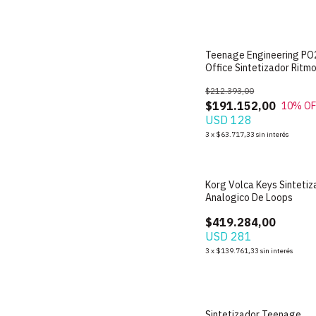
Teenage Engineering PO
Office Sintetizador Ritm
Portátil
$212.393,00
$191.152,00
10
% OF
USD 128
3
x
$63.717,33
sin interés
Korg Volca Keys Sintetiz
Analogico De Loops
$419.284,00
USD 281
3
x
$139.761,33
sin interés
Sintetizador Teenage