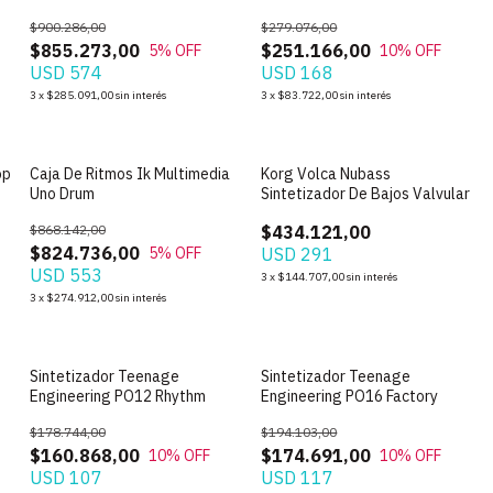
Sampler Portatil
$900.286,00
$279.076,00
$855.273,00
$251.166,00
5
% OFF
10
% OFF
USD 574
USD 168
3
x
$285.091,00
sin interés
3
x
$83.722,00
sin interés
op
Caja De Ritmos Ik Multimedia
Korg Volca Nubass
Uno Drum
Sintetizador De Bajos Valvular
$868.142,00
$434.121,00
$824.736,00
5
% OFF
USD 291
USD 553
3
x
$144.707,00
sin interés
3
x
$274.912,00
sin interés
Sintetizador Teenage
Sintetizador Teenage
Engineering PO12 Rhythm
Engineering PO16 Factory
$178.744,00
$194.103,00
$160.868,00
$174.691,00
10
% OFF
10
% OFF
USD 107
USD 117