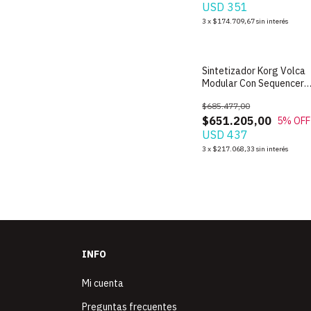
USD 351
3
x
$174.709,67
sin interés
SIN STOCK
Sintetizador Korg Volca
Modular Con Sequencer
Integrado
$685.477,00
$651.205,00
5
% OFF
USD 437
3
x
$217.068,33
sin interés
INFO
Mi cuenta
Preguntas frecuentes