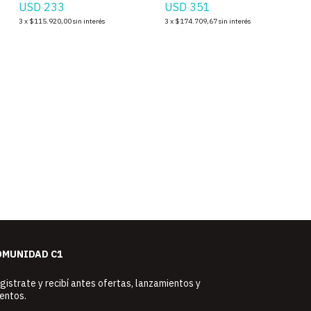
USD 233
USD 351
3
x
$115.920,00
sin interés
3
x
$174.709,67
sin interés
OMUNIDAD C1
gistrate y recibí antes ofertas, lanzamientos y
entos.