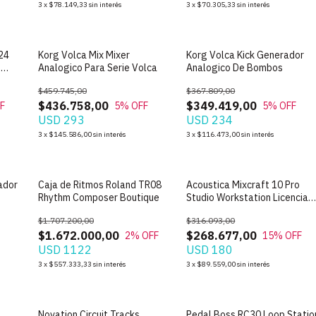
3
x
$78.149,33
sin interés
3
x
$70.305,33
sin interés
24
Korg Volca Mix Mixer
Korg Volca Kick Generador
o
Analogico Para Serie Volca
Analogico De Bombos
$459.745,00
$367.809,00
$436.758,00
$349.419,00
F
5
% OFF
5
% OFF
USD 293
USD 234
3
x
$145.586,00
sin interés
3
x
$116.473,00
sin interés
ador
Caja de Ritmos Roland TR08
Acoustica Mixcraft 10 Pro
Rhythm Composer Boutique
Studio Workstation Licencia
Oficial
$1.707.200,00
$316.093,00
$1.672.000,00
$268.677,00
2
% OFF
15
% OFF
USD 1122
USD 180
3
x
$557.333,33
sin interés
3
x
$89.559,00
sin interés
SIN STOCK
SIN STOCK
Novation Circuit Tracks
Pedal Boss RC30 Loop Statio