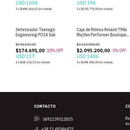
USD 1004
USD 394
3
x
$498.666,67
sin interés
3
x
$195.776,00
sin interés
SIN STOCK
SIN STOCK
Sintetizador Teenage
Caja de Ritmos Roland TR8s
Engineering PO14 Sub
Rhythm Performer Boutique
Module
$194.103,00
$2.160.000,00
$174.691,00
$2.095.200,00
10
% OFF
3
% OFF
USD 117
USD 1406
3
x
$58.230,33
sin interés
3
x
$698.400,00
sin interés
CONTACTO
C
Re
5491139512835
ev
+54 11 48546475