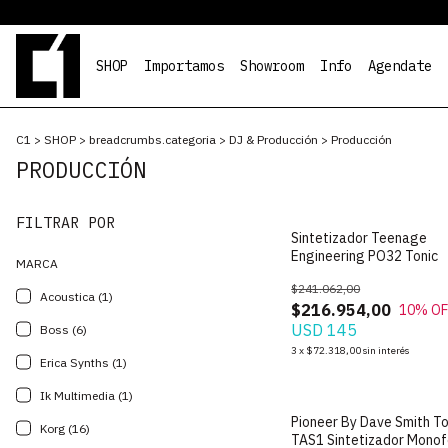
SHOP
Importamos
Showroom
Info
Agendate
C1
>
SHOP
>
breadcrumbs.categoria
>
DJ & Producción
>
Producción
PRODUCCIÓN
FILTRAR POR
Sintetizador Teenage
Engineering PO32 Tonic
MARCA
$241.062,00
Acoustica (1)
$216.954,00
10
% OF
USD 145
Boss (6)
3
x
$72.318,00
sin interés
Erica Synths (1)
Ik Multimedia (1)
Pioneer By Dave Smith To
Korg (16)
TAS1 Sintetizador Monof