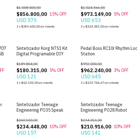
$1.008.000,00
$1.024.366,00
$856.800,00
$973.149,00
15
% OFF
5
% OFF
USD 575
USD 653
3
x
$285.600,00
sin interés
3
x
$324.383,00
sin interés
707
Sintetizador Korg NTS1 Kit
Pedal Boss RC10r Rhythm Lo
SB
Digital Programable DIY
Station
$189.804,00
$992.000,00
$180.315,00
$962.240,00
FF
5
% OFF
3
% OFF
USD 121
USD 645
3
x
$60.105,00
sin interés
3
x
$320.746,67
sin interés
er
Sintetizador Teenage
Sintetizador Teenage
Engineering PO35 Speak
Engineering PO28 Robot
$260.500,00
$234.353,00
$234.448,00
$210.916,00
10
% OFF
10
% OFF
USD 157
USD 141