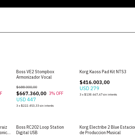
Boss VE2 Stompbox
Korg Kaoss Pad Kit NTS3
Armonizador Vocal
$416.003,00
$688.000,00
USD 279
$667.360,00
F
3
% OFF
3
x
$138.667,67
sin interés
USD 447
3
x
$222.453,33
sin interés
raiz
Boss RC202 Loop Station
Korg Electribe 2 Blue Estacio
onico
Digital USB
de Produccion Musical