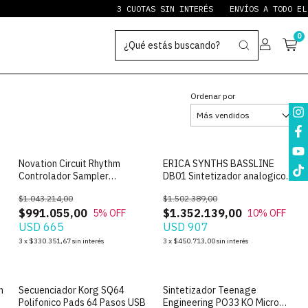
3 CUOTAS SIN INTERÉS
ENVÍOS A TODO EL PAÍ
0
Ordenar por
Novation Circuit Rhythm
ERICA SYNTHS BASSLINE
Controlador Sampler
DB01 Sintetizador analogico
Secuenciador Beatmaker
de bajos
$1.043.214,00
$1.502.389,00
$991.055,00
$1.352.139,00
5
% OFF
10
% OFF
USD 665
USD 907
3
x
$330.351,67
sin interés
3
x
$450.713,00
sin interés
n
Secuenciador Korg SQ64
Sintetizador Teenage
Polifonico Pads 64 Pasos USB
Engineering PO33 KO Micro