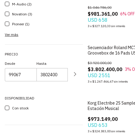
Analogico
M-Audio (2)
$1.046.786,00
$981.361,00
6
% OFF
Novation (3)
USD 658
Pioneer (1)
3
x
$327.120,33
sin interés
Ver más
Secuenciador Roland MC
Groovebox de 16 Pads U
PRECIO
$3.920.000,00
Desde
Hasta
$3.802.400,00
3
% O
USD 2551
3
x
$1.267.466,67
sin interés
DISPONIBILIDAD
Korg Electribe 2S Sampl
Con stock
Estación Musical
$973.149,00
USD 653
3
x
$324.383,00
sin interés