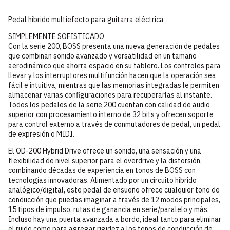
Pedal híbrido multiefecto para guitarra eléctrica
SIMPLEMENTE SOFISTICADO
Con la serie 200, BOSS presenta una nueva generación de pedales
que combinan sonido avanzado y versatilidad en un tamaño
aerodinámico que ahorra espacio en su tablero. Los controles para
llevar y los interruptores multifunción hacen que la operación sea
fácil e intuitiva, mientras que las memorias integradas le permiten
almacenar varias configuraciones para recuperarlas al instante.
Todos los pedales de la serie 200 cuentan con calidad de audio
superior con procesamiento interno de 32 bits y ofrecen soporte
para control externo a través de conmutadores de pedal, un pedal
de expresión o MIDI.
El OD-200 Hybrid Drive ofrece un sonido, una sensación y una
flexibilidad de nivel superior para el overdrive y la distorsión,
combinando décadas de experiencia en tonos de BOSS con
tecnologías innovadoras. Alimentado por un circuito híbrido
analógico/digital, este pedal de ensueño ofrece cualquier tono de
conducción que puedas imaginar a través de 12 modos principales,
15 tipos de impulso, rutas de ganancia en serie/paralelo y más.
Incluso hay una puerta avanzada a bordo, ideal tanto para eliminar
el ruido como para agregar rigidez a los tonos de conducción de