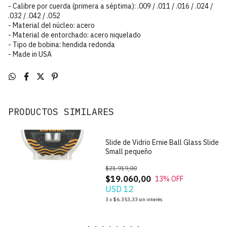
- Calibre por cuerda (primera a séptima): .009 / .011 / .016 / .024 /
.032 / .042 / .052
- Material del núcleo: acero
- Material de entorchado: acero niquelado
- Tipo de bobina: hendida redonda
- Made in USA
PRODUCTOS SIMILARES
Slide de Vidrio Ernie Ball Glass Slide
Small pequeño
$21.919,00
$19.060,00
13
% OFF
USD 12
3
x
$6.353,33
sin interés